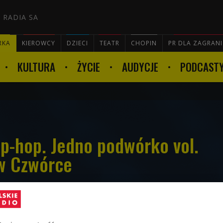
 RADIA SA
RKA
KIEROWCY
DZIECI
TEATR
CHOPIN
PR DLA ZAGRAN
KULTURA
ŻYCIE
AUDYCJE
PODCAST

ip-hop. Jedno podwórko vol.
 w Czwórce
i raz jest patronem medialnym koncertu