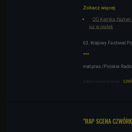
Zobacz więcej:
OG Kamka, Numer Ra
już w piątek
63. Krajowy Festiwal P
***
mat.pras./Polskie Radi
czwó
Zobacz więcej na temat:
"RAP SCENA CZWÓRKI