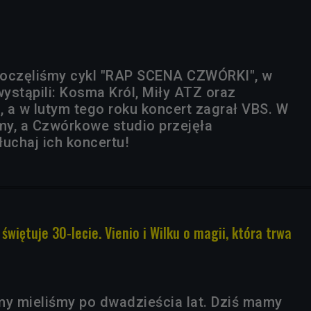
poczęliśmy cykl "RAP SCENA CZWÓRKI", w
ystąpili: Kosma Król, Miły ATZ oraz
 a w lutym tego roku koncert zagrał VBS. W
śmy, a Czwórkowe studio przejęła
uchaj ich koncertu!
iętuje 30-lecie. Vienio i Wilku o magii, która trwa
my mieliśmy po dwadzieścia lat. Dziś mamy