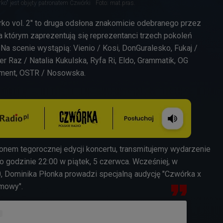
ko" jest objęty patronatem Czwórki
Foto: mat.pras.
ko vol. 2" to druga odsłona znakomicie odebranego przez
a którym zaprezentują się reprezentanci trzech pokoleń
.
Na scenie wystąpią: Vienio / Kosi, DonGuralesko, Fukaj /
er Raz / Natalia Kukulska, Ryfa Ri, Eldo, Grammatik, OG
ment, OSTR / Nosowska.
ronem tegorocznej edycji koncertu, transmitujemy wydarzenie
t o godzinie 22:00 w piątek, 5 czerwca. Wcześniej, w
0, Dominika Płonka prowadzi specjalną audycję "Czwórka x
mowy".