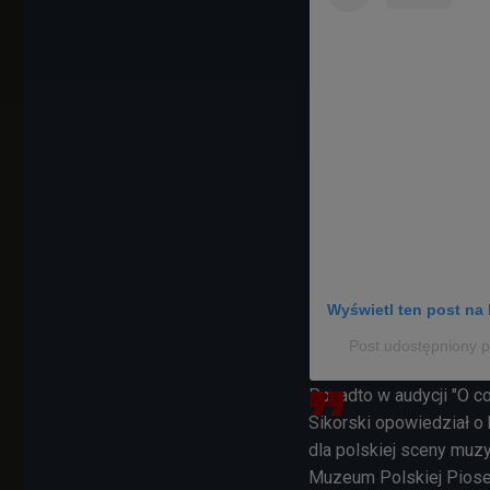
Wyświetl ten post na 
Post udostępniony p
Ponadto w audycji "O c
Sikorski opowiedział o 
dla polskiej sceny muzy
Muzeum Polskiej Piose