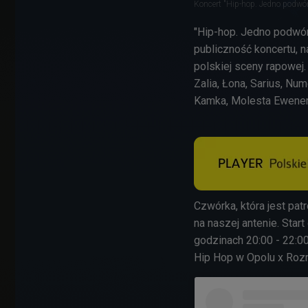
Koncert "Hip-hop. Jedno podwór
"Hip-hop. Jedno podwór
publiczność koncertu, n
polskiej sceny rapowej
Zalia, Łona, Sarius, Num
Kamka, Molesta Ewene
Czwórka, która jest pat
na naszej antenie. Star
godzinach 20:00 - 22:0
Hip Hop w Opolu x Roz