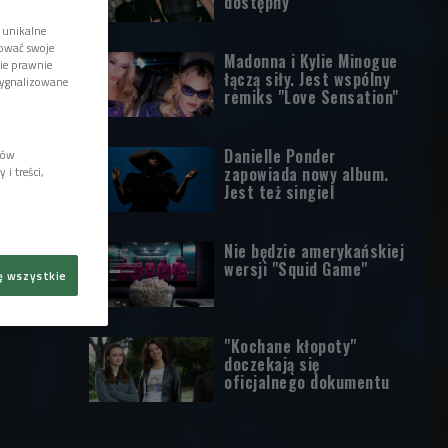
dostępny
 unikalne
tować swoje
Madonna i Kylie Minogue
wie prawnie
łączą siły. Jest wspólny
sygnalizowane
remiks "Love Sensation"
Danielle Ponder
lów
zapowiada nowy album.
i treści,
Jest też singiel
Nie będzie amerykańskiej
wersji "Squid Game"
ę wszystkie
"Kochane kłopoty"
doczekają się
oficjalnego dokumentu