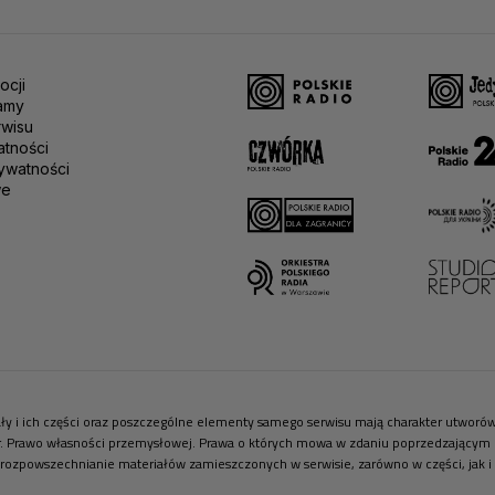
ocji
amy
rwisu
atności
ywatności
we
riały i ich części oraz poszczególne elementy samego serwisu mają charakter utwor
r. Prawo własności przemysłowej. Prawa o których mowa w zdaniu poprzedzającym pr
 rozpowszechnianie materiałów zamieszczonych w serwisie, zarówno w części, jak i