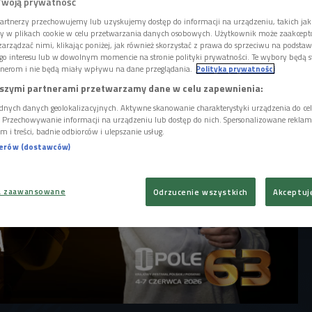
podwórko". W piątek 5 czerwca o godzinie
Twoją prywatność
ię transmisja tego muzycznego wydarzenia
artnerzy przechowujemy lub uzyskujemy dostęp do informacji na urządzeniu, takich jak
. Przez cały dzień można było usłyszeć
ory w plikach cookie w celu przetwarzania danych osobowych. Użytkownik może zaakcep
 i relacje z 63. KFPP w Opolu.
arządzać nimi, klikając poniżej, jak również skorzystać z prawa do sprzeciwu na podsta
go interesu lub w dowolnym momencie na stronie polityki prywatności. Te wybory będą 
nerom i nie będą miały wpływu na dane przeglądania.
Polityka prywatności
szymi partnerami przetwarzamy dane w celu zapewnienia:
dnych danych geolokalizacyjnych. Aktywne skanowanie charakterystyki urządzenia do ce
i. Przechowywanie informacji na urządzeniu lub dostęp do nich. Spersonalizowane reklamy 
m i treści, badnie odbiorców i ulepszanie usług.
nerów (dostawców)
a zaawansowane
Odrzucenie wszystkich
Akceptuj