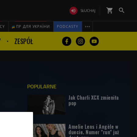
shopping_cart


SŁUCHAJ

ICY
ПР ДЛЯ УКРАЇНИ
PODCASTY
Y
ZESPÓŁ
POPULARNE
Jak Charli XCX zmieniła
pop
Amelie Lens i Angèle w
duecie. Numer "run" już