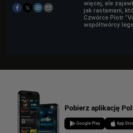
więcej, ale zaja
jak rastamani, kt
Czwórce Piotr "Vi
współtwórcy leg
Pobierz aplikację Po
Google Play
App Sto