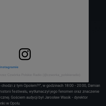
Instagramie
rzez Czwórka Polskie Radio (@czworka_polskieradio)
o chodzi z tym Opolem?!", w godzinach 18:00 - 20:00, Damian
historii festiwalu, wytłumaczył jego fenomen oraz znaczenie
cznej. Gościem audycji był Jarosław Wasik - dyrektor
nki w Opolu.