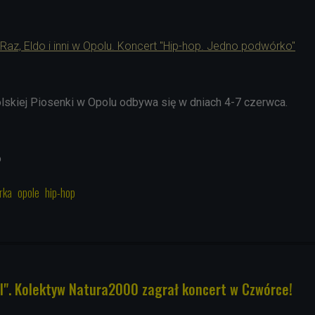
z, Eldo i inni w Opolu. Koncert "Hip-hop. Jedno podwórko"
olskiej Piosenki w Opolu odbywa się w dniach 4-7 czerwca.
o
rka
opole
hip-hop
". Kolektyw Natura2000 zagrał koncert w Czwórce!