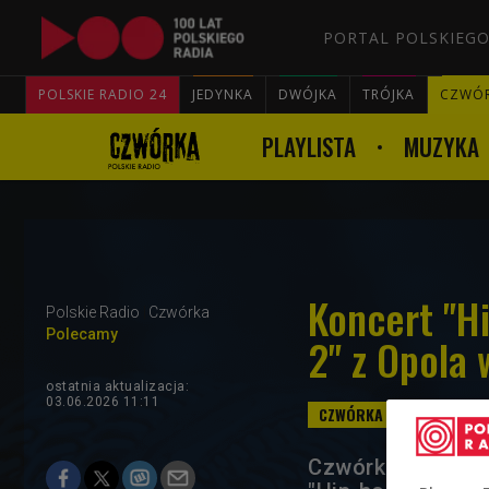
PORTAL POLSKIEGO
POLSKIE RADIO 24
JEDYNKA
DWÓJKA
TRÓJKA
CZWÓ
PLAYLISTA
MUZYKA
Koncert "H
Polskie Radio
Czwórka
Polecamy
2" z Opola
ostatnia aktualizacja:
03.06.2026 11:11
Czwórka już drug