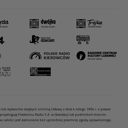
ów lub wytworów objętych ochroną Ustawy z dnia 4 lutego 1994 r. o prawie
zysługują Polskiemu Radiu S.A. w likwidacji lub podmiotom trzecim.
 w całości jest zabronione bez uprzedniej pisemnej zgody uprawnionego.