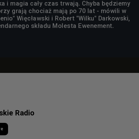
wka i magia cały czas trwają. Chyba będziemy
órzy grają chociaż mają po 70 lat - mówili w
enio" Więcławski i Robert "Wilku" Darkowski,
endarnego składu Molesta Ewenement.
lskie Radio
re