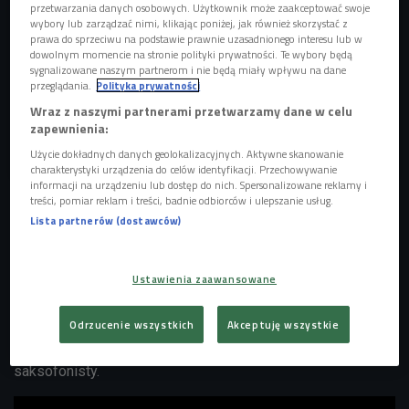
przetwarzania danych osobowych. Użytkownik może zaakceptować swoje
wybory lub zarządzać nimi, klikając poniżej, jak również skorzystać z
prawa do sprzeciwu na podstawie prawnie uzasadnionego interesu lub w
dowolnym momencie na stronie polityki prywatności. Te wybory będą
sygnalizowane naszym partnerom i nie będą miały wpływu na dane
przeglądania.
Polityka prywatności
Wraz z naszymi partnerami przetwarzamy dane w celu
Wyświetl ten post na Instagramie
zapewnienia:
Post udostępniony przez Dinner Party (@dinnerparty)
Użycie dokładnych danych geolokalizacyjnych. Aktywne skanowanie
charakterystyki urządzenia do celów identyfikacji. Przechowywanie
informacji na urządzeniu lub dostęp do nich. Spersonalizowane reklamy i
Płyta
"Watchu Bringing?"
trafi do słuchaczy 7 sierpnia.
treści, pomiar reklam i treści, badnie odbiorców i ulepszanie usług.
Wydawnictwo ukaże się nakładem
Empire
i będzie liczyć
Lista partnerów (dostawców)
dziewięć utworów. Album promuje singiel "
If It Ain't Broke
(Love Wins)"
, którego premiera została zaplanowana na 10
lipca. Za oprawę graficzną ponownie odpowiada
Amani
Ustawienia zaawansowane
Washington
, siostra
Kamasiego Washingtona.
Artystka
przygotowała również szatę graficzną wcześniejszych
Odrzucenie wszystkich
Akceptuję wszystkie
projektów Dinner Party oraz kilku solowych wydawnictw
saksofonisty.