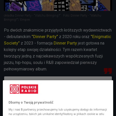
okładka Dinner Party - "Watchu Bringing?"
Foto: Dinner Party - "Watchu
Bringing?"/ Empire
Po dwóch znakomicie przyjętych krótszych wydawnictwach
- debiutanckim
"Dinner Party"
z 2020 roku oraz
"Enigmatic
Society"
z 2023 - formacja
Dinner Party
jest gotowa na
kolejny etap swojej działalności. Tym razem kwartet
tworzący jedną z najciekawszych współczesnych fuzji
jazzu, hip-hopu, soulu i R&B zapowiedział pierwszy
pełnowymiarowy album.
Dbamy o Twoją prywatność
My i nasi
5
partnerzy przechowujemy lub uzyskujemy dostęp do informacji
na urządzeniu, takich jak unikalne identyfikatory w plikach cookie w celu