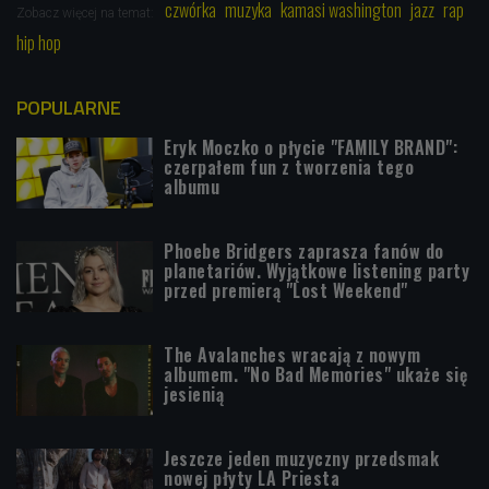
czwórka
muzyka
kamasi washington
jazz
rap
Zobacz więcej na temat:
hip hop
POPULARNE
Eryk Moczko o płycie "FAMILY BRAND":
czerpałem fun z tworzenia tego
albumu
Phoebe Bridgers zaprasza fanów do
planetariów. Wyjątkowe listening party
przed premierą "Lost Weekend"
The Avalanches wracają z nowym
albumem. "No Bad Memories" ukaże się
jesienią
Jeszcze jeden muzyczny przedsmak
nowej płyty LA Priesta