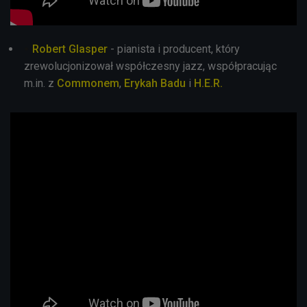
Robert Glasper
- pianista i producent, który
zrewolucjonizował współczesny jazz, współpracując
m.in. z
Commonem
,
Erykah Badu
i
H.E.R.