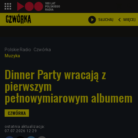
shopping_cart



WIĘCEJ
SŁUCHAJ

Polskie Radio
Czwórka
Muzyka
Dinner Party wracają z
pierwszym
pełnowymiarowym albumem
ostatnia aktualizacja:
07.07.2026 12:29