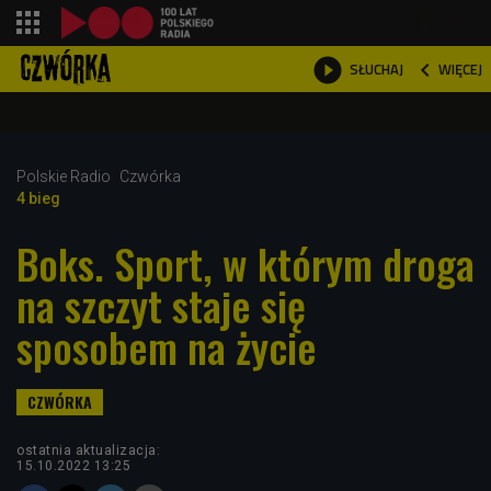
shopping_cart



WIĘCEJ
SŁUCHAJ

Polskie Radio
Czwórka
4 bieg
Boks. Sport, w którym droga
na szczyt staje się
sposobem na życie
ostatnia aktualizacja:
15.10.2022 13:25