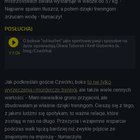
mistrzostwach świata wystartuje w wadze do 57 kg. -
Najpierw spalam tłuszcz, a potem dzięki treningom
zrzucam wodę - tłumaczył.
POSŁUCHAJ
O boksie "od kuchni" jako sportowej pasji i sposobie na
życie opowiadają Oliwia Toborek i Kirill Globenko (4.
bieg./Czwórka)
17:04
Jak podkreślali goście Czwórki, boks
to nie tylko
wyrzeczenia i mordercze treningi
, ale także wiele cennych
wartości. - Mam niewielkie grono przyjaciół, ale
zbudowałam je właśnie dzięki treningom. Cieszę się z tego,
z jakimi ludźmi się spotykam, to ważne relacje, które
zostają w nas na długo. Przeżycia i wzajemne wsparcie
podczas walk łączą bardziej niż zwykłe pójście ze
znajomymi na imprezę - tłumaczyła.