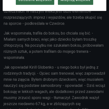
w Stambule. - Sama nie odnajduję się po prostu w innych
dziedzinach. W naszym wieku jest dużo elementów
rozpraszających: imprez i wyjazdów, ale trzeba skupić się
na sporcie - podkreślała w Czwórce.
Jak wspominała, trafiła do boksu, bo chciała się bić. -
Miałam samych braci, więc jako dziecko byłam troszkę
chłopczycą. Na początku nie szukałam boksu, próbowałam
różnych sztuk, a potem trafiłam do mojego trenera -
wspominała.
Jak opowiadał Kirill Globenko - u niego boks był jedną z
rodzinnych tradycji. - Ojciec sam trenował, więc zaprowadził
mnie na zajęcia. Byłem drobnym dzieckiem, więc musiałem
nauczyć się podstaw samoobrony - opowiadał. - Dziś wciąż
boksuję w lekkich wagach, ale dodatkowo przed zawodami
musimy zrzucić sporo wagi - tłumaczył. Zawodnik ważył
jeszcze niedawno 67 kg, a w zbliżających się