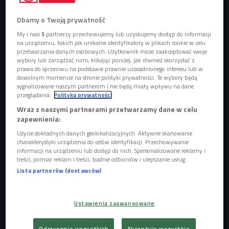
Dbamy o Twoją prywatność
My i nasi
5
partnerzy przechowujemy lub uzyskujemy dostęp do informacji
na urządzeniu, takich jak unikalne identyfikatory w plikach cookie w celu
przetwarzania danych osobowych. Użytkownik może zaakceptować swoje
Oliwia Toborek i Kirill Globenko
Foto: Piotr Galus/Czwórka
wybory lub zarządzać nimi, klikając poniżej, jak również skorzystać z
prawa do sprzeciwu na podstawie prawnie uzasadnionego interesu lub w
Jak tłumaczyli goście Czwórki
Oliwia Toborek i Kirill
dowolnym momencie na stronie polityki prywatności. Te wybory będą
Globenko, zawodnicy i adepci Warszawskiej Szkoły Boksu,
sygnalizowane naszym partnerom i nie będą miały wpływu na dane
przeglądania.
Polityka prywatności
sztuk walki nie ma bez pasji. - Żyjemy tym sportem -
Wraz z naszymi partnerami przetwarzamy dane w celu
podkreślali. I żartowali, że marzenia o byciu gwiazdą
zapewnienia:
internetu można przełożyć na potem. Teraz liczy się sport. -
Użycie dokładnych danych geolokalizacyjnych. Aktywne skanowanie
Jeśli masz czas wolny od treningów, to czujesz się
charakterystyki urządzenia do celów identyfikacji. Przechowywanie
niekomfortowo i wiesz, że coś jest nie tak. Jeśli
informacji na urządzeniu lub dostęp do nich. Spersonalizowane reklamy i
treści, pomiar reklam i treści, badnie odbiorców i ulepszanie usług.
trenujesz,
wiesz, że idziesz do przodu, i dzięki temu jesteś
Lista partnerów (dostawców)
spokojny
- mówił Kirill Globenko. Jak tłumaczyła Oliwia
Toborek, to boks wybiera zawodników, a nie odwrotnie. -
Jeśli odnosimy sukcesy, to znaczy, że jesteśmy
Ustawienia zaawansowane
właściwymi ludzi na właściwym miejscu - podkreślała.
Oliwia w tym roku została wicemistrzynią świata w boksie
Odrzucenie wszystkich
Akceptuję wszystkie