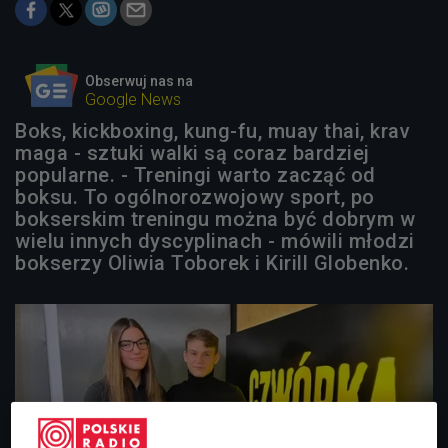
Obserwuj nas na
Google News
Boks, kickboxing, kung-fu, muay thai, krav
maga - sztuki walki są coraz bardziej
popularne. - Treningi warto zacząć od
boksu. To ogólnorozwojowy sport, po
bokserskim treningu można być dobrym w
wielu innych dyscyplinach - mówili młodzi
bokserzy Oliwia Toborek i Kirill Globenko.