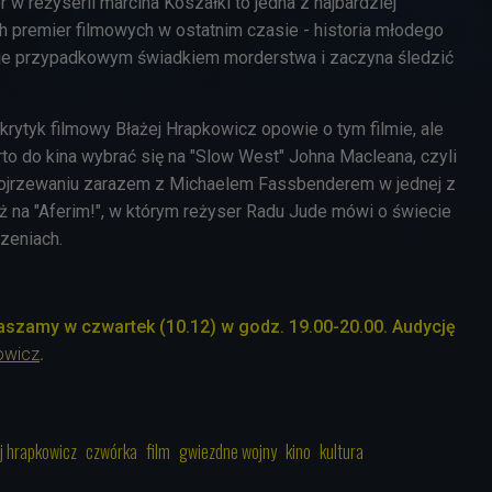
er w reżyserii marcina Koszałki to jedna z najbardziej
 premier filmowych w ostatnim czasie - historia młodego
aje przypadkowym świadkiem morderstwa i zaczyna śledzić
rytyk filmowy Błażej Hrapkowicz opowie o tym filmie, ale
to do kina wybrać się na "Slow West" Johna Macleana, czyli
dojrzewaniu zarazem z Michaelem Fassbenderem w jednej z
eż na "Aferim!", w którym reżyser Radu Jude mówi o świecie
zeniach.
szamy w czwartek (10.12) w godz. 19.00-20.00. Audycję
owicz
.
j hrapkowicz
czwórka
film
gwiezdne wojny
kino
kultura