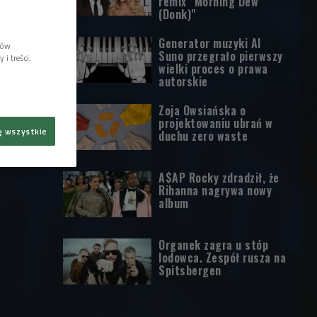
remix "Morning Dew
(Donk)"
Generator muzyki AI
lów
Suno przegrało pierwszy
i treści,
wielki proces o prawa
autorskie
Zoja Owsiańska o
projektowaniu ubrań w
ę wszystkie
duchu zero waste
A$AP Rocky zdradził, że
Rihanna nagrywa nowy
album
Organek zagra u stóp
lodowca. Zespół rusza na
Spitsbergen