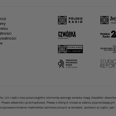
ocji
amy
rwisu
atności
ywatności
we
riały i ich części oraz poszczególne elementy samego serwisu mają charakter utwor
r. Prawo własności przemysłowej. Prawa o których mowa w zdaniu poprzedzającym pr
 rozpowszechnianie materiałów zamieszczonych w serwisie, zarówno w części, jak i