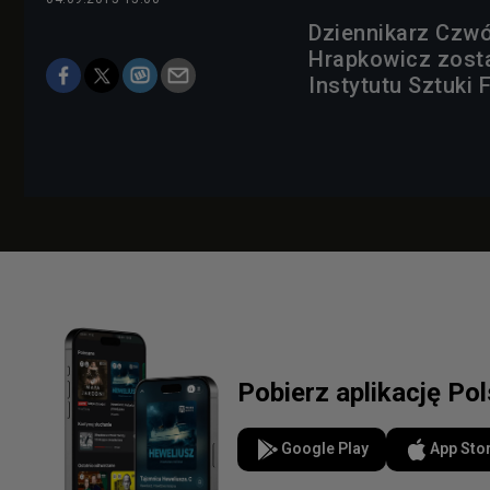
Dziennikarz Czwór
Hrapkowicz zosta
Instytutu Sztuki 
Pobierz aplikację Po
Google Play
App Sto