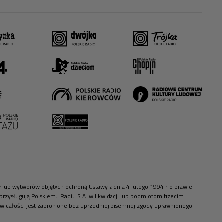
ów lub wytworów objętych ochroną Ustawy z dnia 4 lutego 1994 r. o prawie
zysługują Polskiemu Radiu S.A. w likwidacji lub podmiotom trzecim.
 w całości jest zabronione bez uprzedniej pisemnej zgody uprawnionego.