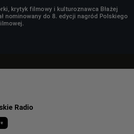
ki, krytyk filmowy i kulturoznawca Błażej
ł nominowany do 8. edycji nagród Polskiego
Filmowej.
lskie Radio
re