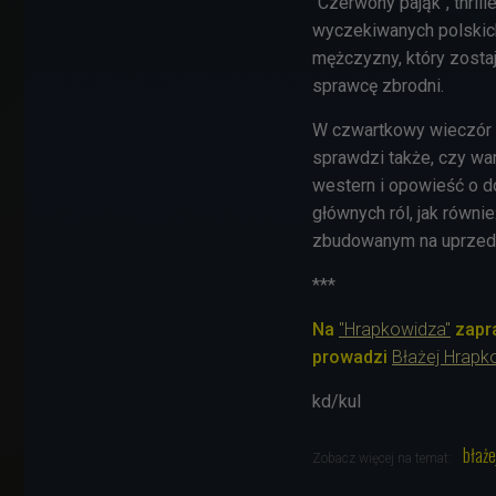
"Czerwony pająk", thrill
wyczekiwanych polskich
mężczyzny, który zost
sprawcę zbrodni.
W czwartkowy wieczór k
sprawdzi także, czy war
western i opowieść o 
głównych ról, jak równi
zbudowanym na uprzed
***
Na
"Hrapkowidza"
zapra
prowadzi
Błażej Hrapk
kd/kul
błaże
Zobacz więcej na temat: