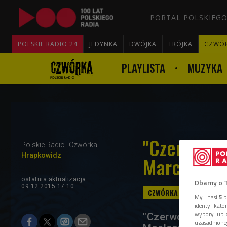
PORTAL POLSKIEGO
POLSKIE RADIO 24
JEDYNKA
DWÓJKA
TRÓJKA
CZWÓ
PLAYLISTA
MUZYKA
"Czerwony 
Polskie Radio
Czwórka
Hrapkowidz
Marcin Kos
ostatnia aktualizacja:
Dbamy o 
09.12.2015 17:10
My i nasi
5
p
identyfikat
wybory lub z
"Czerwony pająk"
uzasadnione