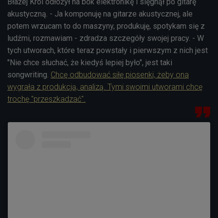
Błażej Król odłożył na bok elektronikę i sięgnął po gitarę
akustyczną. - Ja komponuję na gitarze akustycznej, ale
potem wrzucam to do maszyny, produkuję, spotykam się z
ludźmi, rozmawiam - zdradza szczegóły swojej pracy. - W
tych utworach, które teraz powstały i pierwszym z nich jest
"Nie chce słuchać, że kiedyś lepiej było", jest taki
songwriting.
Chcę odbudować siłę piosenki, żeby ona
wygrała z produkcją, analizą. Tymi swoimi utworami chcę
trochę "przeszkadzać".