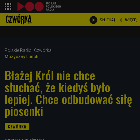
shopping_cart



WIĘCEJ
SŁUCHAJ

Polskie Radio
Czwórka
Muzyczny Lunch
Błażej Król nie chce
słuchać, że kiedyś było
lepiej. Chce odbudować siłę
piosenki