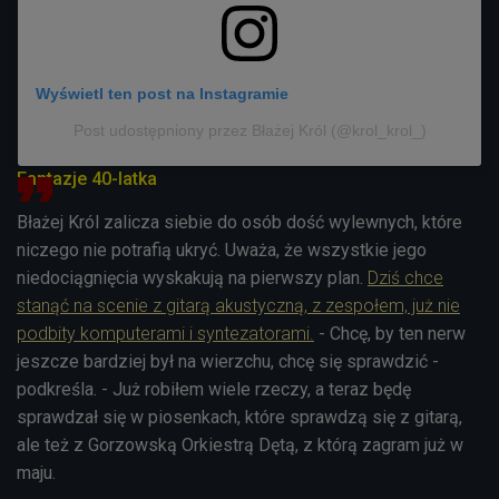
Wyświetl ten post na Instagramie
Post udostępniony przez Błażej Król (@krol_krol_)
Fantazje 40-latka
Błażej Król zalicza siebie do osób dość wylewnych, które
niczego nie potrafią ukryć. Uważa, że wszystkie jego
niedociągnięcia wyskakują na pierwszy plan.
Dziś chce
stanąć na scenie z gitarą akustyczną, z zespołem, już nie
podbity komputerami i syntezatorami.
- Chcę, by ten nerw
jeszcze bardziej był na wierzchu, chcę się sprawdzić -
podkreśla. - Już robiłem wiele rzeczy, a teraz będę
sprawdzał się w piosenkach, które sprawdzą się z gitarą,
ale też z Gorzowską Orkiestrą Dętą, z którą zagram już w
maju.