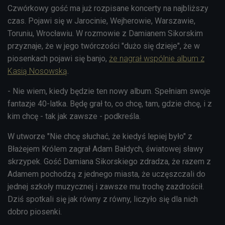
Czwórkowy gość ma już rozpisane koncerty na najbliższy
czas. Pojawi się w Jarocinie, Wejherowie, Warszawie,
Toruniu, Wrocławiu. W rozmowie z Damianem Sikorskim
przyznaje, że w jego twórczości "dużo się dzieje", że w
piosenkach pojawi się banjo,
że nagrał wspólnie album z
Kasią Nosowską
.
- Nie wiem, kiedy będzie ten nowy album. Spełniam swoje
fantazje 40-latka. Będę grał to, co chcę, tam, gdzie chcę, i z
kim chcę - tak jak zawsze - podkreśla.
W utworze "Nie chcę słuchać, że kiedyś lepiej było" z
Błażejem Królem zagrał Adam Bałdych, światowej sławy
skrzypek. Gość Damiana Sikorskiego zdradza, że razem z
Adamem pochodzą z jednego miasta, że uczęszczali do
jednej szkoły muzycznej i zawsze mu trochę zazdrościł.
Dziś spotkali się jak równy z równy, liczyło się dla nich
dobro piosenki.