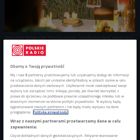
Nowy utwór Błażeja Króla "Nie chcę słuchać, że kiedyś było lepiej" ukazał się w
dniu 40. urodzin artysty.
Foto: mat. prasowe/Sony Music Polska
Błażej Król już pracuje nad nowymi piosenkami. Z
pewnością mają na nie wpływ jego 40. urodziny.
Dbamy o Twoją prywatność
Przyznaje, że już nie ściga się z koleżankami i
My i nasi
5
partnerzy przechowujemy lub uzyskujemy dostęp do informacji
kolegami z branży.
na urządzeniu, takich jak unikalne identyfikatory w plikach cookie w celu
przetwarzania danych osobowych. Użytkownik może zaakceptować swoje
Artysta odłożył na bok elektronikę i sięgnął po gitarę
wybory lub zarządzać nimi, klikając poniżej, jak również skorzystać z
prawa do sprzeciwu na podstawie prawnie uzasadnionego interesu lub w
akustyczną.
dowolnym momencie na stronie polityki prywatności. Te wybory będą
W utworze "Nie chcę słuchać, że kiedyś lepiej było" z
sygnalizowane naszym partnerom i nie będą miały wpływu na dane
przeglądania.
Polityka prywatności
Błażejem Królem zagrał Adam Bałdych, światowej
Wraz z naszymi partnerami przetwarzamy dane w celu
sławy skrzypek.
zapewnienia:
Użycie dokładnych danych geolokalizacyjnych. Aktywne skanowanie
Błażej Król nie kazał długo na siebie czekać
. Jak to ma w