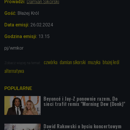
Prowadzi:
Damian Sikorski
Gość:
Błażej Król
Data emisji:
26
.02.2024
Godzina emisji:
13.15
pj/wmkor
czwórka
damian sikorski
muzyka
błażej król
Zobacz więcej na temat:
alternatywa
POPULARNE
Beyoncé i Jay-Z ponownie razem. Do
sieci trafił remix "Morning Dew (Donk)"
Dawid Rakowski o byciu koncertowym