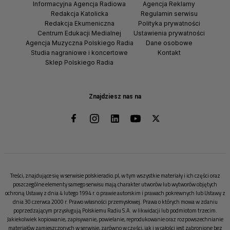
Informacyjna Agencja Radiowa
Agencja Reklamy
Redakcja Katolicka
Regulamin serwisu
Redakcja Ekumeniczna
Polityka prywatności
Centrum Edukacji Medialnej
Ustawienia prywatności
Agencja Muzyczna Polskiego Radia
Dane osobowe
Studia nagraniowe i koncertowe
Kontakt
Sklep Polskiego Radia
Znajdziesz nas na
Treści, znajdujące się w serwisie polskieradio.pl, w tym wszystkie materiały i ich części oraz
poszczególne elementy samego serwisu mają charakter utworów lub wytworów objętych
ochroną Ustawy z dnia 4 lutego 1994 r. o prawie autorskim i prawach pokrewnych lub Ustawy z
dnia 30 czerwca 2000 r. Prawo własności przemysłowej. Prawa o których mowa w zdaniu
poprzedzającym przysługują Polskiemu Radiu S.A. w likwidacji lub podmiotom trzecim.
Jakiekolwiek kopiowanie, zapisywanie, powielanie, reprodukowanie oraz rozpowszechnianie
materiałów zamieszczonych w serwisie, zarówno w części, jak i w całości jest zabronione bez