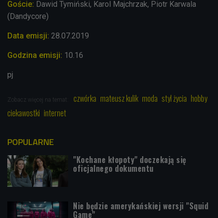
Goście:
Dawid Tymiński, Karol Majchrzak, Piotr Karwala
(Dandycore)
Data emisji:
28
.07.2019
Godzina emisji:
10.16
pj
czwórka
mateusz kulik
moda
styl życia
hobby
Zobacz więcej na temat:
ciekawostki
internet
POPULARNE
"Kochane kłopoty" doczekają się
oficjalnego dokumentu
Nie będzie amerykańskiej wersji "Squid
Game"