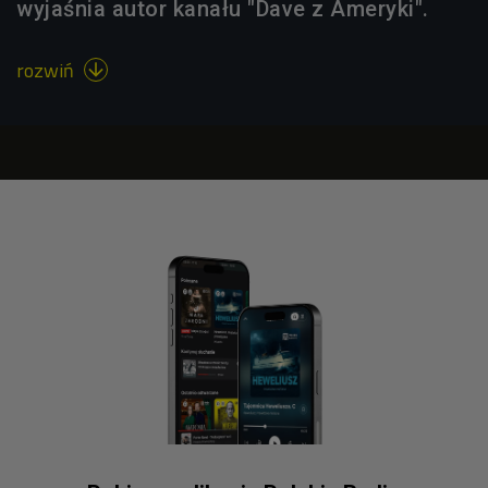
wyjaśnia autor kanału "Dave z Ameryki".
rozwiń
