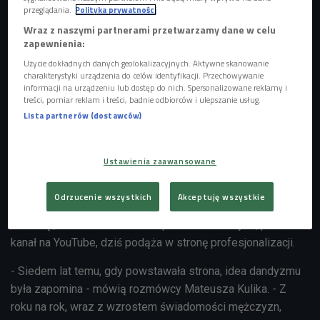
przeglądania.
Polityka prywatności
Wraz z naszymi partnerami przetwarzamy dane w celu
zapewnienia:
Użycie dokładnych danych geolokalizacyjnych. Aktywne skanowanie
charakterystyki urządzenia do celów identyfikacji. Przechowywanie
informacji na urządzeniu lub dostęp do nich. Spersonalizowane reklamy i
treści, pomiar reklam i treści, badnie odbiorców i ulepszanie usług.
Lista partnerów (dostawców)
Ekipa Dandycore
Foto: Jakub Specylak /FLTM
Ustawienia zaawansowane
Dawid Tymiński, Karol Majchrzak, Piotr Karwala stworzyli
Odrzucenie wszystkich
Akceptuję wszystkie
Dandycore siedem lat temu. Przez ten czas projekt się
rozwinął, obudował mediami społecznościowymi, powstał
kanał na YouTube, dziś podąża w stronę profesjonalizacji.
- Siedem lat temu, gdy powstawała strona, idea dandyzmu
była zapomina - mówią rozmówcy Mateusza Kulika. - Z
roku na rok, wraz z wzrostem świadomości mężczyzn,