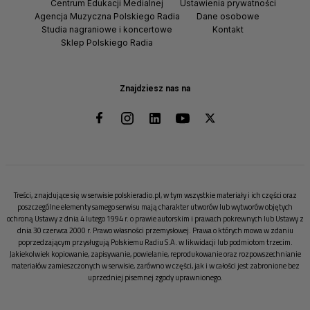
Centrum Edukacji Medialnej
Ustawienia prywatności
Agencja Muzyczna Polskiego Radia
Dane osobowe
Studia nagraniowe i koncertowe
Kontakt
Sklep Polskiego Radia
Znajdziesz nas na
Treści, znajdujące się w serwisie polskieradio.pl, w tym wszystkie materiały i ich części oraz
poszczególne elementy samego serwisu mają charakter utworów lub wytworów objętych
ochroną Ustawy z dnia 4 lutego 1994 r. o prawie autorskim i prawach pokrewnych lub Ustawy z
dnia 30 czerwca 2000 r. Prawo własności przemysłowej. Prawa o których mowa w zdaniu
poprzedzającym przysługują Polskiemu Radiu S.A. w likwidacji lub podmiotom trzecim.
Jakiekolwiek kopiowanie, zapisywanie, powielanie, reprodukowanie oraz rozpowszechnianie
materiałów zamieszczonych w serwisie, zarówno w części, jak i w całości jest zabronione bez
uprzedniej pisemnej zgody uprawnionego.