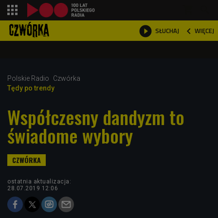
shopping_cart



WIĘCEJ
SŁUCHAJ

Polskie Radio
Czwórka
Tędy po trendy
Współczesny dandyzm to
świadome wybory
ostatnia aktualizacja:
28.07.2019 12:06