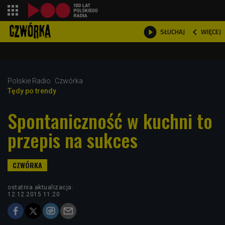
shopping_cart



WIĘCEJ
SŁUCHAJ

Polskie Radio
Czwórka
Tędy po trendy
Spontaniczność w kuchni to
przepis na sukces
ostatnia aktualizacja:
12.12.2015 11:20