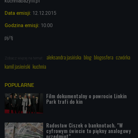
kuchniabazylii.pl
Data emisji:
12.12.2015
Godzina emisji:
10.00
pj/tj
aleksandra jasińska
blog
blogosfera
czwórka
Zobacz więcej na temat:
kamil jasieński
kuchnia
POPULARNE
Film dokumentalny o powrocie Linkin
Park trafi do kin
Radosław Ciszek o banknotach. "W
cyfrowym świecie to piękny analogowy
przedmiot"