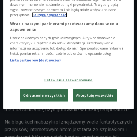
dowolnym momencie na stronie polityki prywatności. Te wybory będą
sygnalizowane naszym partnerom i nie będą miały wpływu na dane
przeglądania.
Polityka prywatności
Wraz z naszymi partnerami przetwarzamy dane w celu
zapewnienia:
Użycie dokładnych danych geolokalizacyjnych. Aktywne skanowanie
charakterystyki urządzenia do celów identyfikacji. Przechowywanie
informacji na urządzeniu lub dostęp do nich. Spersonalizowane reklamy i
treści, pomiar reklam i treści, badnie odbiorców i ulepszanie usług.
Lista partnerów (dostawców)
Blogerzy kulinarni nawet ze zwykłej kanapki potrafią wyczarować cuda
Foto:
pixabay/domena publiczna
Kulinarna podróż Kasi Nowakowskiej zaczęła się od
Ustawienia zaawansowane
wyprowadzki z domu. Skończyły się mamine obiadki, a
zaczęła przygoda z gotowaniem. Teraz gotuje, żeby
Odrzucenie wszystkich
Akceptuję wszystkie
sprawiać przyjemność - sobie i innym. Ostatnio fascynuje ją
metoda sous vide, czyli gotowanie w niskiej temperaturze.
Na blogu kuchniabazylii.pl znajdziemy wiele fantastycznych
przepisów, internetowym hitem jest tarta ze szpinakiem i