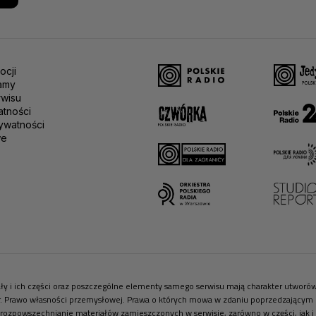
ocji
amy
rwisu
atności
ywatności
we
riały i ich części oraz poszczególne elementy samego serwisu mają charakter utwor
r. Prawo własności przemysłowej. Prawa o których mowa w zdaniu poprzedzającym pr
 rozpowszechnianie materiałów zamieszczonych w serwisie, zarówno w części, jak i