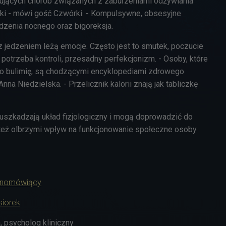
pujących chorób związanych z zaburzeniami odżywiania
ki - mówi gość Czwórki. - Kompulsywne, obsesyjne
edzenia nocnego oraz bigoreksja.
jedzeniem leżą emocje. Często jest to smutek, poczucie
 potrzeba kontroli, przesadny perfekcjonizm. - Osoby, które
o bulimię, są chodzącymi encyklopediami zdrowego
na Niedzielska. - Przelicznik kalorii znają jak tabliczkę
uszkadzają układ fizjologiczny i mogą doprowadzić do
 też olbrzymi wpływ na funkcjonowanie społeczne osoby
śnomówiący
iorek
, psycholog kliniczny