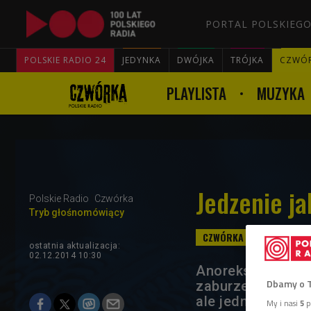
PORTAL POLSKIEGO
POLSKIE RADIO 24
JEDYNKA
DWÓJKA
TRÓJKA
CZWÓ
PLAYLISTA
MUZYKA
Jedzenie ja
Polskie Radio
Czwórka
Tryb głośnomówiący
ostatnia aktualizacja:
02.12.2014 10:30
Anoreksja i bulim
Dbamy o 
zaburzeniach odż
ale jedna przycz
My i nasi
5
p