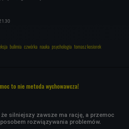
21.30
eksja
bulimia
czwórka
nauka
psychologia
tomasz kosiorek
rzemoc to nie metoda wychowawcza!
, że silniejszy zawsze ma rację, a przemoc
 sposobem rozwiązywania problemów.