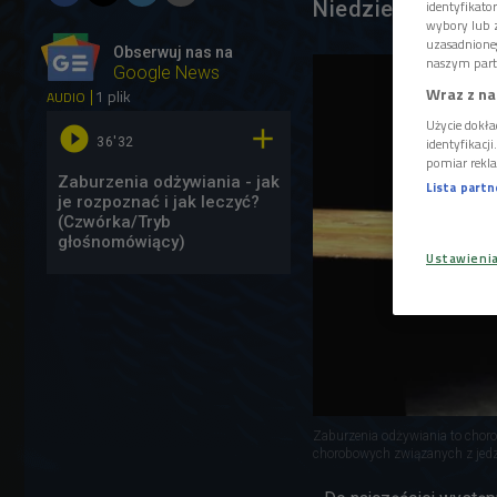
Niedzielska.
identyfikat
wybory lub z
uzasadnione
Obserwuj nas na
naszym part
Google News
Wraz z na
1 plik
AUDIO
Użycie dokła


identyfikacj
36'32
pomiar rekla
Zaburzenia odżywiania - jak
Lista part
je rozpoznać i jak leczyć?
(Czwórka/Tryb
głośnomówiący)
Ustawieni
Zaburzenia odżywiania to choro
chorobowych związanych z je