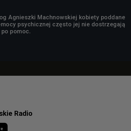
og Agnieszki Machnowskiej kobiety poddane
emocy psychicznej często jej nie dostrzegają
ę po pomoc.
lskie Radio
re