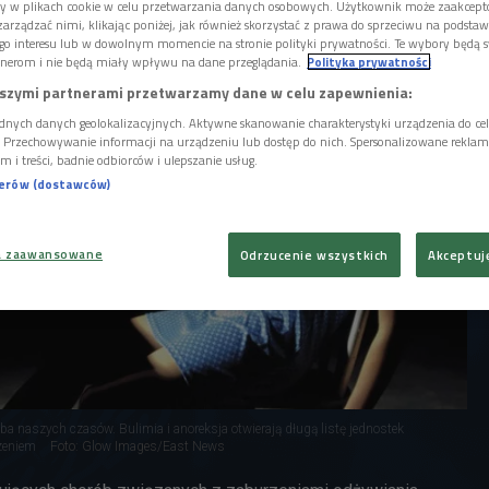
ory w plikach cookie w celu przetwarzania danych osobowych. Użytkownik może zaakcep
arządzać nimi, klikając poniżej, jak również skorzystać z prawa do sprzeciwu na podsta
go interesu lub w dowolnym momencie na stronie polityki prywatności. Te wybory będą 
nerom i nie będą miały wpływu na dane przeglądania.
Polityka prywatności
szymi partnerami przetwarzamy dane w celu zapewnienia:
dnych danych geolokalizacyjnych. Aktywne skanowanie charakterystyki urządzenia do ce
i. Przechowywanie informacji na urządzeniu lub dostęp do nich. Spersonalizowane reklamy 
m i treści, badnie odbiorców i ulepszanie usług.
nerów (dostawców)
a zaawansowane
Odrzucenie wszystkich
Akceptuj
ba naszych czasów. Bulimia i anoreksja otwierają długą listę jednostek
dzeniem
Foto: Glow Images/East News