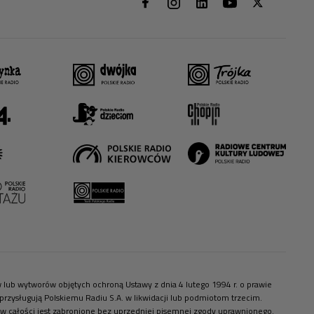
ów lub wytworów objętych ochroną Ustawy z dnia 4 lutego 1994 r. o prawie
zysługują Polskiemu Radiu S.A. w likwidacji lub podmiotom trzecim.
 w całości jest zabronione bez uprzedniej pisemnej zgody uprawnionego.