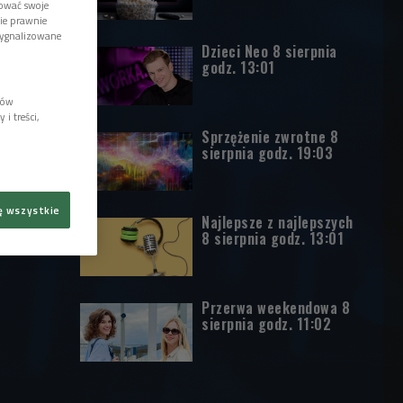
tować swoje
wie prawnie
sygnalizowane
Dzieci Neo 8 sierpnia
godz. 13:01
lów
i treści,
Sprzężenie zwrotne 8
sierpnia godz. 19:03
ę wszystkie
Najlepsze z najlepszych
8 sierpnia godz. 13:01
Przerwa weekendowa 8
sierpnia godz. 11:02