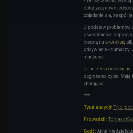
- Do najczęściej wystę
dołączają nowe jednost
objadanie się, zespół j
U podstaw problemów z 
osamotnienia, depresja,
cierpią na
anoreksję
alb
odżywiania - tłumaczy An
mnożenia.
Zaburzenia odżywiania
zagrożenia życia. Mają
chorującej.
***
Tytuł audycji:
Tryb gło
Prowadził:
Tomasz Kos
Gość:
Anna Niedzielska