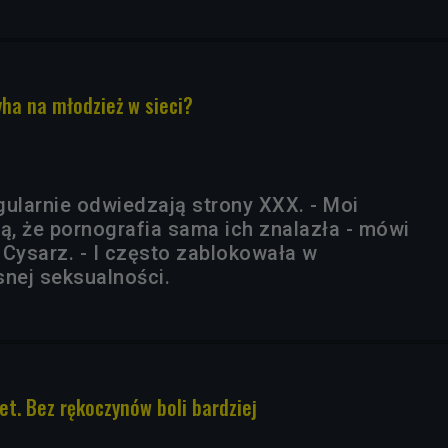
yha na młodzież w sieci?
gularnie odwiedzają strony XXX. - Moi
ą, że pornografia sama ich znalazła - mówi
 Cysarz. - I często zablokowała w
snej seksualności.
t. Bez rękoczynów boli bardziej