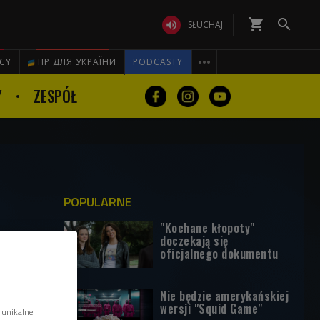
shopping_cart


SŁUCHAJ

ICY
ПР ДЛЯ УКРАЇНИ
PODCASTY
Y
ZESPÓŁ
POPULARNE
"Kochane kłopoty"
doczekają się
oficjalnego dokumentu
Nie będzie amerykańskiej
wersji "Squid Game"
 unikalne