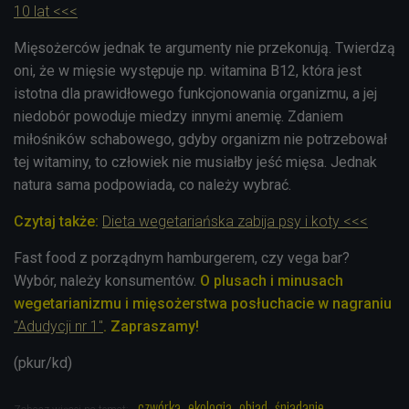
10 lat <<<
Mięsożerców jednak te argumenty nie przekonują. Twierdzą
oni, że w mięsie występuje np. witamina B12, która jest
istotna dla prawidłowego funkcjonowania organizmu, a jej
niedobór powoduje miedzy innymi anemię. Zdaniem
miłośników schabowego, gdyby organizm nie potrzebował
tej witaminy, to człowiek nie musiałby jeść mięsa. Jednak
natura sama podpowiada, co należy wybrać.
Czytaj także:
Dieta wegetariańska zabija psy i koty <<<
Fast food z porządnym hamburgerem, czy vega bar?
Wybór, należy konsumentów.
O plusach i minusach
wegetarianizmu i mięsożerstwa posłuchacie w nagraniu
"Adudycji nr 1"
. Zapraszamy!
(pkur/kd)
czwórka
ekologia
obiad
śniadanie