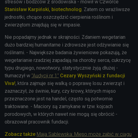
stresów i bodźców z środowiska - mówił w Czwórce
Stanisław Karpiński, biotechnolog
. Zatem co wrażliwsze
jednostki, chcące oszczędzić cierpienia roślinom i
zwierzętom znajdują się w impasie.
Nie popadajmy jednak w skrajności. Zdaniem wegetarian
dużo bardziej humanitarne i zdrowsze jest odżywianie się
roślinami. - Największe badania żywieniowe pokazują, że
wegetarianie rzadziej zapadają na choroby serca, cukrzycę
typu drugiego, nowotwory, statystycznie żyją dłużej -
tłumaczył w
"Audycji nr 1"
Cezary Wyszyński z fundacji
Viva!
, która zajmuje się walką o poprawę losu zwierząt i
zaznaczył, że świnie, kury, czy krowy, których mięso
przeznaczone jest na handel, często są potwornie
traktowane. - Maciory są zamykane w tzw. kojcach
porodowych, w których nawet nie mogą się obrócić -
obrazował pracownik fundacji.
Zobacz także
Maja Sablewska: Mięso może zabić w ciągu