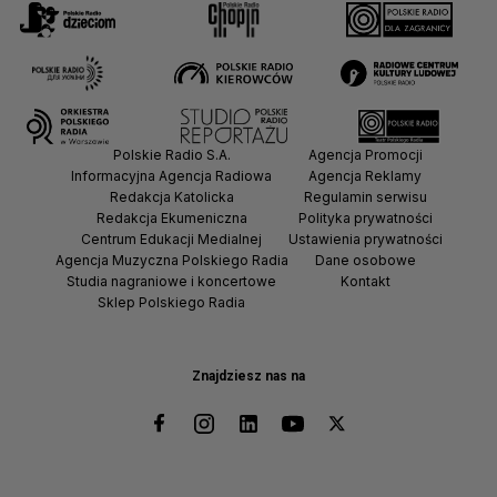
Polskie Radio S.A.
Agencja Promocji
Informacyjna Agencja Radiowa
Agencja Reklamy
Redakcja Katolicka
Regulamin serwisu
Redakcja Ekumeniczna
Polityka prywatności
Centrum Edukacji Medialnej
Ustawienia prywatności
Agencja Muzyczna Polskiego Radia
Dane osobowe
Studia nagraniowe i koncertowe
Kontakt
Sklep Polskiego Radia
Znajdziesz nas na