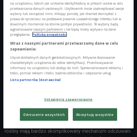
na urządzeniu, takich jak unikalne identyfikatory w plikach cookie w celu
przetwarzania danych osobowych. Użytkownik może zaakceptować swoje
wybory lub zarządzać nimi, klikając poniżej, jak również skorzystać z
prawa do sprzeciwu na podstawie prawnie uzasadnionego interesu lub w
dowolnym momencie na stronie polityki prywatności. Te wybory będą
sygnalizowane naszym partnerom i nie będą miały wpływu na dane
przeglądania.
Polityka prywatności
Wraz z naszymi partnerami przetwarzamy dane w celu
zapewnienia:
Użycie dokładnych danych geolokalizacyjnych. Aktywne skanowanie
charakterystyki urządzenia do celów identyfikacji. Przechowywanie
informacji na urządzeniu lub dostęp do nich. Spersonalizowane reklamy i
treści, pomiar reklam i treści, badnie odbiorców i ulepszanie usług.
Lista partnerów (dostawców)
- Po dwóch miesiącach niejedzenia glutenu przestałam się czuć ociężała,
zmęczona i nie miałam problemu ze wstawaniem rano - opowiada Żaneta Gelc,
Ustawienia zaawansowane
redaktor naczelna Magazynu Hipoalergiczni.
Foto: Glow Images/East News
Odrzucenie wszystkich
Akceptuję wszystkie
Amerykańscy naukowcy udowodnili, że kapusta słyszy jak
jej sąsiad pożerany jest przez owady. - To oznacza, że
rośliny mają bardzo skomplikowany mechanizm odczuwani