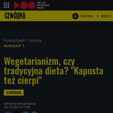
shopping_cart



WIĘCEJ
SŁUCHAJ

Polskie Radio
Czwórka
Audycja nr 1
Wegetarianizm, czy
tradycyjna dieta? "Kapusta
też cierpi"
ostatnia aktualizacja:
20.10.2014 11:00