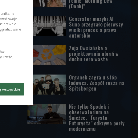
remix "Morning Dew
(Donk)"
 unikalne
Generator muzyki AI
tować swoje
Suno przegrało pierwszy
wie prawnie
wielki proces o prawa
sygnalizowane
autorskie
Zoja Owsiańska o
lów
projektowaniu ubrań w
i treści,
duchu zero waste
Organek zagra u stóp
lodowca. Zespół rusza na
Spitsbergen
ę wszystkie
Nie tylko Spodek i
obserwatorium na
Śnieżce. "Turysta
Futurysta" odkrywa perły
modernizmu