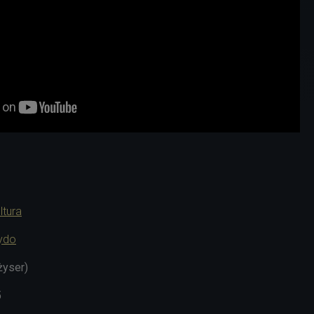
ltura
ydo
żyser)
5