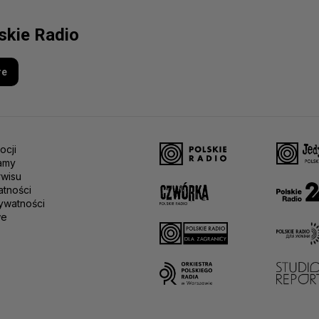
lskie Radio
re
ocji
amy
rwisu
atności
ywatności
we