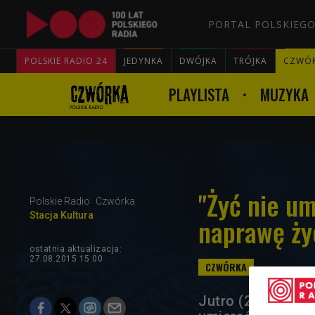
PORTAL POLSKIEGO
POLSKIE RADIO 24
JEDYNKA
DWÓJKA
TRÓJKA
CZWÓ
PLAYLISTA
MUZYKA
"Żyć nie um
Polskie Radio
Czwórka
Stacja Kultura
naprawę ży
ostatnia aktualizacja:
27.08.2015 15:00
Jutro (28 sierpni