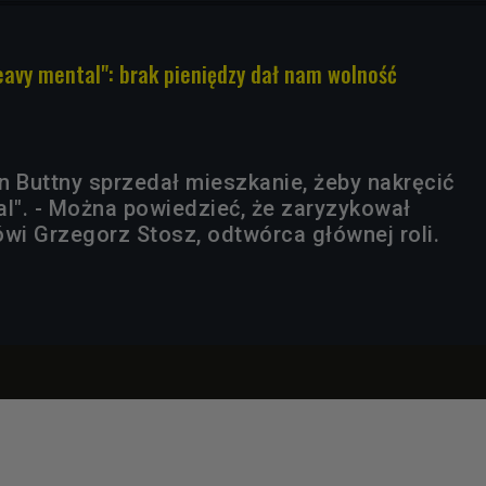
eavy mental": brak pieniędzy dał nam wolność
n Buttny sprzedał mieszkanie, żeby nakręcić
al". - Można powiedzieć, że zaryzykował
i Grzegorz Stosz, odtwórca głównej roli.