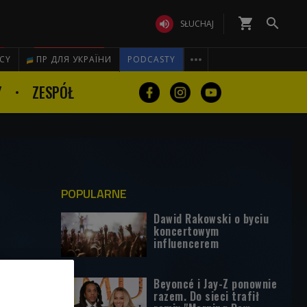
shopping_cart


SŁUCHAJ

ICY
ПР ДЛЯ УКРАЇНИ
PODCASTY
Y
ZESPÓŁ
POPULARNE
Dawid Rakowski o byciu
koncertowym
influencerem
Beyoncé i Jay-Z ponownie
razem. Do sieci trafił