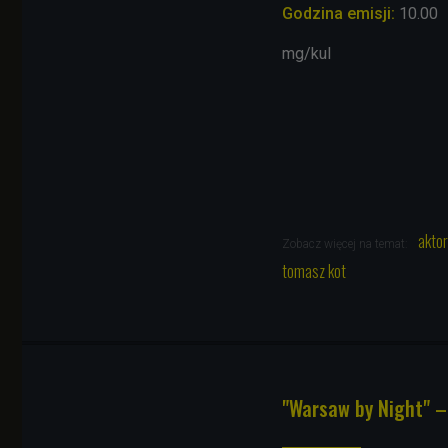
Godzina emisji:
10.00
mg/kul
aktor
Zobacz więcej na temat:
tomasz kot
"Warsaw by Night" –