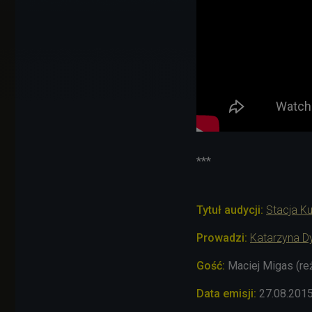
***
Tytuł audycji:
Stacja Ku
Prowadzi
:
Katarzyna D
Gość:
Maciej Migas (re
Data emisji:
27.08.201