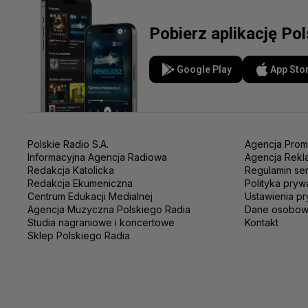
Pobierz aplikację Po
Google Play
App Sto
Polskie Radio S.A.
Agencja Prom
Informacyjna Agencja Radiowa
Agencja Rekl
Redakcja Katolicka
Regulamin se
Redakcja Ekumeniczna
Polityka pryw
Centrum Edukacji Medialnej
Ustawienia pr
Agencja Muzyczna Polskiego Radia
Dane osobo
Studia nagraniowe i koncertowe
Kontakt
Sklep Polskiego Radia