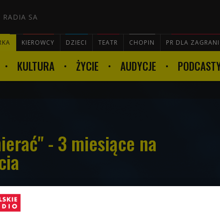
 RADIA SA
RKA
KIEROWCY
DZIECI
TEATR
CHOPIN
PR DLA ZAGRAN
KULTURA
ŻYCIE
AUDYCJE
PODCAST

ierać" - 3 miesiące na
cia
a) na ekrany kin wchodzi film "Żyć nie