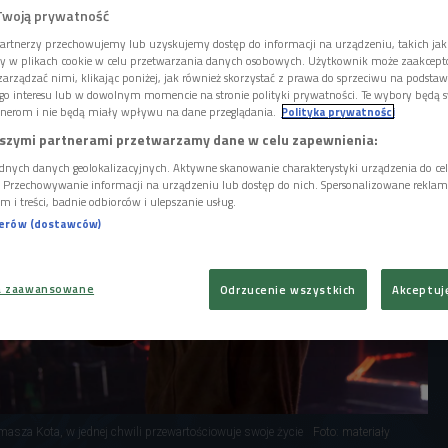
zem Kotem w roli głównej. To historia
Twoją prywatność
dowiaduje się, że zostały mu trzy miesiące
artnerzy przechowujemy lub uzyskujemy dostęp do informacji na urządzeniu, takich jak
ory w plikach cookie w celu przetwarzania danych osobowych. Użytkownik może zaakcep
arządzać nimi, klikając poniżej, jak również skorzystać z prawa do sprzeciwu na podsta
go interesu lub w dowolnym momencie na stronie polityki prywatności. Te wybory będą 
nerom i nie będą miały wpływu na dane przeglądania.
Polityka prywatności
szymi partnerami przetwarzamy dane w celu zapewnienia:
dnych danych geolokalizacyjnych. Aktywne skanowanie charakterystyki urządzenia do ce
i. Przechowywanie informacji na urządzeniu lub dostęp do nich. Spersonalizowane reklamy 
m i treści, badnie odbiorców i ulepszanie usług.
nerów (dostawców)
a zaawansowane
Odrzucenie wszystkich
Akceptuj
masza Kota, w jednej chwili przewartościowuje swoje życie
Foto: materiały