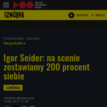
shopping_cart



WIĘCEJ
SŁUCHAJ

Polskie Radio
Czwórka
Stacja Kultura
Igor Seider: na scenie
zostawiamy 200 procent
siebie
ostatnia aktualizacja:
14.09.2017 11:58