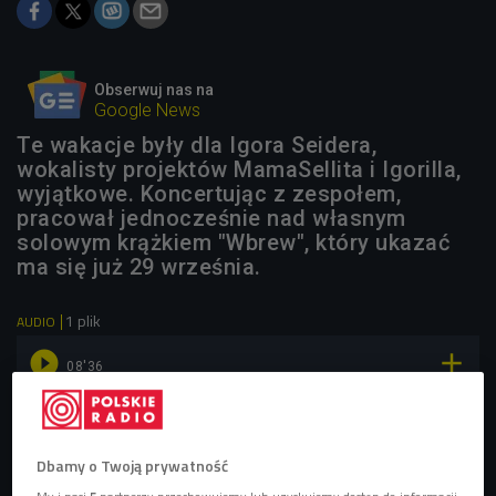
Obserwuj nas na
Google News
Te wakacje były dla Igora Seidera,
wokalisty projektów MamaSellita i Igorilla,
wyjątkowe. Koncertując z zespołem,
pracował jednocześnie nad własnym
solowym krążkiem "Wbrew", który ukazać
ma się już 29 września.
1 plik
AUDIO


08'36
Igor Seider o pracy w projektach MamaSellita i Igorilla
(Stacja Kultura/Czwórka)
Dbamy o Twoją prywatność