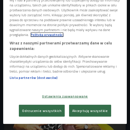
My i nasi
5
partnerzy przechowujemy lub uzyskujemy dostęp do informacji
na urządzeniu, takich jak unikalne identyfikatory w plikach cookie w celu
przetwarzania danych osobowych. Użytkownik może zaakceptować swoje
wybory lub zarządzać nimi, klikając poniżej, jak również skorzystać z
prawa do sprzeciwu na podstawie prawnie uzasadnionego interesu lub w
dowolnym momencie na stronie polityki prywatności. Te wybory będą
sygnalizowane naszym partnerom i nie będą miały wpływu na dane
przeglądania.
Polityka prywatności
Wraz z naszymi partnerami przetwarzamy dane w celu
zapewnienia:
Użycie dokładnych danych geolokalizacyjnych. Aktywne skanowanie
charakterystyki urządzenia do celów identyfikacji. Przechowywanie
informacji na urządzeniu lub dostęp do nich. Spersonalizowane reklamy i
treści, pomiar reklam i treści, badnie odbiorców i ulepszanie usług.
Igor Seider i Damian Sikorski w studiu
Foto: Czwórka
Lista partnerów (dostawców)
Ustawienia zaawansowane
Odrzucenie wszystkich
Akceptuję wszystkie