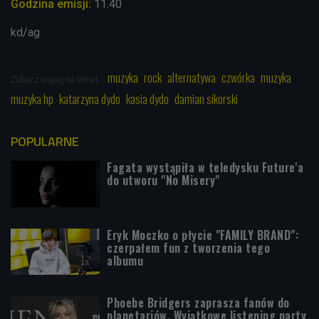
Godzina emisji:
11.40
kd/ag
muzyka
rock
alternatywa
czwórka
muzyka
Zobacz więcej na temat:
muzyka hp
katarzyna dydo
kasia dydo
damian sikorski
POPULARNE
Fagata wystąpiła w teledysku Future'a
do utworu "No Misery"
Eryk Moczko o płycie "FAMILY BRAND":
czerpałem fun z tworzenia tego
albumu
Phoebe Bridgers zaprasza fanów do
planetariów. Wyjątkowe listening party