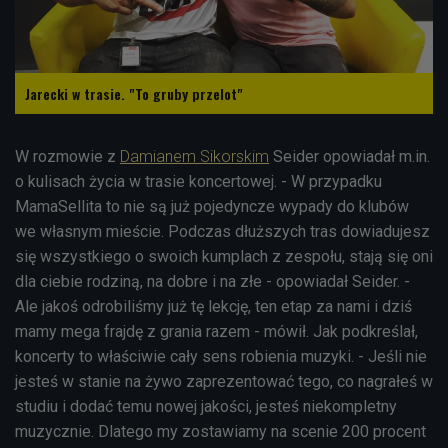
Jarecki w trasie. "To gruby przelot"
W rozmowie z
Damianem Sikorskim
Seider opowiadał m.in.
o kulisach życia w trasie koncertowej. - W przypadku
MamaSellita to nie są już pojedyncze wypady do klubów
we własnym mieście. Podczas dłuższych tras dowiadujesz
się wszystkiego o swoich kumplach z zespołu, stają się oni
dla ciebie rodziną, na dobre i na złe - opowiadał Seider. -
Ale jakoś odrobiliśmy już tę lekcję, ten etap za nami i dziś
mamy mega frajdę z grania razem - mówił. Jak podkreślał,
koncerty to właściwie cały sens robienia muzyki. - Jeśli nie
jesteś w stanie na żywo zaprezentować tego, co nagrałeś w
studiu i dodać temu nowej jakości, jesteś niekompletny
muzycznie. Dlatego my zostawiamy na scenie 200 procent