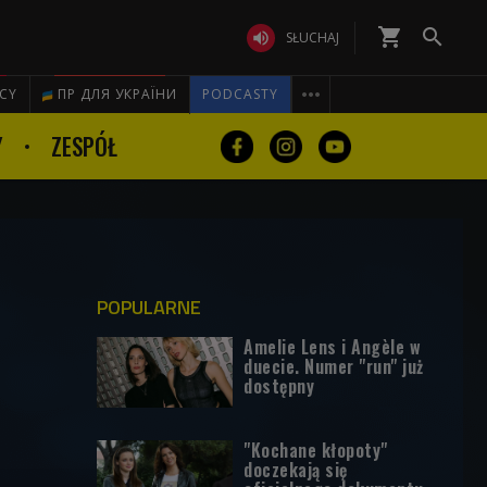
shopping_cart


SŁUCHAJ

ICY
ПР ДЛЯ УКРАЇНИ
PODCASTY
Y
ZESPÓŁ
POPULARNE
Amelie Lens i Angèle w
duecie. Numer "run" już
dostępny
"Kochane kłopoty"
doczekają się