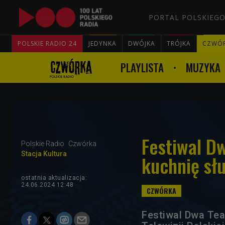
PORTAL POLSKIEGO
POLSKIE RADIO 24
JEDYNKA
DWÓJKA
TRÓJKA
CZWÓ
PLAYLISTA
MUZYKA
Festiwal D
Polskie Radio
Czwórka
Stacja Kultura
kuchnię sł
ostatnia aktualizacja:
24.06.2024 12:48
Festiwal Dwa Teat