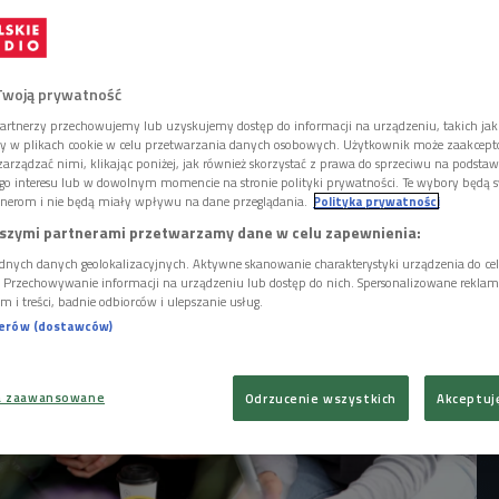
, ale też niepowtarzalna okazja, by teatr
 na żywo, zerknąć do słuchowiskowej
Gorodeckaja, Jędrzej Hycnar i Ignacy Liss,
ska "Ferdydurke", zdradzają jak w dźwięku
Twoją prywatność
 całuje czy chodzi po szuwarach.
artnerzy przechowujemy lub uzyskujemy dostęp do informacji na urządzeniu, takich jak
ory w plikach cookie w celu przetwarzania danych osobowych. Użytkownik może zaakcep
arządzać nimi, klikając poniżej, jak również skorzystać z prawa do sprzeciwu na podsta
go interesu lub w dowolnym momencie na stronie polityki prywatności. Te wybory będą 
nerom i nie będą miały wpływu na dane przeglądania.
Polityka prywatności
szymi partnerami przetwarzamy dane w celu zapewnienia:
dnych danych geolokalizacyjnych. Aktywne skanowanie charakterystyki urządzenia do ce
i. Przechowywanie informacji na urządzeniu lub dostęp do nich. Spersonalizowane reklamy 
m i treści, badnie odbiorców i ulepszanie usług.
nerów (dostawców)
a zaawansowane
Odrzucenie wszystkich
Akceptuj