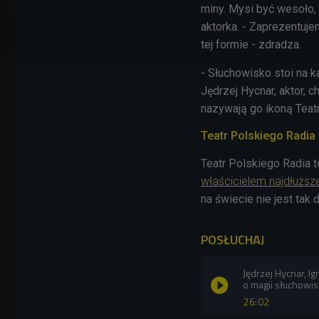
miny. Mysi być wesoło, b
aktorka. - Zaprezentuj
tej formie - zdradza.
- Słuchowisko stoi na k
Jędrzej Hycnar, aktor, 
nazywają go ikoną Teat
Teatr Polskiego Radi
Teatr Polskiego Radia t
właścicielem najdłuższ
na świecie nie jest tak 
POSŁUCHAJ
Jędrzej Hycnar, I
o magii słuchowis
26:02