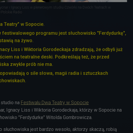
Hycnar i Ignacy Liss w plenerowym studiu Czwórki na Dwóch Teatrach w
/Polskie Radio
a Teatry" w Sopocie.
 festiwalowego programu jest słuchowisko "Ferdydurkę",
dstawią na żywo.
nacy Liss i Wiktoria Gorodeckaja zdradzają, że odbyli już
ściem na teatralne deski. Podkreślają też, że przed
ska zwykle prób nie ma.
opowiadają o sile słowa, magii radia i sztuczkach
chowiskach.
studio na
Festiwalu Dwa Teatry w Sopocie
ar, Ignacy Liss i Wiktoria Gorodeckaja, którzy w Sopocie na
chowisko "Ferdydurke" Witolda Gombrowicza.
o słuchowiska jest bardzo wesoło, aktorzy skaczą, robią