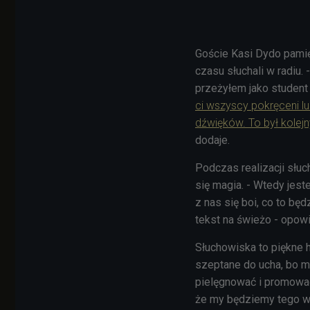
Goście Kasi Dydo pamięt
czasu słuchali w radiu.
przeżyłem jako student
ci wszyscy pokręceni lu
dźwięków. To był kolej
dodaje.
Podczas realizacji słuc
się magia. - Wtedy je
z nas się boi, co to będ
tekst na świeżo - opow
Słuchowiska to piękne 
szeptane do ucha, bo mi
pielęgnować i promować 
że my będziemy tego wi