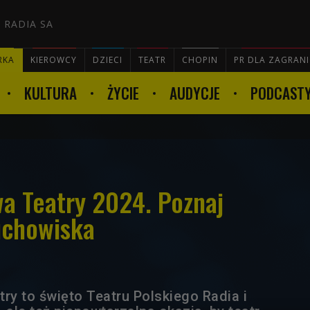
 RADIA SA
RKA
KIEROWCY
DZIECI
TEATR
CHOPIN
PR DLA ZAGRAN
KULTURA
ŻYCIE
AUDYCJE
PODCAST

wa Teatry 2024. Poznaj
uchowiska
ry to święto Teatru Polskiego Radia i