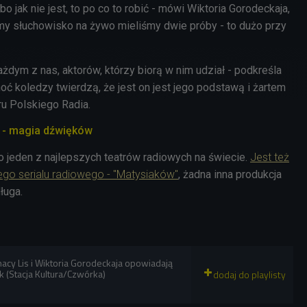
o jak nie jest, to po co to robić - mówi Wiktoria Gorodeckaja,
emy słuchowisko na żywo mieliśmy dwie próby - to dużo przy
ażdym z nas, aktorów, którzy biorą w nim udział - podkreśla
choć koledzy twierdzą, że jest on jest jego podstawą i żartem
ru Polskiego Radia.
a - magia dźwięków
o jeden z najlepszych teatrów radiowych na świecie.
Jest też
ego serialu radiowego - "Matysiaków"
, żadna inna produkcja
długa.
gnacy Lis i Wiktoria Gorodeckaja opowiadają
k (Stacja Kultura/Czwórka)