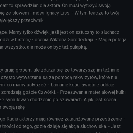
teatr to sprawdzian dla aktora. On musi wytężyć swoją
ię ze słowem - mówi Ignacy Liss. - W tym teatrze to twój
 największy przeciwnik.
jące. Mamy tylko dźwięk, jeśli jest on sztuczny to słuchacz
hodzi w historię - ocenia Wiktoria Gorodeckaja. - Magia polega
a wszystko, ale może on być też pułapką.
 grają głosem, ale zdarza się, że towarzyszą im też inne
że często wytwarzane są za pomocą rekwizytów, które nie
ym, co mamy usłyszeć. - Łamanie kości świetnie oddaje
 zdradzają goście Czwórki. - Przesuwanie materiałowej kulki
że symulować chodzenie po szuwarach. A jak jest scena
je swoją rękę.
ego Radia aktorzy mają również zaaranżowane przestrzenie -
eżności od tego, gdzie dzieje się akcja słuchowiska. - Jest