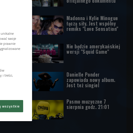
oficjalnego dokumentu
Madonna i Kylie Minogue
łączą siły. Jest wspólny
remiks "Love Sensation"
 unikalne
tować swoje
wie prawnie
Nie będzie amerykańskiej
sygnalizowane
wersji "Squid Game"
lów
Danielle Ponder
i treści,
zapowiada nowy album.
Jest też singiel
Pasmo muzyczne 7
sierpnia godz. 21:01
ę wszystkie