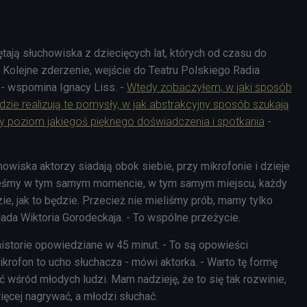
ają słuchowiska z dziecięcych lat, których od czasu do
 - Kolejne zderzenie, wejście do Teatru Polskiego Radia
 - wspomina Ignacy Liss. -
Wtedy zobaczyłem, w jaki sposób
dzie realizują te pomysły, w jak abstrakcyjny sposób szukają
ny poziom jakiegoś pięknego doświadczenia i spotkania
-
howiska aktorzy siadają obok siebie, przy mikrofonie i dzieje
steśmy w tym samym momencie, w tym samym miejscu, każdy
zie, jak to będzie. Przecież nie mieliśmy prób, mamy tylko
iada Wiktoria Gorodeckaja. - To wspólne przeżycie.
historie opowiedziane w 45 minut. - To są opowieści
krofon to ucho słuchacza - mówi aktorka. - Warto tę formę
wśród młodych ludzi. Mam nadzieję, że to się tak rozwinie,
ęcej nagrywać, a młodzi słuchać.