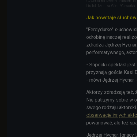
Czwórka na Dwóch Teatrach. Nas
Lis fot. Monika Góral/Czwórka
Jak powstaje słuchow
"Ferdydurke" słuchowis
odrobinę inaczej realiz
zdradza Jędrzej Hycnar
performatywnego, aktor
- Sopocki spektakl jes
przyznają goście Kasi D
- mówi Jędrzej Hycnar. 
Aktorzy zdradzają też, ż
Nie patrzymy sobie w oc
swego rodzaju aktorski
obserwacje innych aktor
powariować, ale też spa
Jędrzej Hycnar, Ignacy 