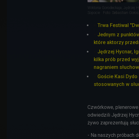
Wiktoria Gorodeckaja, Jędrzej 
Sopocie
Foto: Sebastian Gołos
Trwa Festiwal "Dw
Jednym z punktów
które aktorzy prze
Jędrzej Hycnar, Ig
kilka prób przed wyj
nagraniem słuchowi
Goście Kasi Dydo 
stosowanych w słu
Czwórkowe, plenerowe 
odwiedzili
Jędrzej Hycn
żywo zaprezentują słu
- Na naszych próbach d