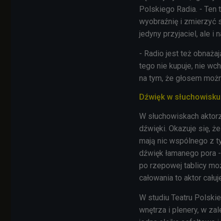
Polskiego Radia. - Ten 
wyobraźnię i zmierzyć s
jedyny przyjaciel, ale i
- Radio jest też obnaża
tego nie kupuje, nie wc
na tym, że głosem możn
Dźwięk w słuchowisku
W słuchowiskach aktorzy
dźwięki. Okazuje się, 
mają nic wspólnego z t
dźwięk łamanego pora -
po rzepowej tablicy mo
całowania to aktor cału
W studiu Teatru Polski
wnętrza i plenery, w zal