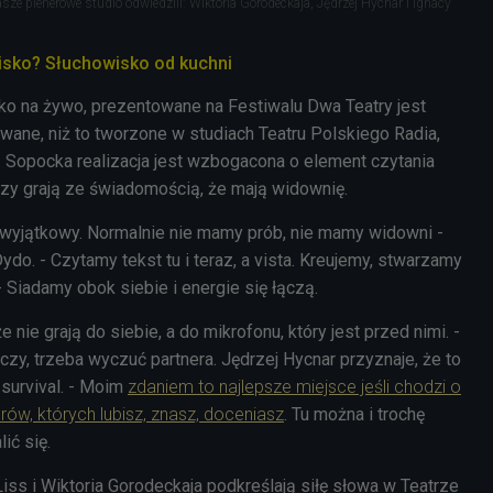
ze plenerowe studio odwiedzili: Wiktoria Gorodeckaja, Jędrzej Hycnar i Ignacy
isko? Słuchowisko od kuchni
ko na żywo, prezentowane na Festiwalu Dwa Teatry jest
owane, niż to tworzone w studiach Teatru Polskiego Radia,
. Sopocka realizacja jest wzbogacona o element czytania
zy grają ze świadomością, że mają widownię.
t wyjątkowy. Normalnie nie mamy prób, nie mamy widowni -
ydo. - Czytamy tekst tu i teraz, a vista. Kreujemy, stwarzamy
- Siadamy obok siebie i energie się łączą.
e nie grają do siebie, a do mikrofonu, który jest przed nimi. -
zy, trzeba wyczuć partnera. Jędrzej Hycnar przyznaje, że to
 survival. - Moim
zdaniem to najlepsze miejsce jeśli chodzi o
ów, których lubisz, znasz, doceniasz
. Tu można i trochę
lić się.
Liss i Wiktoria Gorodeckaja podkreślają siłę słowa w Teatrze