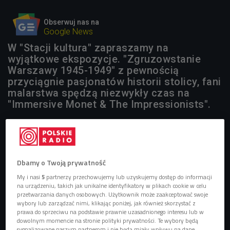
Obserwuj nas na
Google News
W "Stacji kultura" zapraszamy na
wyjątkowe ekspozycje. "Zgruzowstanie
Warszawy 1945-1949" z pewnością
przyciągnie pasjonatów historii stolicy, fani
malarstwa spędzą niezwykły czas na
"Immersive Monet & The Impressionists".
Dbamy o Twoją prywatność
My i nasi
5
partnerzy przechowujemy lub uzyskujemy dostęp do informacji
na urządzeniu, takich jak unikalne identyfikatory w plikach cookie w celu
przetwarzania danych osobowych. Użytkownik może zaakceptować swoje
wybory lub zarządzać nimi, klikając poniżej, jak również skorzystać z
prawa do sprzeciwu na podstawie prawnie uzasadnionego interesu lub w
dowolnym momencie na stronie polityki prywatności. Te wybory będą
sygnalizowane naszym partnerom i nie będą miały wpływu na dane