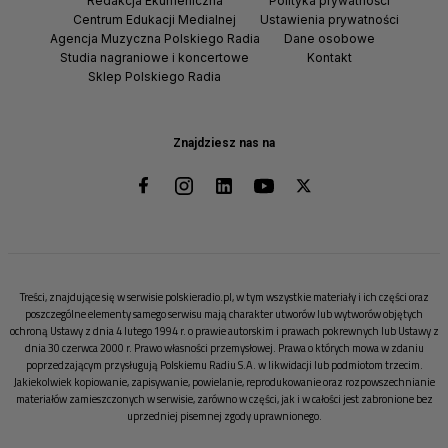
Redakcja Ekumeniczna
Polityka prywatności
Centrum Edukacji Medialnej
Ustawienia prywatności
Agencja Muzyczna Polskiego Radia
Dane osobowe
Studia nagraniowe i koncertowe
Kontakt
Sklep Polskiego Radia
Znajdziesz nas na
Treści, znajdujące się w serwisie polskieradio.pl, w tym wszystkie materiały i ich części oraz
poszczególne elementy samego serwisu mają charakter utworów lub wytworów objętych
ochroną Ustawy z dnia 4 lutego 1994 r. o prawie autorskim i prawach pokrewnych lub Ustawy z
dnia 30 czerwca 2000 r. Prawo własności przemysłowej. Prawa o których mowa w zdaniu
poprzedzającym przysługują Polskiemu Radiu S.A. w likwidacji lub podmiotom trzecim.
Jakiekolwiek kopiowanie, zapisywanie, powielanie, reprodukowanie oraz rozpowszechnianie
materiałów zamieszczonych w serwisie, zarówno w części, jak i w całości jest zabronione bez
uprzedniej pisemnej zgody uprawnionego.