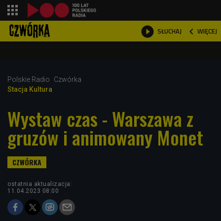
shopping_cart



WIĘCEJ
SŁUCHAJ

Polskie Radio
Czwórka
Stacja Kultura
Wystaw czas - Warszawa z
gruzów i animowany Monet
ostatnia aktualizacja:
11.04.2023 08:00