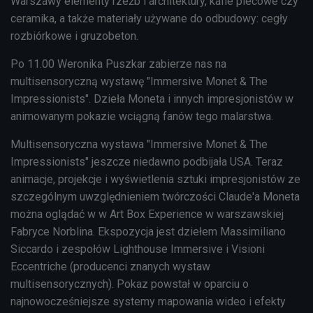
Warszawy elementy rzeźb i architektury, kafle piecowe czy
ceramika, a także materiały używane do odbudowy: cegły
rozbiórkowe i gruzobeton.
Po 11.00 Weronika Puszkar zabierze nas na
multisensoryczną wystawę "Immersive Monet & The
Impressionists". Dzieła Moneta i innych impresjonistów w
animowanym pokazie wciągną fanów tego malarstwa.
Multisensoryczna wystawa "Immersive Monet & The
Impressionists" jeszcze niedawno podbijała USA. Teraz
animacje, projekcje i wyświetlenia sztuki impresjonistów ze
szczególnym uwzględnieniem twórczości Claude'a Moneta
można oglądać w w Art Box Experience w warszawskiej
Fabryce Norblina. Ekspozycja jest dziełem Massimiliano
Siccardo i zespołów Lighthouse Immersive i Visioni
Eccentriche (producenci znanych wystaw
multisensorycznych). Pokaz powstał w oparciu o
najnowocześniejsze systemy mapowania wideo i efekty