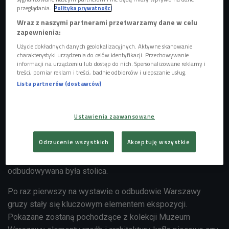
przeglądania.
Polityka prywatności
Wraz z naszymi partnerami przetwarzamy dane w celu
Plac Trzech Krzyży w Warszawie, 1945 rok
Foto: Narodowe Archiwum Cyfrowe
zapewnienia:
Tuż po 10.00 nasze studio odwiedzi Adam Przywara,
Użycie dokładnych danych geolokalizacyjnych. Aktywne skanowanie
charakterystyki urządzenia do celów identyfikacji. Przechowywanie
kurator wystawy "Zgruzowstanie Warszawy 1945-1949" w
informacji na urządzeniu lub dostęp do nich. Spersonalizowane reklamy i
Muzeum Warszawy. Ekspozycja ukazuje unikalny,
treści, pomiar reklam i treści, badnie odbiorców i ulepszanie usług.
materialny charakter miasta odradzającego się wspólnym
Lista partnerów (dostawców)
wysiłkiem. Prowadzi przez proces przemiany ruin w gruzy,
a gruzów w materiały budowlane, z których Warszawianki i
Ustawienia zaawansowane
Warszawiacy tworzyli przyszłość swoją i powojennej
Warszawy. Pierwsze lata po wojnie mijały na
Odrzucenie wszystkich
Akceptuję wszystkie
odgruzowywaniu i wyburzaniu ruin, ale także odzyskiwaniu
cegieł i żelaza, produkcji gruzobetonu, z których
odbudowywana była stolica.
Po raz pierwszy na wystawie o odbudowie Warszawy
gruzy stały się kluczowym elementem ekspozycji.
Pokazane zostaną pochodzące z kolekcji Muzeum