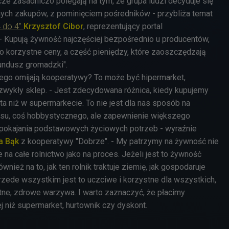
e zasadniczo polegają na tym, że grupa ludzi decyduje się
ych zakupów, z pominięciem pośredników - przybliża temat
4 do 4"
Krzysztof Cibor
, reprezentujący portal
- Kupują żywność najczęściej bezpośrednio u producentów,
 korzystne ceny, a część pieniędzy, które zaoszczędzają
fundusz gromadzki".
órego omijają kooperatywy? To może być hipermarket,
 zwykły sklep. - Jest zdecydowana różnica, kiedy kupujemy
ta niż w supermarkecie. To nie jest dla nas sposób na
su, coś hobbystycznego, ale zapewnienie większego
spokajania podstawowych życiowych potrzeb - wyraźnie
na Bąk
z kooperatywy "Dobrze". - My patrzymy na żywność nie
le na całe rolnictwo jako na proces. Jeżeli jest to żywność
nież na to, jak ten rolnik traktuje ziemię, jak gospodaruje
zede wszystkim jest to uczciwe i korzystne dla wszystkich,
ne, zdrowe warzywa. I warto zaznaczyć, że płacimy
ej niż supermarket, hurtownik czy dyskont.