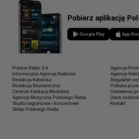
Pobierz aplikację Po
Google Play
App Sto
Polskie Radio S.A.
Agencja Prom
Informacyjna Agencja Radiowa
Agencja Rekl
Redakcja Katolicka
Regulamin se
Redakcja Ekumeniczna
Polityka pryw
Centrum Edukacji Medialnej
Ustawienia pr
Agencja Muzyczna Polskiego Radia
Dane osobo
Studia nagraniowe i koncertowe
Kontakt
Sklep Polskiego Radia