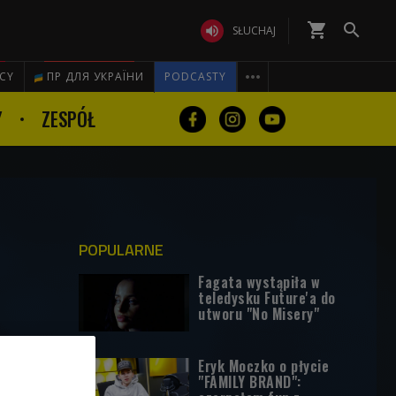
shopping_cart


SŁUCHAJ

ICY
ПР ДЛЯ УКРАЇНИ
PODCASTY
Y
ZESPÓŁ
POPULARNE
Fagata wystąpiła w
teledysku Future'a do
utworu "No Misery"
Eryk Moczko o płycie
"FAMILY BRAND":