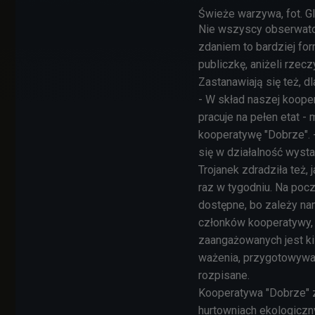
Świeże warzywa, fot. 
Nie wszyscy obserwatorz
zdaniem to bardziej fo
publiczkę, aniżeli rzec
Zastanawiają się też, d
- W skład naszej koope
pracuje na pełen etat -
kooperatywę "Dobrze".
się w działalność wyst
Trojanek zdradziła też,
raz w tygodniu. Na pocz
dostępne, bo zależy na
członków kooperatywy,
zaangażowanych jest kil
ważenia, przygotowywan
rozpisane.
Kooperatywa "Dobrze" z
hurtowniach ekologiczn