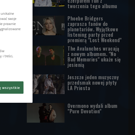
czerpałem fun z
tworzenia tego albumu
 unikalne
Phoebe Bridgers
tować swoje
zaprasza fanów do
wie prawnie
planetariów. Wyjątkowe
sygnalizowane
listening party przed
premierą "Lost Weekend"
The Avalanches wracają
lów
z nowym albumem. "No
i treści,
Bad Memories" ukaże się
jesienią
Jeszcze jeden muzyczny
przedsmak nowej płyty
LA Priesta
ę wszystkie
Overmono wydali album
"Pure Devotion"