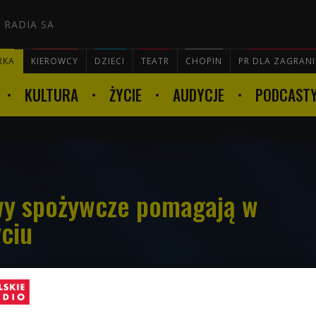
 RADIA SA
RKA
KIEROWCY
DZIECI
TEATR
CHOPIN
PR DLA ZAGRAN
KULTURA
ŻYCIE
AUDYCJE
PODCAST

wy spożywcze pomagają w
ciu
ć smaczniej, żyć zdrowiej - tak w skrócie