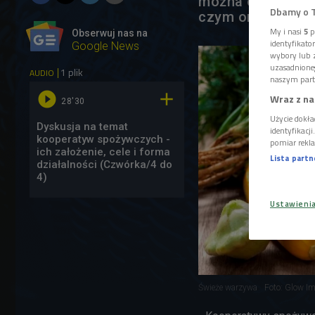
można opisać cel
Dbamy o 
czym one polega
My i nasi
5
p
Obserwuj nas na
identyfikat
Google News
wybory lub z
uzasadnione
1 plik
AUDIO
naszym part


Wraz z na
28'30
Użycie dokła
Dyskusja na temat
identyfikacj
kooperatyw spożywczych -
pomiar rekla
ich założenie, cele i forma
Lista part
działalności (Czwórka/4 do
4)
Ustawieni
Świeże warzywa
Foto: Glow I