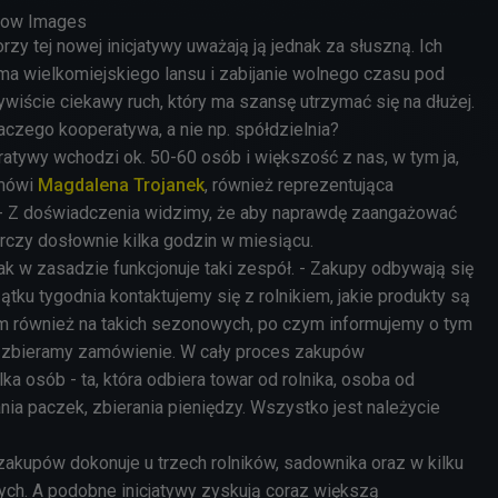
Glow Images
y tej nowej inicjatywy uważają ją jednak za słuszną. Ich
rma wielkomiejskiego lansu i zabijanie wolnego czasu pod
zywiście ciekawy ruch, który ma szansę utrzymać się na dłużej.
laczego kooperatywa, a nie np. spółdzielnia?
ratywy wchodzi ok. 50-60 osób i większość z nas, w tym ja,
 mówi
Magdalena Trojanek
, również reprezentująca
 - Z doświadczenia widzimy, że aby naprawdę zaangażować
arczy dosłownie kilka godzin w miesiącu.
 jak w zasadzie funkcjonuje taki zespół. - Zakupy odbywają się
ątku tygodnia kontaktujemy się z rolnikiem, jakie produkty są
m również na takich sezonowych, po czym informujemy o tym
 zbieramy zamówienie. W cały proces zakupów
ka osób - ta, która odbiera towar od rolnika, osoba od
ia paczek, zbierania pieniędzy. Wszystko jest należycie
akupów dokonuje u trzech rolników, sadownika oraz w kilku
ych. A podobne inicjatywy zyskują coraz większą