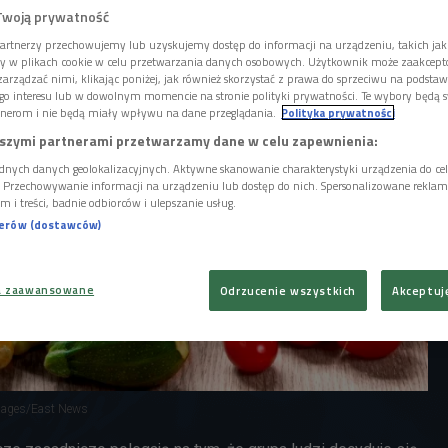
 działalności kooperatyw spożwyczych. Na
Twoją prywatność
ją?
artnerzy przechowujemy lub uzyskujemy dostęp do informacji na urządzeniu, takich jak
ory w plikach cookie w celu przetwarzania danych osobowych. Użytkownik może zaakcep
arządzać nimi, klikając poniżej, jak również skorzystać z prawa do sprzeciwu na podsta
go interesu lub w dowolnym momencie na stronie polityki prywatności. Te wybory będą 
nerom i nie będą miały wpływu na dane przeglądania.
Polityka prywatności
szymi partnerami przetwarzamy dane w celu zapewnienia:
dnych danych geolokalizacyjnych. Aktywne skanowanie charakterystyki urządzenia do ce
i. Przechowywanie informacji na urządzeniu lub dostęp do nich. Spersonalizowane reklamy 
m i treści, badnie odbiorców i ulepszanie usług.
nerów (dostawców)
a zaawansowane
Odrzucenie wszystkich
Akceptuj
mages/East News