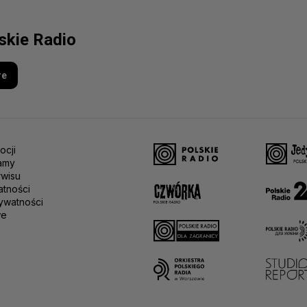
lskie Radio
re
ocji
amy
rwisu
atności
ywatności
we