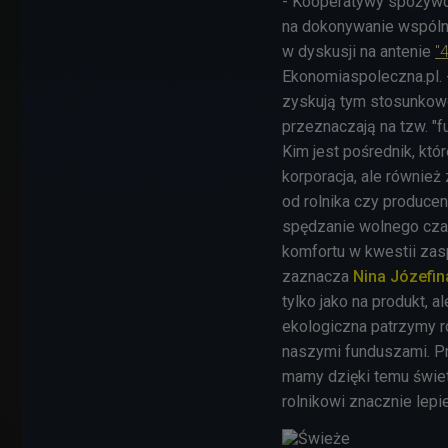
- Kooperatywy spożywcz
na dokonywanie wspóln
w dyskusji na antenie
"
Ekonomiaspoleczna.pl. 
zyskują tym stosunkowo
przeznaczają na tzw. "
Kim jest pośrednik, kt
korporacja, ale również
od rolnika czy producen
spędzanie wolnego cza
komfortu w kwestii za
zaznacza
Nina Józefi
tylko jako na produkt, a
ekologiczna patrzymy rów
naszymi funduszami. Pr
mamy dzięki temu świet
rolnikowi znacznie lepi