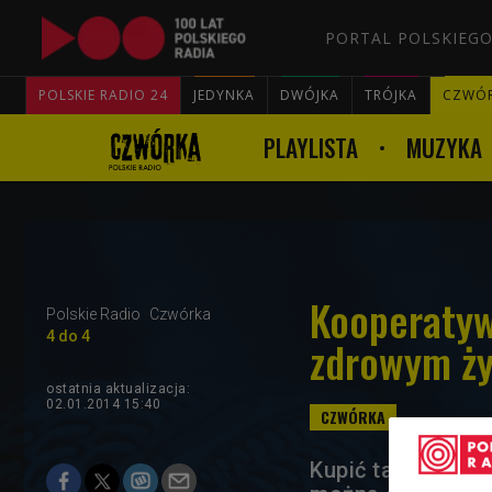
PORTAL POLSKIEGO
POLSKIE RADIO 24
JEDYNKA
DWÓJKA
TRÓJKA
CZWÓ
PLAYLISTA
MUZYKA
Kooperaty
Polskie Radio
Czwórka
4 do 4
zdrowym ży
ostatnia aktualizacja:
02.01.2014 15:40
Kupić taniej, jeś