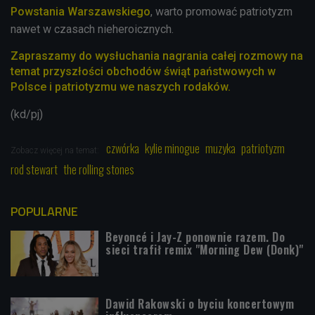
Powstania Warszawskiego
, warto promować patriotyzm
nawet w czasach nieheroicznych.
Zapraszamy do wysłuchania nagrania całej rozmowy na
temat przyszłości obchodów świąt państwowych w
Polsce i patriotyzmu we naszych rodaków.
(kd/pj)
czwórka
kylie minogue
muzyka
patriotyzm
Zobacz więcej na temat:
rod stewart
the rolling stones
POPULARNE
Beyoncé i Jay-Z ponownie razem. Do
sieci trafił remix "Morning Dew (Donk)"
Dawid Rakowski o byciu koncertowym