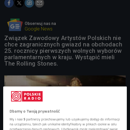
Obserwuj nas na
Google News
Związek Zawodowy Artystów Polskich nie
chce zagranicznych gwiazd na obchodach
25. rocznicy pierwszych wolnych wyborów
parlamentarnych w kraju. Wystąpić mieli
The Rolling Stones.
Dbamy o Twoją prywatność
My i nasi
5
partnerzy przechowujemy lub uzyskujemy dostęp do informacji
na urządzeniu, takich jak unikalne identyfikatory w plikach cookie w celu
przetwarzania danych osobowych. Użytkownik może zaakceptować swoje