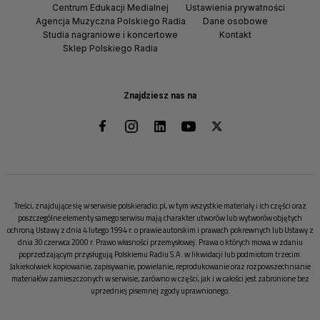
Centrum Edukacji Medialnej
Ustawienia prywatności
Agencja Muzyczna Polskiego Radia
Dane osobowe
Studia nagraniowe i koncertowe
Kontakt
Sklep Polskiego Radia
Znajdziesz nas na
Treści, znajdujące się w serwisie polskieradio.pl, w tym wszystkie materiały i ich części oraz
poszczególne elementy samego serwisu mają charakter utworów lub wytworów objętych
ochroną Ustawy z dnia 4 lutego 1994 r. o prawie autorskim i prawach pokrewnych lub Ustawy z
dnia 30 czerwca 2000 r. Prawo własności przemysłowej. Prawa o których mowa w zdaniu
poprzedzającym przysługują Polskiemu Radiu S.A. w likwidacji lub podmiotom trzecim.
Jakiekolwiek kopiowanie, zapisywanie, powielanie, reprodukowanie oraz rozpowszechnianie
materiałów zamieszczonych w serwisie, zarówno w części, jak i w całości jest zabronione bez
uprzedniej pisemnej zgody uprawnionego.