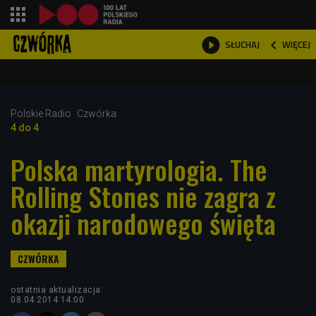
shopping_cart



WIĘCEJ
SŁUCHAJ

Polskie Radio
Czwórka
4 do 4
Polska martyrologia. The
Rolling Stones nie zagra z
okazji narodowego święta
ostatnia aktualizacja:
08.04.2014 14:00