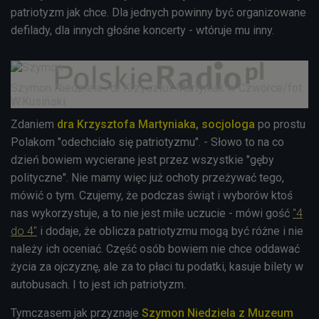
patriotyzm jak chce. Dla jednych powinny być organizowane
defilady, dla innych głośne koncerty - wtóruje mu inny.
Szymon Niedziela i dr Krzysztof Martyniak w Czwórce/fot.
W.Kusiński
Zdaniem
dra Krzysztofa Martyniaka, socjologa
po prostu
Polakom "odechciało się patriotyzmu". - Słowo to na co
dzień bowiem wycierane jest przez wszystkie "gęby
polityczne". Nie mamy więc już ochoty przeżywać tego,
mówić o tym. Czujemy, że podczas świąt i wyborów ktoś
nas wykorzystuje, a to nie jest miłe uczucie - mówi gość
"4
do 4"
i dodaje, że oblicza patriotyzmu mogą być różne i nie
należy ich oceniać. Część osób bowiem nie chce oddawać
życia za ojczyznę, ale za to płaci tu podatki, kasuje bilety w
autobusach. I to jest ich patriotyzm.
Tymczasem jak przyznaje
Szymon Niedziela z Muzeum