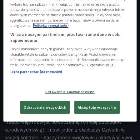
wybory lub zarządzać nimi, klikając poniżej, jak również skorzystać z
prawa do sprzeciwu na podstawie prawnie uzasadnionego interesu lub w
dowolnym momencie na stronie polityki prywatności. Te wybory będą
The Rolling Stones
Foto: PAP-ALEX HOFFORD
sygnalizowane naszym partnerom i nie będą miały wpływu na dane
przeglądania.
Polityka prywatności
Rodzimi muzycy przekonują, że zagraniczne gwiazdy na
Wraz z naszymi partnerami przetwarzamy dane w celu
polskiej scenie podczas obchodów narodowych świąt to
zapewnienia:
"importowany podmiot wykonawczy" i "trzeba promować
Użycie dokładnych danych geolokalizacyjnych. Aktywne skanowanie
charakterystyki urządzenia do celów identyfikacji. Przechowywanie
polskich wykonawców". A zaproszenie Brytyjczyków na
informacji na urządzeniu lub dostęp do nich. Spersonalizowane reklamy i
Stadion Narodowy byłoby "drenażem niezwykle skromnych
treści, pomiar reklam i treści, badnie odbiorców i ulepszanie usług.
funduszy przeznaczonych na kulturę". Tymczasem już nie
Lista partnerów (dostawców)
raz wykonawcy tacy występowali podczas poważnych
uroczystości państwowych w Polsce, np. w ramach imprez
Ustawienia zaawansowane
"Przestrzeń wolności" w stoczni Gdańskiej zagrali Rod
Stewart, Kylie Minoque i grupa Scorpions.
Odrzucenie wszystkich
Akceptuję wszystkie
- Patriotyzm nie jest już tym samym, czym był kiedyś.
Trzeba więc rozwijać nowoczesną formułę obchodów
narodowych świąt - mówi jeden z słuchaczy Czwórki w
naszej sondzie. - Każdy może świętować i okazywać swój