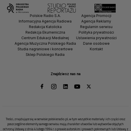
Polskie Radio S.A.
Agencja Promocji
Informacyjna Agencja Radiowa
Agencja Reklamy
Redakcja Katolicka
Regulamin serwisu
Redakcja Ekumeniczna
Polityka prywatności
Centrum Edukacji Medialnej
Ustawienia prywatności
Agencja Muzyczna Polskiego Radia
Dane osobowe
Studia nagraniowe i koncertowe
Kontakt
Sklep Polskiego Radia
Znajdziesz nas na
Treści, znajdujące się w serwisie polskieradio.pl, w tym wszystkie materiały i ich części oraz
poszczególne elementy samego serwisu mają charakter utworów lub wytworów objętych
ochroną Ustawy z dnia 4 lutego 1994 r. o prawie autorskim i prawach pokrewnych lub Ustawy z