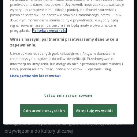
przetwarzania danych osobowych. Użytkownik może zaakceptować swoje
wybory lub zarządzać nimi, klikając poniżej, jak również skorzystać z
prawa do sprzeciwu na podstawie prawnie uzasadnionego interesu lub w
dowolnym momencie na stronie polityki prywatności. Te wybory będą
sygnalizowane naszym partnerom i nie będą miały wpływu na dane
przeglądania.
Polityka prywatności
Wraz z naszymi partnerami przetwarzamy dane w celu
zapewnienia:
Użycie dokładnych danych geolokalizacyjnych. Aktywne skanowanie
charakterystyki urządzenia do celów identyfikacji. Przechowywanie
informacji na urządzeniu lub dostęp do nich. Spersonalizowane reklamy i
treści, pomiar reklam i treści, badnie odbiorców i ulepszanie usług.
Lista partnerów (dostawców)
Kolekcjonerzy sneakersów - Kamil Tomaszewski, Łukasz Pączkowski z Beatą
Kwiatkowską
Foto: PR4
Ustawienia zaawansowane
Czwórkowi goście to zarówno kolekcjonerzy, jak i
projektanci obuwia sportowego. Ich pasja to - jak mówią -
Odrzucenie wszystkich
Akceptuję wszystkie
pewnego rodzaju forma ekspresji, która poza
umiejętnościami, pokazuje ich gust estetyczny, również
przywiązanie do kultury ulicznej.