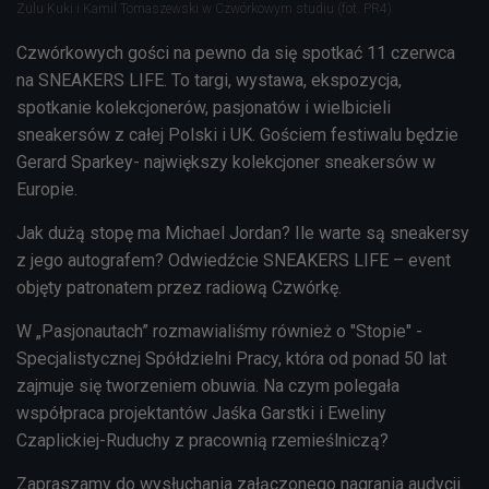
Zulu Kuki i Kamil Tomaszewski w Czwórkowym studiu (fot. PR4)
Czwórkowych gości na pewno da się spotkać 11 czerwca
na SNEAKERS LIFE. To targi, wystawa, ekspozycja,
spotkanie kolekcjonerów, pasjonatów i wielbicieli
sneakersów z całej Polski i UK. Gościem festiwalu będzie
Gerard Sparkey- największy kolekcjoner sneakersów w
Europie.
Jak dużą stopę ma Michael Jordan? Ile warte są sneakersy
z jego autografem? Odwiedźcie SNEAKERS LIFE – event
objęty patronatem przez radiową Czwórkę.
W „Pasjonautach” rozmawialiśmy również o "Stopie" -
Specjalistycznej Spółdzielni Pracy, która od ponad 50 lat
zajmuje się tworzeniem obuwia. Na czym polegała
współpraca projektantów Jaśka Garstki i Eweliny
Czaplickiej-Ruduchy z pracownią rzemieślniczą?
Zapraszamy do wysłuchania załączonego nagrania audycji.