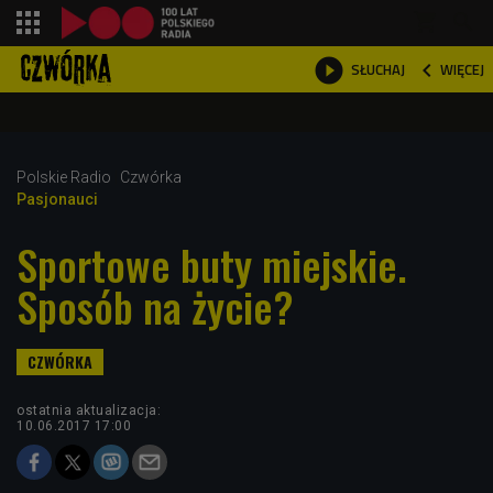
shopping_cart



WIĘCEJ
SŁUCHAJ

Polskie Radio
Czwórka
Pasjonauci
Sportowe buty miejskie.
Sposób na życie?
ostatnia aktualizacja:
10.06.2017 17:00