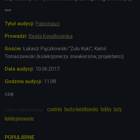
***
Tytuł audycji
:
Pasjonauci
Prowadzi:
Beata Kwiatkowska
Goście:
Łukasz Pączkowski "Zulu Kuki", Kamil
Tomaszewski (kolekcjonerzy sneakersów, projektanci)
Data audycji:
10.06.2017
Godzina audycji:
11.08
czaj
czwórka
beata kwiatkowska
hobby
buty
Zobacz więcej na temat:
kolekcjonowanie
POPULARNE