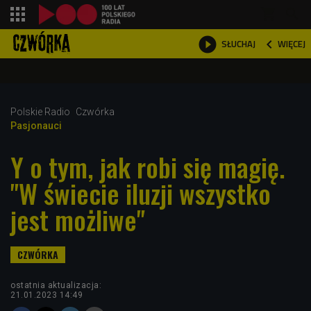
shopping_cart



WIĘCEJ
SŁUCHAJ

Polskie Radio
Czwórka
Pasjonauci
Y o tym, jak robi się magię.
"W świecie iluzji wszystko
jest możliwe"
ostatnia aktualizacja:
21.01.2023 14:49