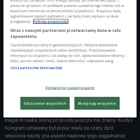
wybory lub zarządzać nimi, klikając poniżej, jak również skorzystać z
prawa do sprzeciwu na podstawie prawnie uzasadnionego interesu lub w
dowolnym momencie na stronie polityki prywatności. Te wybory będą
sygnalizowane naszym partnerom i nie będą miały wpływu na dane
przeglądania.
Polityka prywatności
Wraz z naszymi partnerami przetwarzamy dane w celu
Iluzjonista Y
Foto: Martyna Ogonek/Czwórka
zapewnienia:
- Iluzja jest dziedziną fascynującą, w której ważne są
Użycie dokładnych danych geolokalizacyjnych. Aktywne skanowanie
charakterystyki urządzenia do celów identyfikacji. Przechowywanie
techniczne aspekty - mówił gość Czwórki. Droga do kariery
informacji na urządzeniu lub dostęp do nich. Spersonalizowane reklamy i
wielu iluzjonistów może zaczynać się podobnie. -
treści, pomiar reklam i treści, badnie odbiorców i ulepszanie usług.
Lista partnerów (dostawców)
"Przeciętny" przedstawiciel tego zawodu może
występować na imprezach firmowych, albo dla dzieci, z
czasem ich wydarzenia stają się coraz większe i
Ustawienia zaawansowane
poważniejsze. Niektórzy rozwijają się też w mediach. Na
moją pracę składają się oba te aspekty - tłumaczył Y.
Odrzucenie wszystkich
Akceptuję wszystkie
Jak podkreślał, on sam jest także mentalistą. - Mówi się, że
magia to nauka, której po prostu jeszcze nie znamy. Kiedyś
hologram uznawany był przez wielu za czary, dziś
właściwie każdy zna aspekt naukowy tego zagadnienia.