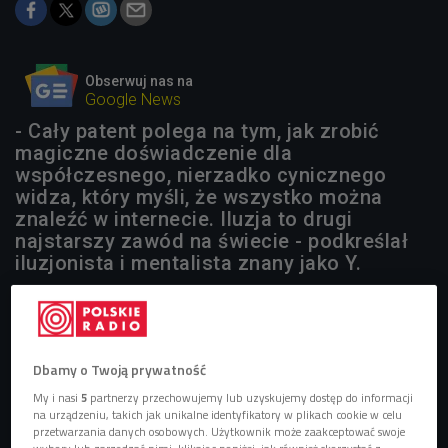
Obserwuj nas na
Google News
- Cały patent polega na tym, jak zrobić
magiczne doświadczenie dla
współczesnego, nierzadko cynicznego
widza, który myśli, że wszystko można
znaleźć w internecie. Iluzja to drugi
najstarszy zawód na świecie - podkreślał
iluzjonista i mentalista znany jako Y.
Dbamy o Twoją prywatność
My i nasi
5
partnerzy przechowujemy lub uzyskujemy dostęp do informacji
na urządzeniu, takich jak unikalne identyfikatory w plikach cookie w celu
przetwarzania danych osobowych. Użytkownik może zaakceptować swoje