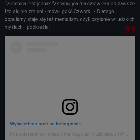
Tajemnica jest jednak fascynująca dla człowieka od zawsze
i to się nie zmieni - mówił gość Czwórki. - Dlatego
popularny staje się też mentalizm, czyli czytanie w ludzkich
myślach - podkreślał.
Wyświetl ten post na Instagramie
Post udostępniony przez Y the Magician | Iluzjonista Y (@magicofy)