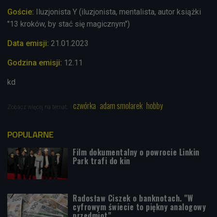
Goście:
Iluzjonista Y (
iluzjonista, mentalista, autor książki
"13 kroków, by stać się magicznym")
Data emisji:
21.01
.2023
Godzina emisji:
12.11
kd
czwórka
adam smolarek
hobby
Zobacz więcej na temat:
POPULARNE
Film dokumentalny o powrocie Linkin
Park trafi do kin
Radosław Ciszek o banknotach. "W
cyfrowym świecie to piękny analogowy
przedmiot"