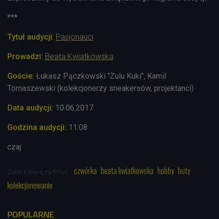
***
Tytuł audycji
:
Pasjonauci
Prowadzi:
Beata Kwiatkowska
Goście:
Łukasz Pączkowski "Zulu Kuki", Kamil
Tomaszewski (kolekcjonerzy sneakersów, projektanci)
Data audycji:
10.06.2017
Godzina audycji:
11.08
czaj
czwórka
beata kwiatkowska
hobby
buty
Zobacz więcej na temat:
kolekcjonowanie
POPULARNE