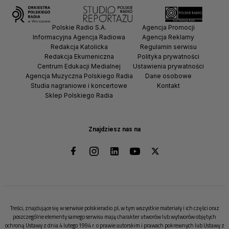
Polskie Radio S.A.
Agencja Promocji
Informacyjna Agencja Radiowa
Agencja Reklamy
Redakcja Katolicka
Regulamin serwisu
Redakcja Ekumeniczna
Polityka prywatności
Centrum Edukacji Medialnej
Ustawienia prywatności
Agencja Muzyczna Polskiego Radia
Dane osobowe
Studia nagraniowe i koncertowe
Kontakt
Sklep Polskiego Radia
Znajdziesz nas na
Treści, znajdujące się w serwisie polskieradio.pl, w tym wszystkie materiały i ich części oraz
poszczególne elementy samego serwisu mają charakter utworów lub wytworów objętych
ochroną Ustawy z dnia 4 lutego 1994 r. o prawie autorskim i prawach pokrewnych lub Ustawy z