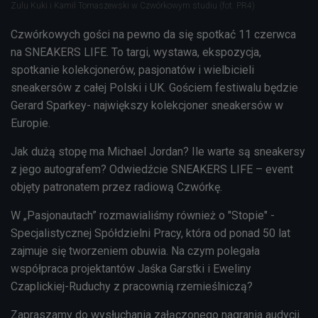
Zulu Kuki i Kamil Tomaszewski w Czwórkowym studiu (fot. PR4)
Czwórkowych gości na pewno da się spotkać 11 czerwca
na SNEAKERS LIFE. To targi, wystawa, ekspozycja,
spotkanie kolekcjonerów, pasjonatów i wielbicieli
sneakersów z całej Polski i UK. Gościem festiwalu będzie
Gerard Sparkey- największy kolekcjoner sneakersów w
Europie.
Jak dużą stopę ma Michael Jordan? Ile warte są sneakersy
z jego autografem? Odwiedźcie SNEAKERS LIFE – event
objęty patronatem przez radiową Czwórkę.
W „Pasjonautach” rozmawialiśmy również o "Stopie" -
Specjalistycznej Spółdzielni Pracy, która od ponad 50 lat
zajmuje się tworzeniem obuwia. Na czym polegała
współpraca projektantów Jaśka Garstki i Eweliny
Czaplickiej-Ruduchy z pracownią rzemieślniczą?
Zapraszamy do wysłuchania załączonego nagrania audycji.