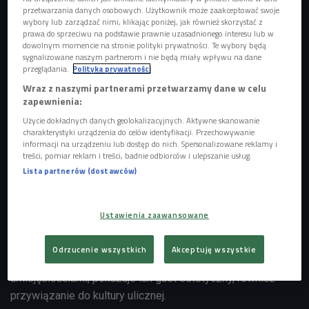
przetwarzania danych osobowych. Użytkownik może zaakceptować swoje
wybory lub zarządzać nimi, klikając poniżej, jak również skorzystać z
prawa do sprzeciwu na podstawie prawnie uzasadnionego interesu lub w
dowolnym momencie na stronie polityki prywatności. Te wybory będą
sygnalizowane naszym partnerom i nie będą miały wpływu na dane
przeglądania.
Polityka prywatności
Wraz z naszymi partnerami przetwarzamy dane w celu
zapewnienia:
Użycie dokładnych danych geolokalizacyjnych. Aktywne skanowanie
charakterystyki urządzenia do celów identyfikacji. Przechowywanie
informacji na urządzeniu lub dostęp do nich. Spersonalizowane reklamy i
treści, pomiar reklam i treści, badnie odbiorców i ulepszanie usług.
Lista partnerów (dostawców)
Kolekcjonerzy sneakersów - Kamil Tomaszewski, Łukasz Pączkowski z Beatą
Kwiatkowską
Foto: PR4
Ustawienia zaawansowane
Czwórkowi goście to zarówno kolekcjonerzy, jak i
projektanci obuwia sportowego. Ich pasja to - jak mówią -
Odrzucenie wszystkich
Akceptuję wszystkie
pewnego rodzaju forma ekspresji, która poza
umiejętnościami, pokazuje ich gust estetyczny, również
przywiązanie do kultury ulicznej.