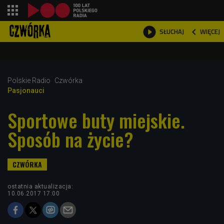
shopping_cart



WIĘCEJ
SŁUCHAJ

Polskie Radio
Czwórka
Pasjonauci
Sportowe buty miejskie.
Sposób na życie?
ostatnia aktualizacja:
10.06.2017 17:00