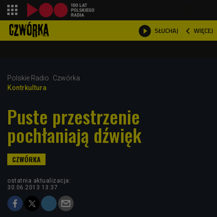
shopping_cart



WIĘCEJ
SŁUCHAJ

Polskie Radio
Czwórka
Kontrkultura
Puste przestrzenie
pochłaniają dźwięk
ostatnia aktualizacja:
30.06.2013 13:37