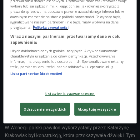
przetwarzania danych osobowych. Użytkownik może zaakceptować swoje
wybory lub zarządzać nimi, klikając poniżej, jak również skorzystać z
prawa do sprzeciwu na podstawie prawnie uzasadnionego interesu lub w
dowolnym momencie na stronie polityki prywatności. Te wybory będą
sygnalizowane naszym partnerom i nie będą miały wpływu na dane
przeglądania.
Polityka prywatności
Wraz z naszymi partnerami przetwarzamy dane w celu
zapewnienia:
Użycie dokładnych danych geolokalizacyjnych. Aktywne skanowanie
"Nowa Zachęta” w rzeźbie dźwiękowej Katarzyny Krakowiak, rysunek autorki,
charakterystyki urządzenia do celów identyfikacji. Przechowywanie
2013
Foto: mat.pras.
informacji na urządzeniu lub dostęp do nich. Spersonalizowane reklamy i
treści, pomiar reklam i treści, badnie odbiorców i ulepszanie usług.
W Zachęcie, od 2 lipca, będzie można oglądać najnowszą
Lista partnerów (dostawców)
wystawę Katarzyny Krakowiak "Powstanie i upadek
powietrza" to druga część trylogii architektonicznej artystki.
Pierwszą jej odsłoną był projekt wyróżniony na XIII
Ustawienia zaawansowane
Międzynarodowej Wystawie Architektury w Wenecji w 2012
roku, który spotkał się z dużym entuzjazmem znawców i
Odrzucenie wszystkich
Akceptuję wszystkie
krytyków sztuki.
W Wenecji polski pawilon wykorzystany przez Katarzynę
Krakowiak był konstrukcją, która przekazywała dźwięki. Tym