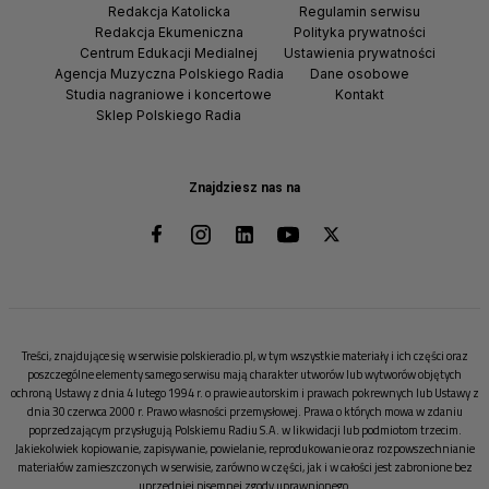
Redakcja Katolicka
Regulamin serwisu
Redakcja Ekumeniczna
Polityka prywatności
Centrum Edukacji Medialnej
Ustawienia prywatności
Agencja Muzyczna Polskiego Radia
Dane osobowe
Studia nagraniowe i koncertowe
Kontakt
Sklep Polskiego Radia
Znajdziesz nas na
Treści, znajdujące się w serwisie polskieradio.pl, w tym wszystkie materiały i ich części oraz
poszczególne elementy samego serwisu mają charakter utworów lub wytworów objętych
ochroną Ustawy z dnia 4 lutego 1994 r. o prawie autorskim i prawach pokrewnych lub Ustawy z
dnia 30 czerwca 2000 r. Prawo własności przemysłowej. Prawa o których mowa w zdaniu
poprzedzającym przysługują Polskiemu Radiu S.A. w likwidacji lub podmiotom trzecim.
Jakiekolwiek kopiowanie, zapisywanie, powielanie, reprodukowanie oraz rozpowszechnianie
materiałów zamieszczonych w serwisie, zarówno w części, jak i w całości jest zabronione bez
uprzedniej pisemnej zgody uprawnionego.