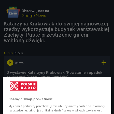
Obserwuj nas na
Google News
Katarzyna Krakowiak do swojej najnowszej
rzeźby wykorzystuje budynek warszawskiej
Zachęty. Puste przestrzenie galerii
wchłoną dźwięki.
1 plik
AUDIO


01'26
O wystawie Katarzyny Krakowiak "Powstanie i upadek
powietrza" (Kontrkultura/Czwórka)
Dbamy o Twoją prywatność
My i nasi
5
partnerzy przechowujemy lub uzyskujemy dostęp do informacji
na urządzeniu, takich jak unikalne identyfikatory w plikach cookie w celu