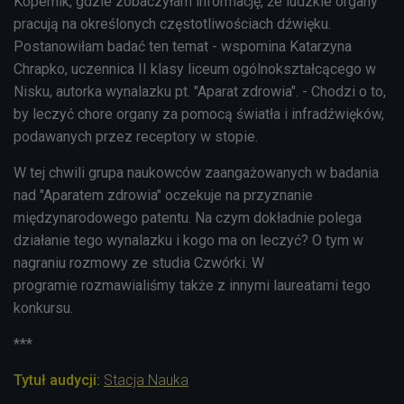
Kopernik, gdzie zobaczyłam informację, że ludzkie organy
pracują na określonych częstotliwościach dźwięku.
Postanowiłam badać ten temat - wspomina Katarzyna
Chrapko, uczennica II klasy liceum ogólnokształcącego w
Nisku, autorka wynalazku pt. "Aparat zdrowia". - Chodzi o to,
by leczyć chore organy za pomocą światła i infradźwięków,
podawanych przez receptory w stopie.
W tej chwili grupa naukowców zaangażowanych w badania
nad "Aparatem zdrowia" oczekuje na przyznanie
międzynarodowego patentu. Na czym dokładnie polega
działanie tego wynalazku i kogo ma on leczyć? O tym w
nagraniu rozmowy ze studia Czwórki. W
programie rozmawialiśmy także z innymi laureatami tego
konkursu.
***
Tytuł audycji:
Stacja Nauka