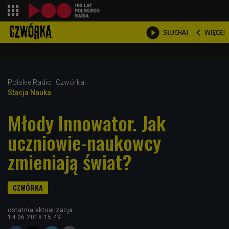
shopping_cart



WIĘCEJ
SŁUCHAJ

Polskie Radio
Czwórka
Stacja Nauka
Młody Innowator. Jak
uczniowie-naukowcy
zmieniają świat?
ostatnia aktualizacja:
14.06.2018 15:49