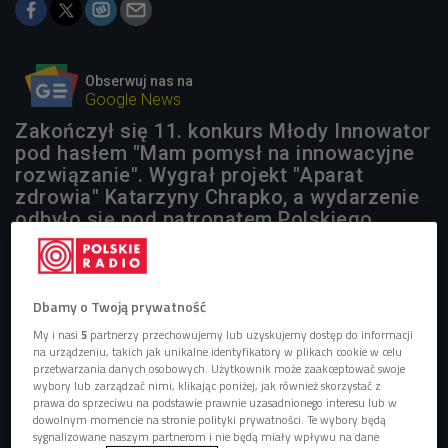
Obserwuj nas na
Google News
Zakończył się 11. konkurs Młody Innowator
pod hasłem "Mam pomysł na innowacyjne
rozwiązanie". Wygrał projekt "Aparat
zdrowia" Katarzyny Chrapko, a wydarzenie
odbyło się pod patronatem Polskiego
Radia.
1 plik
AUDIO
Dbamy o Twoją prywatność


04'08
My i nasi
5
partnerzy przechowujemy lub uzyskujemy dostęp do informacji
na urządzeniu, takich jak unikalne identyfikatory w plikach cookie w celu
O konkursie Młody Innowator opowiadają jego laureaci
przetwarzania danych osobowych. Użytkownik może zaakceptować swoje
(Stacja Nauka/Czwórka)
wybory lub zarządzać nimi, klikając poniżej, jak również skorzystać z
prawa do sprzeciwu na podstawie prawnie uzasadnionego interesu lub w
dowolnym momencie na stronie polityki prywatności. Te wybory będą
sygnalizowane naszym partnerom i nie będą miały wpływu na dane