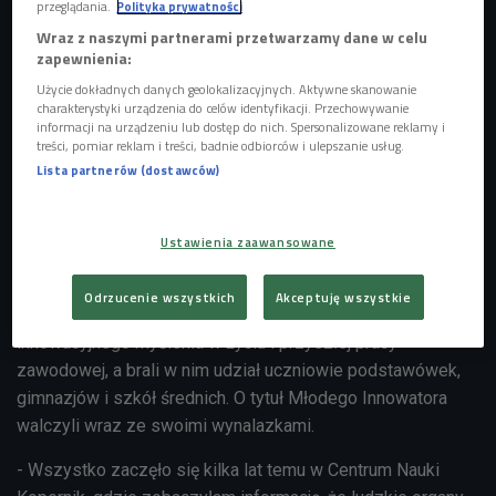
przeglądania.
Polityka prywatności
Wraz z naszymi partnerami przetwarzamy dane w celu
zapewnienia:
Użycie dokładnych danych geolokalizacyjnych. Aktywne skanowanie
charakterystyki urządzenia do celów identyfikacji. Przechowywanie
informacji na urządzeniu lub dostęp do nich. Spersonalizowane reklamy i
treści, pomiar reklam i treści, badnie odbiorców i ulepszanie usług.
Lista partnerów (dostawców)
Ustawienia zaawansowane
Zdjęcie ilustracyjne
Foto: UvGroup/shutterstock.com
Odrzucenie wszystkich
Akceptuję wszystkie
Celem konkursu jest zainspirowanie młodych Polaków do
innowacyjnego myślenia w życiu i przyszłej pracy
zawodowej, a brali w nim udział uczniowie podstawówek,
gimnazjów i szkół średnich. O tytuł Młodego Innowatora
walczyli wraz ze swoimi wynalazkami.
- Wszystko zaczęło się kilka lat temu w Centrum Nauki