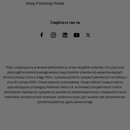
Sklep Polskiego Radia
Znajdziesz nas na
Treści, znajdujące się w serwisie polskieradio.pl, w tym wszystkie materiały i ich części oraz
poszczególne elementy samego serwisu mają charakter utworów lub wytworów objętych
ochroną Ustawy z dnia 4 lutego 1994 r. o prawie autorskim i prawach pokrewnych lub Ustawy z
dnia 30 czerwca 2000 r. Prawo własności przemysłowej. Prawa o których mowa w zdaniu
poprzedzającym przysługują Polskiemu Radiu S.A. w likwidacji lub podmiotom trzecim.
Jakiekolwiek kopiowanie, zapisywanie, powielanie, reprodukowanie oraz rozpowszechnianie
materiałów zamieszczonych w serwisie, zarówno w części, jak i w całości jest zabronione bez
uprzedniej pisemnej zgody uprawnionego.