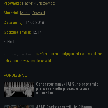
Prowadzi:
Patryk Kuniszewicz
Materiał:
Maciej Oswald
Data emisji:
14.
06.
2018
Godzina emisji:
12.17
kd/kul
czwórka
nauka
medycyna
zdrowie
wynalazek
Zobacz więcej na temat:
patryk kuniszewicz
maciej oswald
POPULARNE
Generator muzyki AI Suno przegrało
pierwszy wielki proces o prawa
autorskie
A$AP Rocky zdradził, że Rihanna