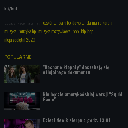
kd/kul
czwórka
sara kordowska
damian sikorski
Zobacz więcej na temat:
muzyka
muzyka hp
muzyka rozrywkowa
pop
hip-hop
nieprzeciętni 2020
POPULARNE
"Kochane kłopoty" doczekają się
oficjalnego dokumentu
Nie będzie amerykańskiej wersji "Squid
Game"
Dzieci Neo 8 sierpnia godz. 13:01