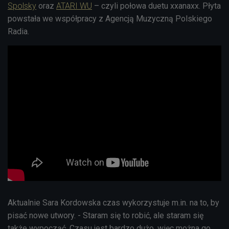
Spolsky
oraz
ATARI WU
– czyli połowa duetu xxanaxx. Płyta
powstała we współpracy z Agencją Muzyczną Polskiego
Radia.
Aktualnie Sara Kordowska czas wykorzystuje m.in. na to, by
pisać nowe utwory. - Staram się to robić, ale staram się
także wypocząć. Czasu jest bardzo dużo, więc można go