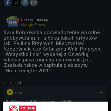
Obserwuj nas na
Google News
Sara Kordowska doświadczenie wokalne
zdobywała m.in. u boku takich artystów
jak: Paulina Przybysz, Mieczysław
Szcześniak, czy Katarzyna Wilk. Po płycie
"Wszystko i nic" wydanej z Czwórką,
właśnie pisze numery na nowy krążek.
Zasiada także w kapitule plebiscytu
"Nieprzeciętni 2020".
1 plik
AUDIO


54'12
Będzie głośno! 20 marca godz. 18:05