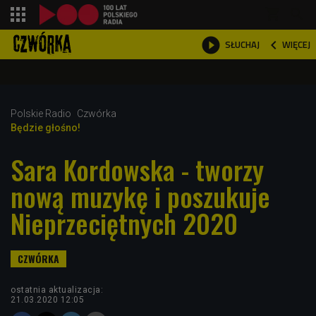
shopping_cart



WIĘCEJ
SŁUCHAJ

Polskie Radio
Czwórka
Będzie głośno!
Sara Kordowska - tworzy
nową muzykę i poszukuje
Nieprzeciętnych 2020
ostatnia aktualizacja:
21.03.2020 12:05