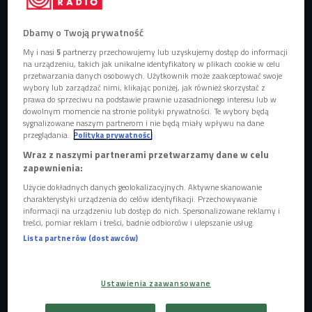
Dbamy o Twoją prywatność
My i nasi
5
partnerzy przechowujemy lub uzyskujemy dostęp do informacji
na urządzeniu, takich jak unikalne identyfikatory w plikach cookie w celu
przetwarzania danych osobowych. Użytkownik może zaakceptować swoje
wybory lub zarządzać nimi, klikając poniżej, jak również skorzystać z
prawa do sprzeciwu na podstawie prawnie uzasadnionego interesu lub w
dowolnym momencie na stronie polityki prywatności. Te wybory będą
sygnalizowane naszym partnerom i nie będą miały wpływu na dane
przeglądania.
Polityka prywatności
Wraz z naszymi partnerami przetwarzamy dane w celu
zapewnienia:
Użycie dokładnych danych geolokalizacyjnych. Aktywne skanowanie
Sara Korowska
Foto: Ania Powałowska/mat. pras.
charakterystyki urządzenia do celów identyfikacji. Przechowywanie
informacji na urządzeniu lub dostęp do nich. Spersonalizowane reklamy i
treści, pomiar reklam i treści, badnie odbiorców i ulepszanie usług.
Lista partnerów (dostawców)
Ustawienia zaawansowane