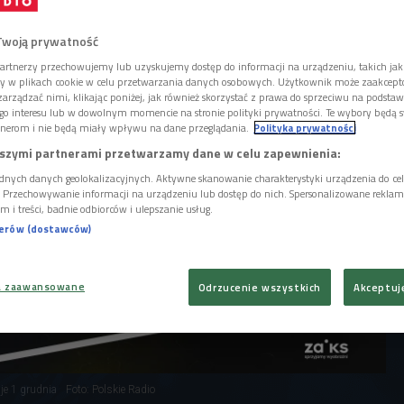
 głośno!". Formularz zgłoszeniowy czeka na
a debiutujących artystów. Na zgłoszenia
 1 lutego 2026 roku.
Twoją prywatność
artnerzy przechowujemy lub uzyskujemy dostęp do informacji na urządzeniu, takich jak
ory w plikach cookie w celu przetwarzania danych osobowych. Użytkownik może zaakcep
arządzać nimi, klikając poniżej, jak również skorzystać z prawa do sprzeciwu na podsta
go interesu lub w dowolnym momencie na stronie polityki prywatności. Te wybory będą 
nerom i nie będą miały wpływu na dane przeglądania.
Polityka prywatności
szymi partnerami przetwarzamy dane w celu zapewnienia:
dnych danych geolokalizacyjnych. Aktywne skanowanie charakterystyki urządzenia do ce
i. Przechowywanie informacji na urządzeniu lub dostęp do nich. Spersonalizowane reklamy 
m i treści, badnie odbiorców i ulepszanie usług.
nerów (dostawców)
a zaawansowane
Odrzucenie wszystkich
Akceptuj
je 1 grudnia
Foto: Polskie Radio