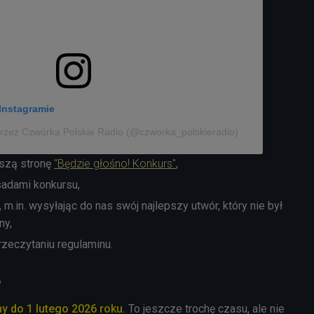
Instagramie
rzez Czwórka Polskie Radio (@czworka_polskieradio)
aszą stronę
"Będzie głośno! Konkurs"
,
sadami konkursu,
 m.in. wysyłając do nas swój najlepszy utwór, który nie był
ny,
przeczytaniu regulaminu.
o
 do 1 lutego 2026 roku.
To jeszcze trochę czasu, ale nie