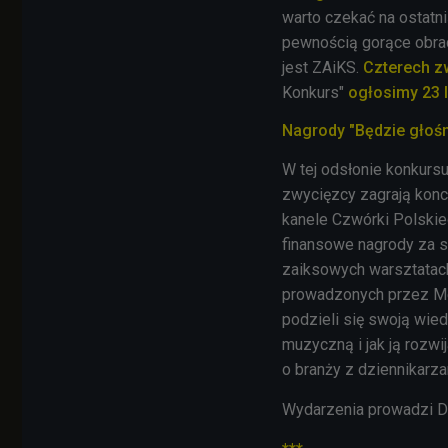
warto czekać na ostatni
pewnością gorące obrad
jest ZAiKS.
Czterech 
Konkurs"
ogłosimy 23 
Nagrody "Będzie głoś
W tej odsłonie konkurs
zwycięzcy zagrają konc
kanele Czwórki Polskie
finansowe nagrody za s
zaiksowych warsztatach
prowadzonych przez M
podzieli się swoją wie
muzyczną i jak ją rozwi
o branży z dziennikarza
Wydarzenia prowadzi D