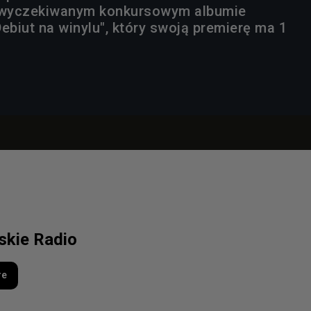
o wyczekiwanym konkursowym albumie
ebiut na winylu", który swoją premierę ma 1
lskie Radio
re