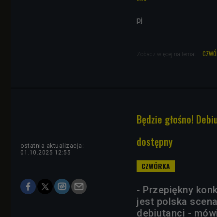
***
pj
czwó
Zobacz więcej na temat:
Będzie głośno! Debi
dostępny
ostatnia aktualizacja:
01.10.2025 12:55
- Przepiękny konk
jest polska scena
debiutanci - mów