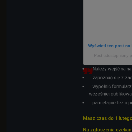
Wyświetl ten post na 
Post udostępniony p
Należy wejść na n
zapoznać się z za
wypełnić formularz,
wcześniej publikowa
pamiętajcie też o 
Masz czas do 1 luteg
Na zgłoszenia czekamy