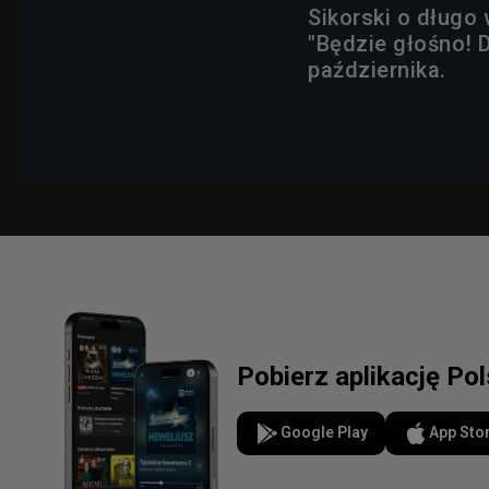
Sikorski o dług
"Będzie głośno! D
października.
Pobierz aplikację Po
Google Play
App Sto