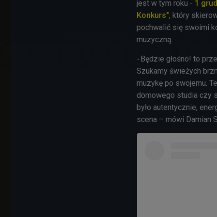
jest w tym roku -
1 gru
Konkurs"
, który skier
pochwalić się swoimi k
muzyczną.
-
Będzie głośno! to prz
Szukamy świeżych brzmi
muzykę po swojemu. Ten
domowego studia czy sz
było autentycznie, ener
scena – mówi Damian Si