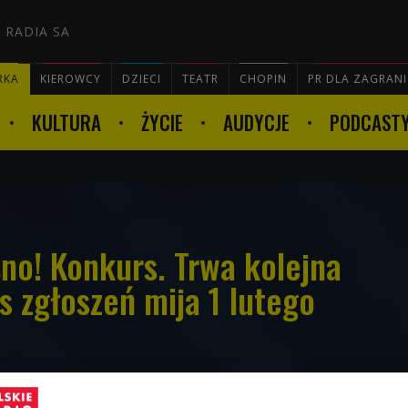
 RADIA SA
RKA
KIEROWCY
DZIECI
TEATR
CHOPIN
PR DLA ZAGRAN
KULTURA
ŻYCIE
AUDYCJE
PODCAST

no! Konkurs. Trwa kolejna
s zgłoszeń mija 1 lutego
rtowała kolejna odsłona Czwórkowego