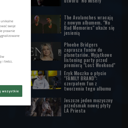
utworu "No Misery"
The Avalanches wracają
 unikalne
z nowym albumem. "No
tować swoje
Bad Memories" ukaże się
wie prawnie
jesienią
sygnalizowane
Phoebe Bridgers
zaprasza fanów do
planetariów. Wyjątkowe
lów
listening party przed
i treści,
premierą "Lost Weekend"
Eryk Moczko o płycie
"FAMILY BRAND":
czerpałem fun z
tworzenia tego albumu
ę wszystkie
Jeszcze jeden muzyczny
przedsmak nowej płyty
LA Priesta