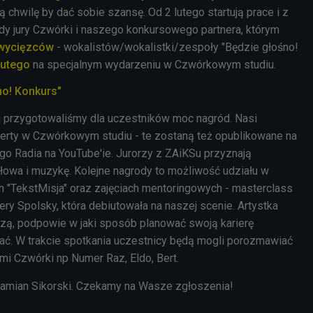
ą chwilę by dać sobie szansę. Od 2 lutego startują prace i z
y jury Czwórki i naszego konkursowego partnera, którym
zwycięzców
- wokalistów/wokalistki/zespoły "Będzie głośno!
lutego
na specjalnym wydarzeniu w Czwórkowym studiu.
no! Konkurs"
u przygotowaliśmy dla uczestników moc nagród. Nasi
erty w Czwórkowym studiu - te zostaną też opublikowane na
go Radia na YouTube'ie. Jurorzy z ZAiKSu przyznają
łowa i muzykę. Kolejne nagrody to możliwość udziału w
 "TekstMisja" oraz zajęciach mentoringowych - masterclass
ery Spolsky,
która debiutowała na naszej scenie. Artystka
dzą, podpowie w jaki sposób planować swoją karierę
jać.
W trakcie spotkania uczestnicy będą mogli porozmawiać
mi Czwórki np Numer Raz, Eldo, Bert.
amian Sikorski. Czekamy na Wasze zgłoszenia!