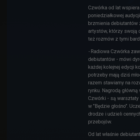
Czwórka od lat wspiera
poniedziałkowej audycj
brzmienia debiutantów
artystów, którzy swoją 
też rozmów z tymi bard
-
Radiowa Czwórka zaws
debiutantów - mówi dyr
każdej kolejnej edycji 
potrzeby mają dziś młod
razem stawiamy na rozw
rynku. Nagrodą główną 
Czwórki - są warsztaty 
w "Będzie głośno". Uc
drodze i udzieli cennyc
przebojów.
Od lat właśnie debiutan