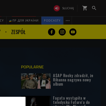
shopping_cart


SŁUCHAJ

ICY
ПР ДЛЯ УКРАЇНИ
PODCASTY
Y
ZESPÓŁ
POPULARNE
A$AP Rocky zdradził, że
Rihanna nagrywa nowy
album
Fagata wystąpiła w
teledysku Future'a do