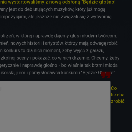
dnia wystartowaliśmy z nową odsłoną "Będzie głośno!
owany jest do debiutujących muzyków, który już mogą
ompozycjami, ale jeszcze nie związali się z wytwórnią
estrzeń, w której naprawdę dajemy głos młodym twórcom.
eń, nowych historii i artystów, którzy mają odwagę robić
 konkurs to dla nich moment, żeby wyjść z garażu,
kolnej sceny i pokazać, co w nich drzemie. Chcemy, żeby
getycznie i naprawdę głośno - bo właśnie tak brzmi młoda
korski, juror i pomysłodawca konkursu "Będzie Głośno!".
Co
trzeba
zrobić: