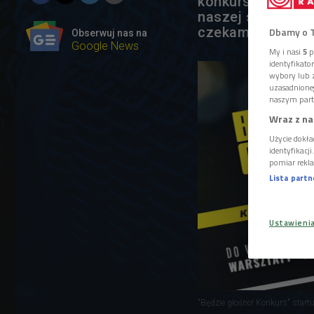
konkursu "Będzie
naszej stronie n
czekamy tylko do
Dbamy o 
Obserwuj nas na
Google News
My i nasi
5
p
identyfikat
wybory lub z
uzasadnione
naszym part
Wraz z na
Użycie dokła
identyfikacj
pomiar rekla
Lista part
Ustawieni
"Będzie głośno! Konkurs" startu