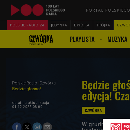
PORTAL POLSKIEGO
POLSKIE RADIO 24
JEDYNKA
DWÓJKA
TRÓJKA
CZWÓ
PLAYLISTA
MUZYKA
Będzie głoś
Polskie Radio
Czwórka
Będzie głośno!
edycja! Cza
ostatnia aktualizacja:
01.12.2025 08:00
W grudniu wysta