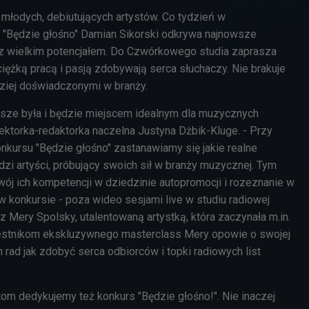
 młodych, debiutujących artystów. Co tydzień w
i "Będzie głośno" Damian Sikorski odkrywa najnowsze
 z wielkim potencjałem. Do Czwórkowego studia zaprasza
ciężką pracą i pasją zdobywają serca słuchaczy. Nie brakuje
ziej doświadczonymi w branży.
ze była i będzie miejscem idealnym dla muzycznych
ektorka-redaktorka naczelna Justyna Dżbik-Kluge. - Przy
konkursu "Będzie głośno" zastanawiamy się jakie realne
zi artyści, próbujący swoich sił w branży muzycznej. Tym
ój ich kompetencji w dziedzinie autopromocji i rozeznanie w
w konkursie - poza wideo sesjami live w studiu radiowej
z Mery Spolsky, utalentowaną artystką, która zaczynała m.in.
zestnikom ekskluzywnego masterclass Mery opowie o swojej
h rad jak zdobyć serca odbiorców i topki radiowych list
tom dedykujemy też konkurs "Będzie głośno!". Nie inaczej