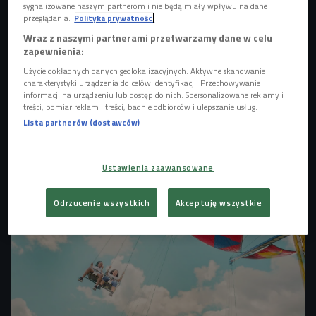
sygnalizowane naszym partnerom i nie będą miały wpływu na dane
przeglądania.
Polityka prywatności
Wraz z naszymi partnerami przetwarzamy dane w celu
zapewnienia:
Użycie dokładnych danych geolokalizacyjnych. Aktywne skanowanie
charakterystyki urządzenia do celów identyfikacji. Przechowywanie
informacji na urządzeniu lub dostęp do nich. Spersonalizowane reklamy i
treści, pomiar reklam i treści, badnie odbiorców i ulepszanie usług.
Lista partnerów (dostawców)
Michelle Pfeiffer w Alei Gwiazd - Los Angeles 2007 rok
Foto: Featureflash
Ustawienia zaawansowane
Photo Agency/Shutterstock.com
Odrzucenie wszystkich
Akceptuję wszystkie