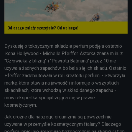
Od czego zależy szczęście? Od wolnego!
Dyskusję o toksycznym składzie perfum podjęła ostatnio
ikona Hollywood - Michelle Pfeiffer. Aktorka znana m.in. z
"Człowieka z blizną" i "Powrotu Batmana" przez 10 nie
używała żadnych zapachów, bo bała się ich składu. Ostatnio
Pfeiffer zadebiutowała w roli kreatorki perfum. - Stworzyła
markę, która stawia na jawność i informuje o wszystkich
składnikach, które wchodzą w skład danego zapachu -
mówi ekspertka specjalizująca się w prawie
kosmetycznym.
Jak groźne dla naszego organizmu są powszechnie
używane w przemyśle kosmetycznym ftalany? Dlaczego
perfum lepiej nie aplikować bezpośrednio na skórę? O tym