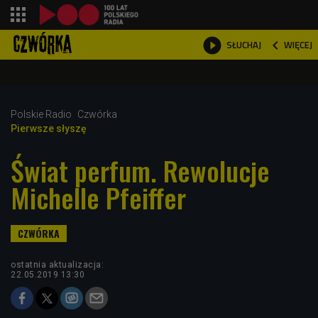
shopping_cart



WIĘCEJ
SŁUCHAJ

Polskie Radio
Czwórka
Pierwsze słyszę
Świat perfum. Rewolucje
Michelle Pfeiffer
ostatnia aktualizacja:
22.05.2019 13:30