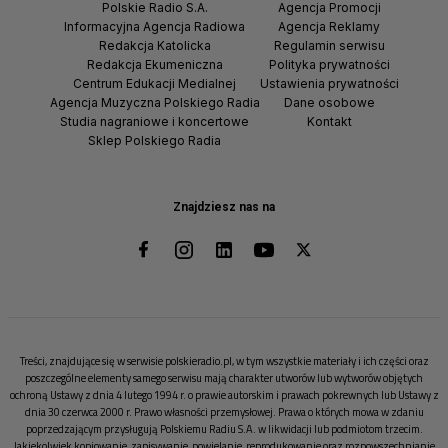
Polskie Radio S.A.
Agencja Promocji
Informacyjna Agencja Radiowa
Agencja Reklamy
Redakcja Katolicka
Regulamin serwisu
Redakcja Ekumeniczna
Polityka prywatności
Centrum Edukacji Medialnej
Ustawienia prywatności
Agencja Muzyczna Polskiego Radia
Dane osobowe
Studia nagraniowe i koncertowe
Kontakt
Sklep Polskiego Radia
Znajdziesz nas na
Treści, znajdujące się w serwisie polskieradio.pl, w tym wszystkie materiały i ich części oraz
poszczególne elementy samego serwisu mają charakter utworów lub wytworów objętych
ochroną Ustawy z dnia 4 lutego 1994 r. o prawie autorskim i prawach pokrewnych lub Ustawy z
dnia 30 czerwca 2000 r. Prawo własności przemysłowej. Prawa o których mowa w zdaniu
poprzedzającym przysługują Polskiemu Radiu S.A. w likwidacji lub podmiotom trzecim.
Jakiekolwiek kopiowanie, zapisywanie, powielanie, reprodukowanie oraz rozpowszechnianie