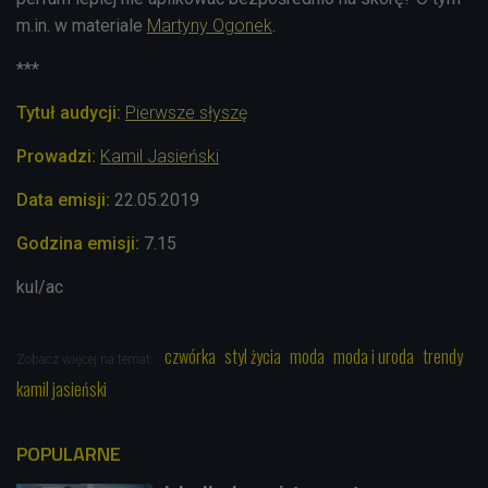
m.in. w materiale
Martyny Ogonek
.
***
Tytuł audycji:
Pierwsze słyszę
Prowadzi:
Kamil Jasieński
Data emisji:
22.05
.2019
Godzina emisji:
7.15
kul/ac
czwórka
styl życia
moda
moda i uroda
trendy
Zobacz więcej na temat:
kamil jasieński
POPULARNE