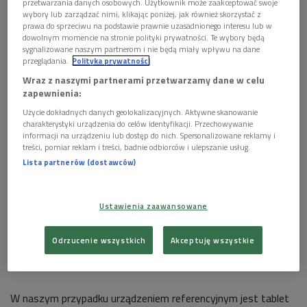
przetwarzania danych osobowych. Użytkownik może zaakceptować swoje
dotykowym interfejsem Metro. Jak to wypada w praktyce?
wybory lub zarządzać nimi, klikając poniżej, jak również skorzystać z
prawa do sprzeciwu na podstawie prawnie uzasadnionego interesu lub w
dowolnym momencie na stronie polityki prywatności. Te wybory będą
sygnalizowane naszym partnerom i nie będą miały wpływu na dane
przeglądania.
Polityka prywatności
Sprzęt ma znaczenie
Wraz z naszymi partnerami przetwarzamy dane w celu
zapewnienia:
Użycie dokładnych danych geolokalizacyjnych. Aktywne skanowanie
Dotychczas dostępne tablety firmowane zarówno przez
charakterystyki urządzenia do celów identyfikacji. Przechowywanie
informacji na urządzeniu lub dostęp do nich. Spersonalizowane reklamy i
Apple jak i innych producentów korzystających z systemu
treści, pomiar reklam i treści, badnie odbiorców i ulepszanie usług.
Android pracują w oparciu o procesory ARM. Zalety są
Lista partnerów (dostawców)
oczywiste – długi czas pracy na baterii, mała waga i
gabaryty. Gorzej wypadają w kontekście wydajności. W
Ustawienia zaawansowane
przypadku tabletów z systemem Windows 8 obok
procesorów ARM, wykorzystywane są „klasyczne” procesory
Odrzucenie wszystkich
Akceptuję wszystkie
Intela.
W naszym przypadku urządzeniem referencyjnym jest tablet