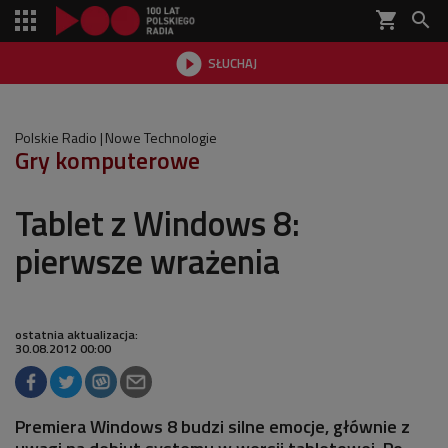
shopping_cart


SŁUCHAJ

Polskie Radio
Nowe Technologie
Gry komputerowe
Tablet z Windows 8:
pierwsze wrażenia
ostatnia aktualizacja:
30.08.2012 00:00
Premiera Windows 8 budzi silne emocje, głównie z