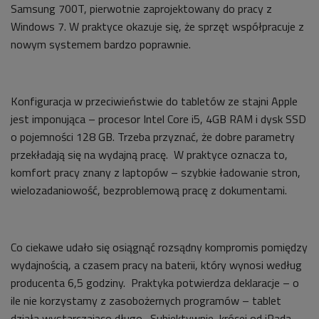
Samsung 700T, pierwotnie zaprojektowany do pracy z
Windows 7. W praktyce okazuje się, że sprzęt współpracuje z
nowym systemem bardzo poprawnie.
Konfiguracja w przeciwieństwie do tabletów ze stajni Apple
jest imponująca – procesor Intel Core i5, 4GB RAM i dysk SSD
o pojemności 128 GB. Trzeba przyznać, że dobre parametry
przekładają się na wydajną pracę. W praktyce oznacza to,
komfort pracy znany z laptopów – szybkie ładowanie stron,
wielozadaniowość, bezproblemową pracę z dokumentami.
Co ciekawe udało się osiągnąć rozsądny kompromis pomiędzy
wydajnością, a czasem pracy na baterii, który wynosi według
producenta 6,5 godziny. Praktyka potwierdza deklaracje – o
ile nie korzystamy z zasobożernych programów – tablet
działa wystarczająco długo. Subiektywnie, krócej od iPada,