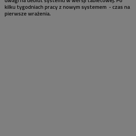
uwagi na debiut systemu w wersji tabletowej. Po
kilku tygodniach pracy z nowym systemem - czas na
pierwsze wrażenia.