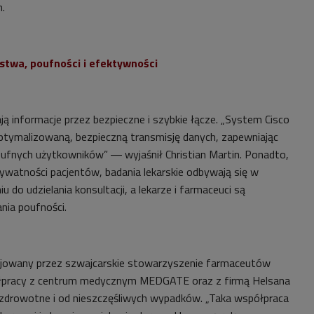
h.
twa, poufności i efektywności
ają informacje przez bezpieczne i szybkie łącze. „System Cisco
ptymalizowaną, bezpieczną transmisję danych, zapewniając
ufnych użytkowników” ― wyjaśnił Christian Martin. Ponadto,
ywatności pacjentów, badania lekarskie odbywają się w
 do udzielania konsultacji, a lekarze i farmaceuci są
nia poufności.
icjowany przez szwajcarskie stowarzyszenie farmaceutów
łpracy z centrum medycznym MEDGATE oraz z firmą Helsana
 zdrowotne i od nieszczęśliwych wypadków. „Taka współpraca