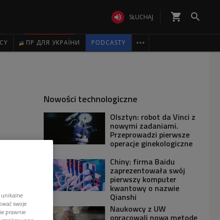
shopping_cart


SŁUCHAJ

ICY
ПР ДЛЯ УКРАЇНИ
PODCASTY
Nowości technologiczne
Olsztyn: robot da Vinci z
nowymi zadaniami.
Przeprowadzi pierwsze
operacje ginekologiczne
Chiny: firma Baidu
zaprezentowała swój
pierwszy komputer
kwantowy o nazwie
 unikalne
Qianshi
tować swoje
Naukowcy z UW
wie prawnie
opracowali nową metodę