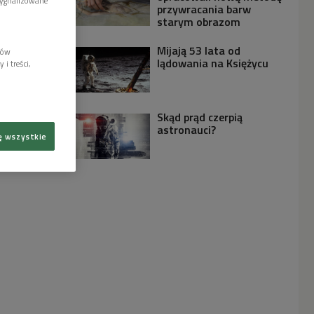
sygnalizowane
przywracania barw
starym obrazom
Mijają 53 lata od
lów
lądowania na Księżycu
i treści,
Skąd prąd czerpią
astronauci?
ę wszystkie