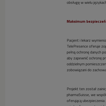
obsługę w wielu językac
Maksimum bezpieczeńs
Pacjent i lekarz wymieni
TelePresence oferuje zo
pełną ochronę danych po
aby zapewnić ochronę pr
oddzielnym pomieszczeniu
zobowiązani do zachowa
Projekt ten został zain
pharmaSuisse, we wspó
oferującą ubezpieczenia