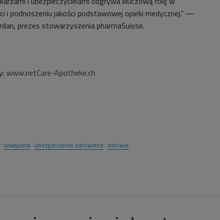
karzami i ubezpieczycielami odgrywa kluczową rolę w
i i podnoszeniu jakości podstawowej opieki medycznej.” ―
rdan, prezes stowarzyszenia pharmaSuisse.
y:
www.netCare-Apotheke.ch
szwajcaria
ubezpieczenie zdrowotne
zdrowie