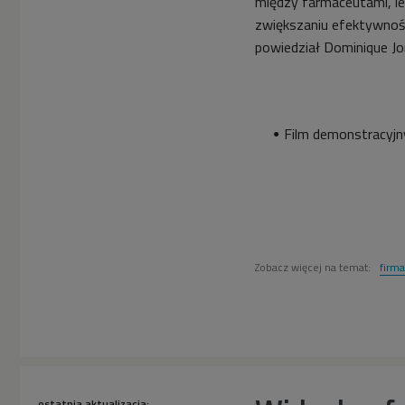
między farmaceutami, le
zwiększaniu efektywnośc
powiedział Dominique Jo
Film demonstracyjn
Zobacz więcej na temat:
firma
ostatnia aktualizacja: