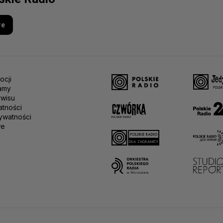
re
ocji
amy
rwisu
atności
ywatności
we