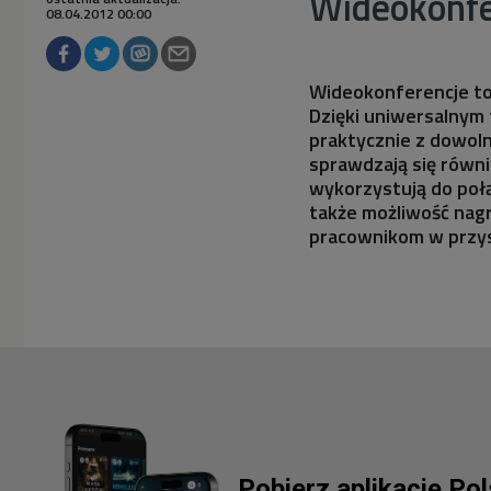
Wideokonfer
08.04.2012 00:00
Wideokonferencje to 
Dzięki uniwersalnym 
praktycznie z dowol
sprawdzają się równi
wykorzystują do połą
także możliwość nag
pracownikom w przys
Pobierz aplikację Po