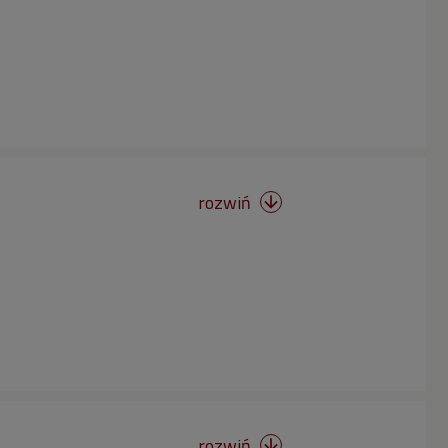
rozwiń

rozwiń
