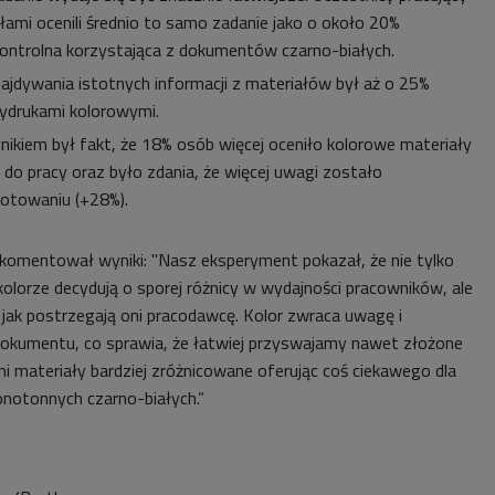
łami ocenili średnio to samo zadanie jako o około 20%
 kontrolna korzystająca z dokumentów czarno-białych.
ajdywania istotnych informacji z materiałów był aż o 25%
ydrukami kolorowymi.
ikiem był fakt, że 18% osób więcej oceniło kolorowe materiały
e do pracy oraz było zdania, że więcej uwagi zostało
gotowaniu (+28%).
omentował wyniki: "Nasz eksperyment pokazał, że nie tylko
olorze decydują o sporej różnicy w wydajności pracowników, ale
 jak postrzegają oni pracodawcę. Kolor zwraca uwagę i
dokumentu, co sprawia, że łatwiej przyswajamy nawet złożone
i materiały bardziej zróżnicowane oferując coś ciekawego dla
notonnych czarno-białych.”