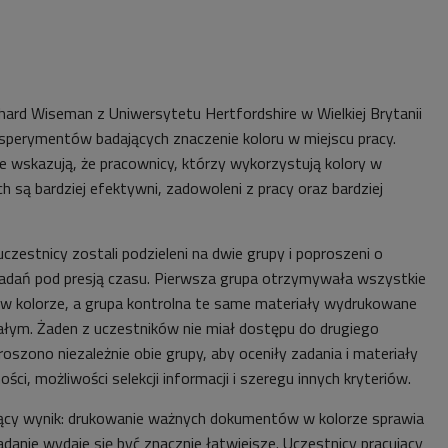
chard Wiseman z Uniwersytetu Hertfordshire w Wielkiej Brytanii
sperymentów badających znaczenie koloru w miejscu pracy.
e wskazują, że pracownicy, którzy wykorzystują kolory w
 są bardziej efektywni, zadowoleni z pracy oraz bardziej
zestnicy zostali podzieleni na dwie grupy i poproszeni o
zadań pod presją czasu. Pierwsza grupa otrzymywała wszystkie
w kolorze, a grupa kontrolna te same materiały wydrukowane
ałym. Żaden z uczestników nie miał dostępu do drugiego
szono niezależnie obie grupy, aby oceniły zadania i materiały
ci, możliwości selekcji informacji i szeregu innych kryteriów.
jący wynik: drukowanie ważnych dokumentów w kolorze sprawia
adanie wydaje się być znacznie łatwiejsze. Uczestnicy pracujący