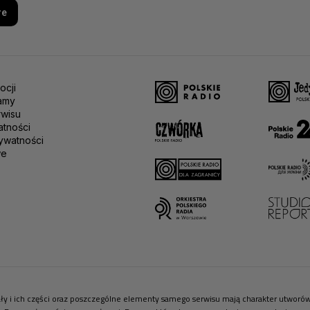
re
ocji
amy
rwisu
atności
ywatności
we
riały i ich części oraz poszczególne elementy samego serwisu mają charakter utwor