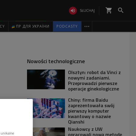
shopping_cart


SŁUCHAJ

ICY
ПР ДЛЯ УКРАЇНИ
PODCASTY
Nowości technologiczne
Olsztyn: robot da Vinci z
nowymi zadaniami.
Przeprowadzi pierwsze
operacje ginekologiczne
Chiny: firma Baidu
zaprezentowała swój
pierwszy komputer
kwantowy o nazwie
Qianshi
Naukowcy z UW
 unikalne
opracowali nową metodę