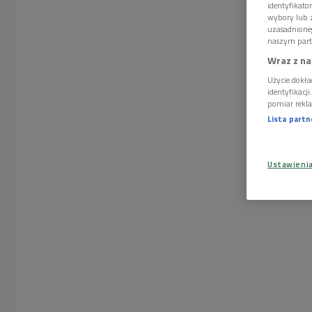
identyfikat
wybory lub z
uzasadnione
naszym part
Wraz z na
Użycie dokła
identyfikacj
pomiar rekla
Lista part
Ustawieni