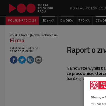
PORTAL POLSKIEGO
POLSKIE RADIO 24
JEDYNKA
DWÓJKA
TRÓJKA
CZWÓ
Polskie Radio
Nowe Technologie
Firma
Raport o z
ostatnia aktualizacja:
21.08.2013 09:36
Najnowsze wyniki ba
że pracownicy, któr
bardziej efektywni, 
Dbamy o 
My i nasi
5
p