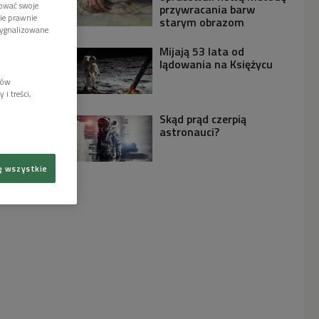
tować swoje
przywracania barw
wie prawnie
starym obrazom
sygnalizowane
Mijają 53 lata od
lądowania na Księżycu
lów
i treści,
Skąd prąd czerpią
astronauci?
ę wszystkie