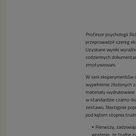
Profesor psychologii Ri
przeprowadził szereg ek
Uzyskane wyniki wyraźni
codziennych dokumentach
zmotywowani.
W serii eksperymentów uc
wypełnienie złożonych 
materiały wydrukowane 
w standardzie czarno-bi
zestawu. Następnie popro
pod kątem stopnia trudnoś
Pierwszy, zadziwia
wrażenie, że trudne z