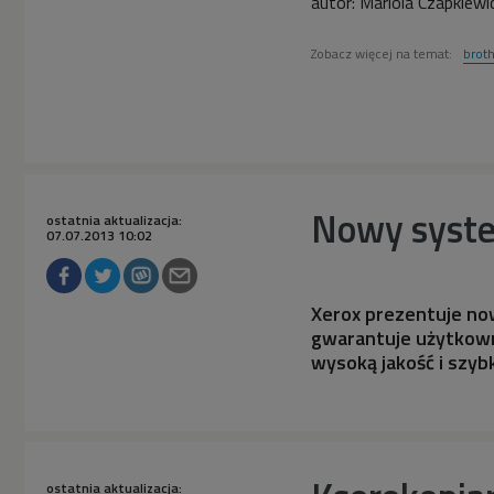
autor:
Mariola Czapkiewi
Zobacz więcej na temat:
brot
Nowy syste
ostatnia aktualizacja:
07.07.2013 10:02
Xerox prezentuje no
gwarantuje użytkowni
wysoką jakość i szyb
ostatnia aktualizacja: