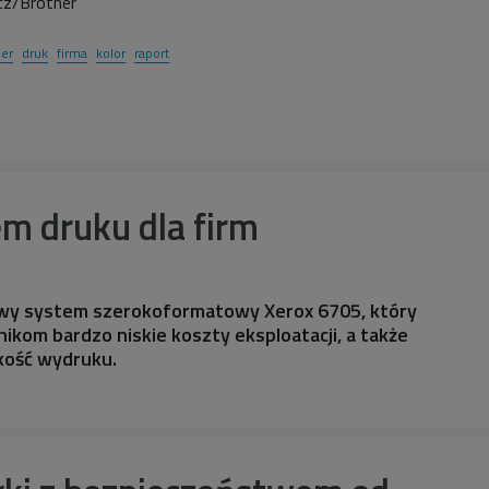
cz/Brother
her
druk
firma
kolor
raport
m druku dla firm
wy system szerokoformatowy Xerox 6705, który
kom bardzo niskie koszty eksploatacji, a także
kość wydruku.