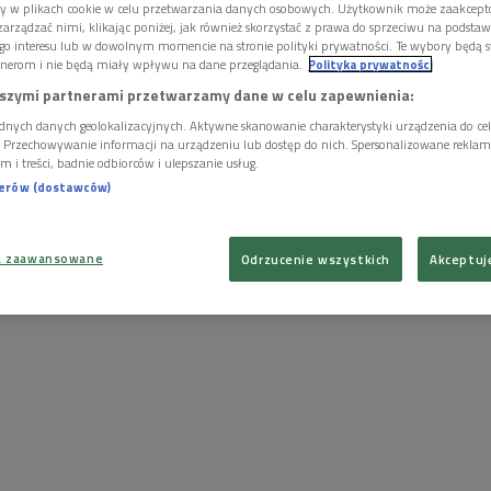
ory w plikach cookie w celu przetwarzania danych osobowych. Użytkownik może zaakcep
arządzać nimi, klikając poniżej, jak również skorzystać z prawa do sprzeciwu na podsta
go interesu lub w dowolnym momencie na stronie polityki prywatności. Te wybory będą 
nerom i nie będą miały wpływu na dane przeglądania.
Polityka prywatności
szymi partnerami przetwarzamy dane w celu zapewnienia:
dnych danych geolokalizacyjnych. Aktywne skanowanie charakterystyki urządzenia do ce
i. Przechowywanie informacji na urządzeniu lub dostęp do nich. Spersonalizowane reklamy 
m i treści, badnie odbiorców i ulepszanie usług.
nerów (dostawców)
a zaawansowane
Odrzucenie wszystkich
Akceptuj