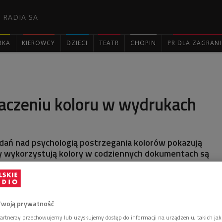
 RADIA SA
RKA
KIEROWCY
DZIECI
TEATR
CHOPIN
PR DLA ZAGRAN

naczeniu koloru w wydrukach
dań nad psychologią postrzegania kolorów pokazują
zy wykorzystują kolory w codziennych dokumentach są
zadowoleni z pracy oraz bardziej zmotywowani.
Twoją prywatność
artnerzy przechowujemy lub uzyskujemy dostęp do informacji na urządzeniu, takich jak