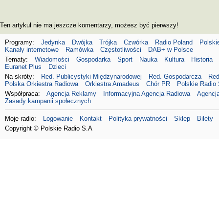
Ten artykuł nie ma jeszcze komentarzy, możesz być pierwszy!
Programy:
Jedynka
Dwójka
Trójka
Czwórka
Radio Poland
Polski
Kanały internetowe
Ramówka
Częstotliwości
DAB+ w Polsce
Tematy:
Wiadomości
Gospodarka
Sport
Nauka
Kultura
Historia
Euranet Plus
Dzieci
Na skróty:
Red. Publicystyki Międzynarodowej
Red. Gospodarcza
Red
Polska Orkiestra Radiowa
Orkiestra Amadeus
Chór PR
Polskie Radio 
Współpraca:
Agencja Reklamy
Informacyjna Agencja Radiowa
Agencja
Zasady kampanii społecznych
Moje radio:
Logowanie
Kontakt
Polityka prywatności
Sklep
Bilety
Copyright © Polskie Radio S.A