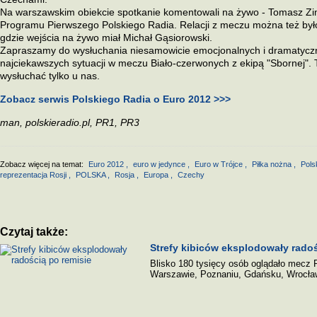
Na warszawskim obiekcie spotkanie komentowali na żywo - Tomasz Zim
Programu Pierwszego Polskiego Radia. Relacji z meczu można też było
gdzie wejścia na żywo miał Michał Gąsiorowski.
Zapraszamy do wysłuchania niesamowicie emocjonalnych i dramatyczny
najciekawszych sytuacji w meczu Biało-czerwonych z ekipą "Sbornej". 
wysłuchać tylko u nas.
Zobacz serwis Polskiego Radia o Euro 2012 >>>
man, polskieradio.pl, PR1, PR3
Zobacz więcej na temat:
Euro 2012
,
euro w jedynce
,
Euro w Trójce
,
Piłka nożna
,
Pols
reprezentacja Rosji
,
POLSKA
,
Rosja
,
Europa
,
Czechy
Czytaj także:
Strefy kibiców eksplodowały radoś
Blisko 180 tysięcy osób oglądało mecz 
Warszawie, Poznaniu, Gdańsku, Wrocław