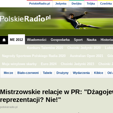
PolskieRadio.pl
Jedynka
Dwójka
Trójka
Czwórka
ME 2012
Wiadomości
Gospodarka
Sport
Nauka
Historia
Konkurs Talentów 2020
Choinki Jedynki 2020
Lubi
Nagrody Sportowe Polskiego Radia 2020
Australian Open 2021
Gór
Moje winylowe skarby
Euro 2024
Choinki Jedynki 2023
Choinki 
Mecze
Biało-czerwoni
Tabele
Drużyny
Wydarzenia
Kibice
Od 
Mistrzowskie relacje w PR: "Dżagoje
reprezentacji? Nie!"
polskieradio.pl