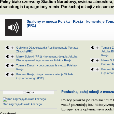
Pełny biało-czerwony Stadion Narodowy, świetna atmosfera,
dramaturgia i upragniony remis. Posłuchaj relacji z niesamo
Spalony w meczu Polska - Rosja - komentuje Tom
(PR1)
Gol Ałana Dżagojewa dla Rosji komentuje Tomasz
Tomasz Zi
Zimoch (PR1)
Jakuba Bł
Rosją
Marek Solecki (PR1) - komentarz do gola Jakuba
Błaszczykowskiego w meczu Polski z Rosją
Marek Sol
Polska - 
Tomasz Zimoch - podsumowanie meczu Polska -
Rosja
Polska - R
Gąsiorows
Polska - Rosja, druga połowa - relacja Michała
Gąsiorowskiego (PR3)
Posłuchaj całej relacji z mecz
ZDJĘCIA
Polscy piłkarze po remisie 1:1 
One zagrzeją do walki każdego!
wciąż pozostają bez historyczn
Europy, ale z optymizmem podc
Czechami.