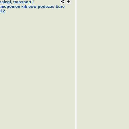
clegi, transport i
amopomoc kibiców podczas Euro
012