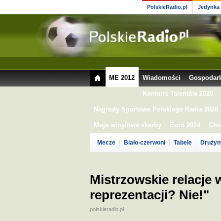
PolskieRadio.pl
Jedynka
ME 2012
Wiadomości
Gospodar
Konkurs Talentów 2020
Nagrody Sportowe Polskiego Radia 2020
Moje winylowe skarby
Euro 2024
Cho
Mecze
Biało-czerwoni
Tabele
Drużyn
Mistrzowskie relacje
reprezentacji? Nie!"
polskieradio.pl