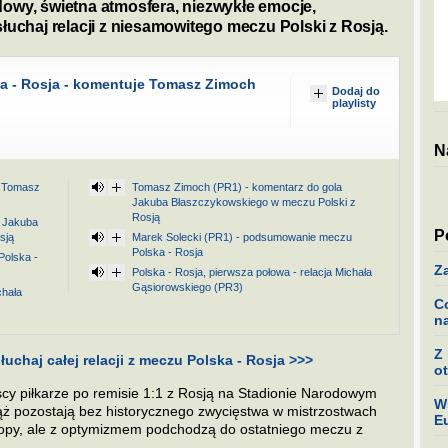
owy, świetna atmosfera, niezwykłe emocje,
łuchaj relacji z niesamowitego meczu Polski z Rosją.
a - Rosja - komentuje Tomasz Zimoch
Dodaj do
playlisty
N
e Tomasz
Tomasz Zimoch (PR1) - komentarz do gola
Jakuba Błaszczykowskiego w meczu Polski z
Rosją
a Jakuba
P
sją
Marek Solecki (PR1) - podsumowanie meczu
Polska - Rosja
olska -
Z
Polska - Rosja, pierwsza połowa - relacja Michała
Gąsiorowskiego (PR3)
chała
C
n
Z
łuchaj całej relacji z meczu Polska - Rosja >>>
ot
scy piłkarze po remisie 1:1 z Rosją na Stadionie Narodowym
W
ąż pozostają bez historycznego zwycięstwa w mistrzostwach
E
opy, ale z optymizmem podchodzą do ostatniego meczu z