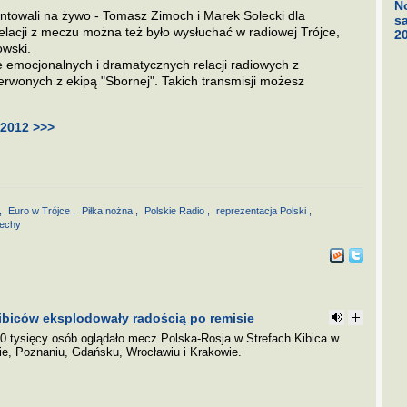
No
towali na żywo - Tomasz Zimoch i Marek Solecki dla
s
lacji z meczu można też było wysłuchać w radiowej Trójce,
2
owski.
emocjonalnych i dramatycznych relacji radiowych z
erwonych z ekipą "Sbornej". Takich transmisji możesz
 2012 >>>
,
Euro w Trójce
,
Piłka nożna
,
Polskie Radio
,
reprezentacja Polski
,
echy
kibiców eksplodowały radością po remisie
80 tysięcy osób oglądało mecz Polska-Rosja w Strefach Kibica w
e, Poznaniu, Gdańsku, Wrocławiu i Krakowie.