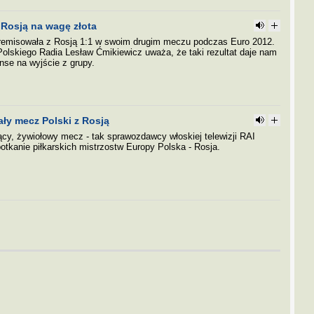
 Rosją na wagę złota
remisowała z Rosją 1:1 w swoim drugim meczu podczas Euro 2012.
Polskiego Radia Lesław Ćmikiewicz uważa, że taki rezultat daje nam
nse na wyjście z grupy.
ły mecz Polski z Rosją
ący, żywiołowy mecz - tak sprawozdawcy włoskiej telewizji RAI
potkanie piłkarskich mistrzostw Europy Polska - Rosja.