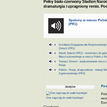
Pełny biało-czerwony Stadion Narod
dramaturgia i upragniony remis. Pos
Spalony w meczu Polsk
(PR1)
Gol Ałana Dżagojewa dla Rosji komentuj
Zimoch (PR1)
Marek Solecki (PR1) - komentarz do gol
Błaszczykowskiego w meczu Polski z Ro
Tomasz Zimoch - podsumowanie meczu P
Rosja
Polska - Rosja, druga połowa - relacja Mi
Gąsiorowskiego (PR3)
Pos
ZDJĘCIA
Pol
One zagrzeją do walki każdego!
wci
Eur
Czechami.