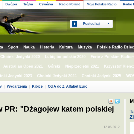
Dwójka
Trójka
Czwórka
Radio Poland
Moje Polskie Radio
Radio
Posłuchaj
ka
Sport
Nauka
Historia
Kultura
Muzyka
Polskie Radio Dzie
Choinki Jedynki 2020
Lubię bo polskie 2020
Ferie z Polskim Radie
Australian Open 2021
Górski
Nieprzeciętni 2021
Krzysztof Klenc
inki Jedynki 2023
Choinki Jedynki 2024
Choinki Jedynki 2025
WOŚ
y
Wydarzenia
Kibice
Od A do Z. Alfabet Euro
Mi
 w PR: "Dżagojew katem polskiej
T
Z
12.06.2012