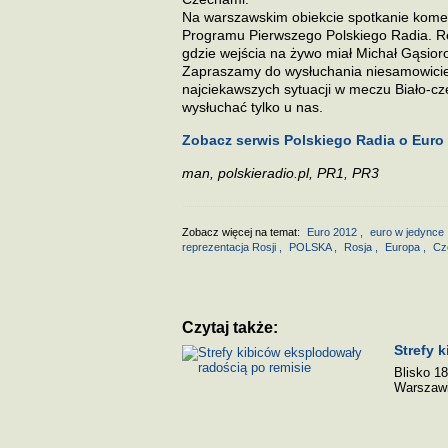
Na warszawskim obiekcie spotkanie komen
Programu Pierwszego Polskiego Radia. Re
gdzie wejścia na żywo miał Michał Gąsior
Zapraszamy do wysłuchania niesamowicie 
najciekawszych sytuacji w meczu Biało-cz
wysłuchać tylko u nas.
Zobacz serwis Polskiego Radia o Euro
man, polskieradio.pl, PR1, PR3
Zobacz więcej na temat:
Euro 2012
,
euro w jedynce
reprezentacja Rosji
,
POLSKA
,
Rosja
,
Europa
,
Cz
Czytaj także:
Strefy 
Blisko 1
Warszawi