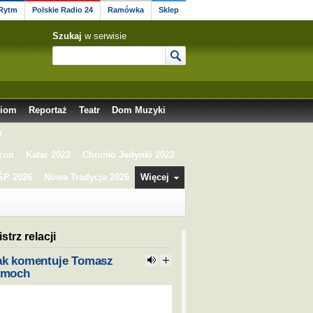
 Rytm
Polskie Radio 24
Ramówka
Sklep
Szukaj
w serwisie
ciom
Reportaż
Teatr
Dom Muzyki
m
zon
Katar 2022
Choinki Jedynki 2022
P 2026
Nowa Tradycja 2026
Więcej
strz relacji
ak komentuje Tomasz
imoch