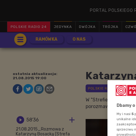
PORTAL POLSKIEGO 
POLSKIE RADIO 24
JEDYNKA
DWÓJKA
TRÓJKA
CZW
RAMÓWKA
O NAS
Katarzyn
ostatnia aktualizacja:
21.08.2015 19:00
W "Strefie Rodzica" 
Dbamy o
porozmawiamy z Kata
My i nasi
5
p


58'36
unikalne id
zaakceptowa
21.08.2015_Rozmowa z
sprzeciwu 
Katarzyną Bosacką (Strefa
prywatnośc