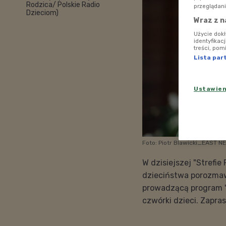
Rodzica/ Polskie Radio
przeglądani
Dzieciom)
Wraz z n
Użycie dok
identyfikac
treści, pom
Lista par
Ustawie
Foto: Piotr Blawicki_EAST N
W dzisiejszej "Strefi
dzieciństwa porozmaw
prowadzącą program "
czwórki dzieci. Zapra