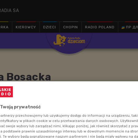
RADIA SA
ÓRKA
KIEROWCY
DZIECI
CHOPIN
RADIO POLAND
ПР ДЛ

a Bosacka
o macierzyństwie oraz wspomnieniach z dzieciństwa
 Twoją prywatność
rzyną Bosacką.
artnerzy przechowujemy lub uzyskujemy dostęp do informacji na urządzeniu, taki
entyfikatory w plikach cookie w celu przetwarzania danych osobowych. Użytkown
ć swoje wybory lub zarządzać nimi, klikając poniżej, jak również skorzystać z pr
na podstawie prawnie uzasadnionego interesu lub w dowolnym momencie na stroni
i. Te wybory będą sygnalizowane naszym partnerom i nie będą miały wpływu na d