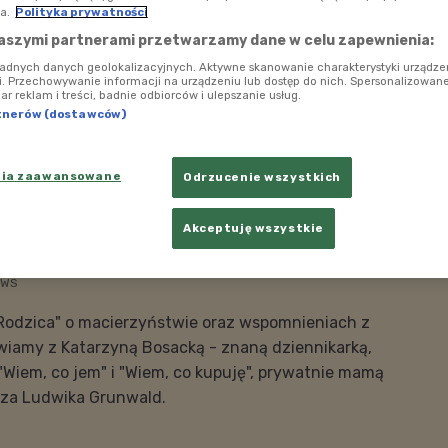
a.
Polityka prywatności
aszymi partnerami przetwarzamy dane w celu zapewnienia:
ładnych danych geolokalizacyjnych. Aktywne skanowanie charakterystyki urządze
ji. Przechowywanie informacji na urządzeniu lub dostęp do nich. Spersonalizowane
iar reklam i treści, badnie odbiorców i ulepszanie usług.
tnerów (dostawców)
nia zaawansowane
Odrzucenie wszystkich
Akceptuję wszystkie
EWS
e Rodzica" o macierzyństwie oraz wspomnieniach z
iamy z Katarzyną Bosacką - znaną dziennikarką,
Wiem, co jem" i "Wiem, co kupuję", prywatnie mamą
sza Ludwika Grunwald.