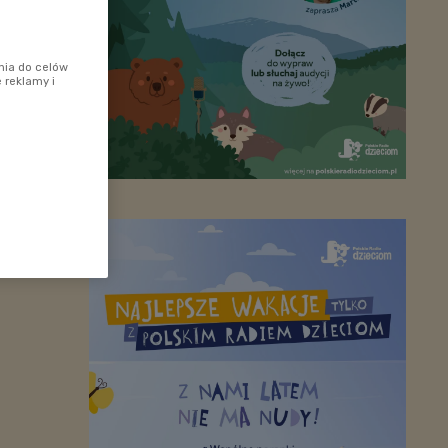
nia do celów
 reklamy i