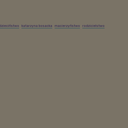
dzieciństwo
katarzyna bosacka
macierzyństwo
rodzicielstwo