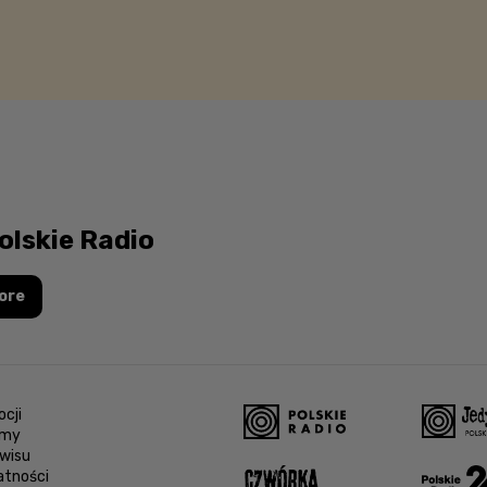
olskie Radio
ore
cji
amy
wisu
atności