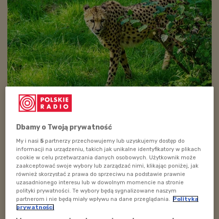
zdjęcie ilustracyjne
Foto: pixabay.com/domena publiczna
Tym razem zapraszam na spotkanie z Małgorzatą
Dbamy o Twoją prywatność
Zdziechowską. Nazywana jest polską Doktor Dolittle, bo
My i nasi
5
partnerzy przechowujemy lub uzyskujemy dostęp do
potrafi porozumiewać się z dzikimi zwierzętami jak nikt.
informacji na urządzeniu, takich jak unikalne identyfikatory w plikach
Jest wolontariuszką i jeździ po świecie, by opiekować
cookie w celu przetwarzania danych osobowych. Użytkownik może
zaakceptować swoje wybory lub zarządzać nimi, klikając poniżej, jak
się osieroconymi i chorymi zwierzętami. Z podróży
również skorzystać z prawa do sprzeciwu na podstawie prawnie
przywozi nie tylko kolejne doświadczenia i zdjęcia, ale
uzasadnionego interesu lub w dowolnym momencie na stronie
polityki prywatności. Te wybory będą sygnalizowane naszym
też całe mnóstwo dźwięków. I chętnie się nimi z nami
partnerom i nie będą miały wpływu na dane przeglądania.
Polityka
podzieli.
prywatności