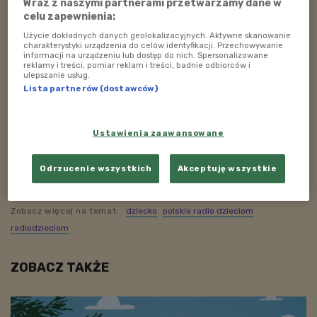
Jeśli chcecie posłuchać jak gepard mruczał jej do snu,
Wraz z naszymi partnerami przetwarzamy dane w
celu zapewnienia:
albo jak śpiewają gibońce, koniecznie słuchajcie Dźwięk
Dobry!
Użycie dokładnych danych geolokalizacyjnych. Aktywne skanowanie
charakterystyki urządzenia do celów identyfikacji. Przechowywanie
informacji na urządzeniu lub dostęp do nich. Spersonalizowane
reklamy i treści, pomiar reklam i treści, badnie odbiorców i
Posłuchajcie audycji "Dźwięk Dobry” w każdą niedzielę,
ulepszanie usług.
Lista partnerów (dostawców)
w godzinach 15:00 - 16:00, a szczególnie
w niedzielę,
26 listopada.
Ustawienia zaawansowane
Zapraszają: Agnieszka Kunikowska
i Agnieszka
Ciecierska
Odrzucenie wszystkich
Akceptuję wszystkie
Zobacz więcej na temat:
dziecko
polskie radio dzieciom
radiodzieciom
ZOBACZ TAKŻE