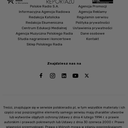
Polskie Radio S.A.
Agencja Promocji
Informacyjna Agencja Radiowa
Agencja Reklamy
Redakcja Katolicka
Regulamin serwisu
Redakcja Ekumeniczna
Polityka prywatności
Centrum Edukacji Medialnej
Ustawienia prywatności
Agencja Muzyczna Polskiego Radia
Dane osobowe
Studia nagraniowe i koncertowe
Kontakt
Sklep Polskiego Radia
Znajdziesz nas na
Treści, znajdujące się w serwisie polskieradio.pl, w tym wszystkie materiały i ich
części oraz poszczególne elementy samego serwisu mają charakter utworów
lub wytworów objętych ochroną Ustawy z dnia 4 lutego 1994 r. o prawie
autorskim i prawach pokrewnych lub Ustawy z dnia 30 czerwca 2000 r. Prawo
własności przemysłowej. Prawa o których mowa w zdaniu poprzedzającym