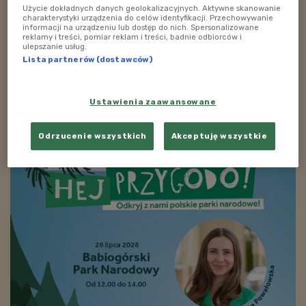
Użycie dokładnych danych geolokalizacyjnych. Aktywne skanowanie
Zobacz więcej na temat:
bezpieczeństwo dzieci
charakterystyki urządzenia do celów identyfikacji. Przechowywanie
informacji na urządzeniu lub dostęp do nich. Spersonalizowane
gospodarstwo agroturystyczne
rozrywka
sport
wakacje
reklamy i treści, pomiar reklam i treści, badnie odbiorców i
wakacje na wsi
wieś
zabawy dla dzieci
ulepszanie usług.
Lista partnerów (dostawców)
ZOBACZ TAKŻE
Ustawienia zaawansowane
Odrzucenie wszystkich
Akceptuję wszystkie