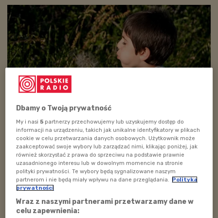
Dbamy o Twoją prywatność
My i nasi
5
partnerzy przechowujemy lub uzyskujemy dostęp do
Foto: Oneras / photo on flickr
informacji na urządzeniu, takich jak unikalne identyfikatory w plikach
cookie w celu przetwarzania danych osobowych. Użytkownik może
Na wsi nie ma czasu na nudę, to wymarzone miejsce
zaakceptować swoje wybory lub zarządzać nimi, klikając poniżej, jak
do aktywności fizycznej i eksplorowania nieznanych
również skorzystać z prawa do sprzeciwu na podstawie prawnie
uzasadnionego interesu lub w dowolnym momencie na stronie
mieszczuchom zakątków. W "Rodzinnym WF-ie"
polityki prywatności. Te wybory będą sygnalizowane naszym
podpowiemy jak aktywnie odpoczywać na łonie natury
partnerom i nie będą miały wpływu na dane przeglądania.
Polityka
prywatności
i bezpiecznie bawić się wśród urządzeń i maszyn
Wraz z naszymi partnerami przetwarzamy dane w
rolniczych. Słuchajcie uważnie.
celu zapewnienia: