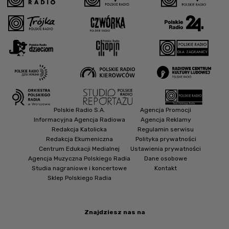
Polskie Radio S.A.
Agencja Promocji
Informacyjna Agencja Radiowa
Agencja Reklamy
Redakcja Katolicka
Regulamin serwisu
Redakcja Ekumeniczna
Polityka prywatności
Centrum Edukacji Medialnej
Ustawienia prywatności
Agencja Muzyczna Polskiego Radia
Dane osobowe
Studia nagraniowe i koncertowe
Kontakt
Sklep Polskiego Radia
Znajdziesz nas na