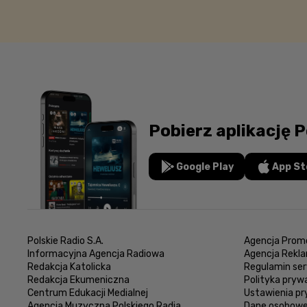
Pobierz aplikację P
Google Play
App St
Polskie Radio S.A.
Agencja Promo
Informacyjna Agencja Radiowa
Agencja Rekl
Redakcja Katolicka
Regulamin ser
Redakcja Ekumeniczna
Polityka pryw
Centrum Edukacji Medialnej
Ustawienia p
Agencja Muzyczna Polskiego Radia
Dane osobow