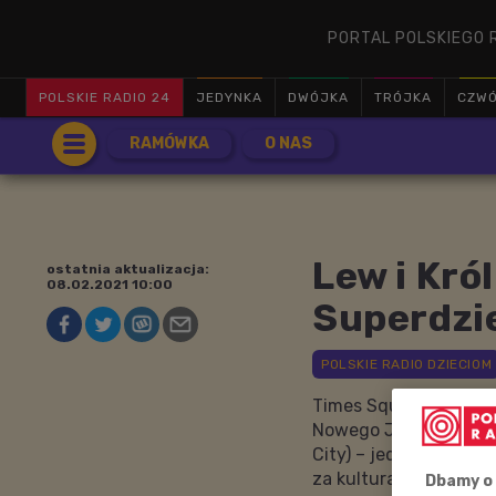
PORTAL POLSKIEGO 
POLSKIE RADIO 24
JEDYNKA
DWÓJKA
TRÓJKA
CZW
RAMÓWKA
O NAS
Lew i Król
ostatnia aktualizacja:
08.02.2021 10:00
Superdzi
Times Square, Central
Nowego Jorku? Nowy J
City) – jednej z najl
za kulturalną stolicę
Dbamy o