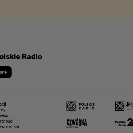
olskie Radio
ore
cji
amy
wisu
atności
rywatności
e