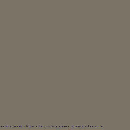
podwieczorek z filipem i leopoldem
dzieci
stany zjednoczone