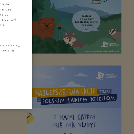
ch jak
ik może
awa do
e polityki
ane
nia do celów
 reklamy i