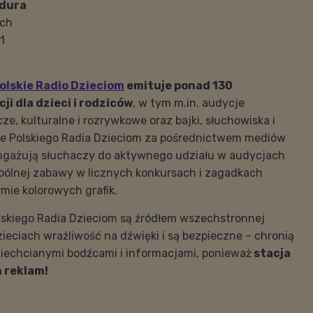
dura
ech
1
olskie Radio Dzieciom
emituje ponad 130
i dla dzieci i rodziców
, w tym m.in. audycje
ze, kulturalne i rozrywkowe oraz bajki, słuchowiska i
ze Polskiego Radia Dzieciom za pośrednictwem mediów
ngażują słuchaczy do aktywnego udziału w audycjach
pólnej zabawy w licznych konkursach i zagadkach
mie kolorowych grafik.
lskiego Radia Dzieciom są źródłem wszechstronnej
zieciach wrażliwość na dźwięki i są bezpieczne – chronią
iechcianymi bodźcami i informacjami, ponieważ
stacja
 reklam!