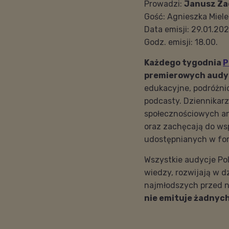
Prowadzi:
Janusz Za
Gość:
Agnieszka Miel
Data emisji: 29.01.202
Godz. emisji: 18.00.
Każdego tygodnia
P
premierowych audycj
edukacyjne, podróżnic
podcasty. Dziennikar
społecznościowych a
oraz zachęcają do ws
udostępnianych w for
Wszystkie audycje Po
wiedzy, rozwijają w d
najmłodszych przed n
nie emituje żadnych