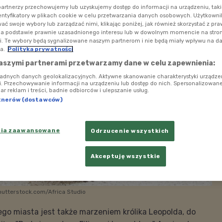
ch współcześnie miast.
artnerzy przechowujemy lub uzyskujemy dostęp do informacji na urządzeniu, taki
entyfikatory w plikach cookie w celu przetwarzania danych osobowych. Użytkown
ć swoje wybory lub zarządzać nimi, klikając poniżej, jak również skorzystać z pr
na podstawie prawnie uzasadnionego interesu lub w dowolnym momencie na stroni
i. Te wybory będą sygnalizowane naszym partnerom i nie będą miały wpływu na d
a.
Polityka prywatności
aszymi partnerami przetwarzamy dane w celu zapewnienia:
ładnych danych geolokalizacyjnych. Aktywne skanowanie charakterystyki urządze
ji. Przechowywanie informacji na urządzeniu lub dostęp do nich. Spersonalizowane
iar reklam i treści, badnie odbiorców i ulepszanie usług.
tnerów (dostawców)
nia zaawansowane
Odrzucenie wszystkich
Akceptuję wszystkie
hutterstock.com/Africa Studio
go miasta jest także marzeniem królika Leopolda, do