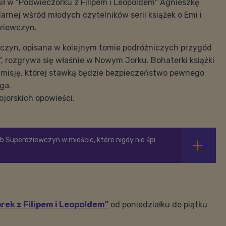
ł w "Podwieczorku z Filipem i Leopoldem" Agnieszkę
larnej wśród młodych czytelników serii książek o Emi i
ziewczyn.
zyn, opisana w kolejnym tomie podróżniczych przygód
a", rozgrywa się właśnie w Nowym Jorku. Bohaterki książki
ą misję, której stawką będzie bezpieczeństwo pewnego
ga.
jorskich opowieści.
ub Superdziewczyn w mieście, które nigdy nie śpi
ek z Filipem i Leopoldem"
od poniedziałku do piątku