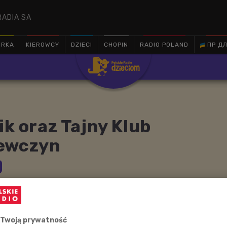
RADIA SA
ÓRKA
KIEROWCY
DZIECI
CHOPIN
RADIO POLAND
ПР ДЛ

ik oraz Tajny Klub
ewczyn
 Park, Broadway, Piąta Aleja… kto nie chciałby odwiedzić
ork (ang. City of New York, również New York, New York
udniejszych aglomeracji na świecie, powszechnie uważany
 świata, najbardziej zróżnicowanym językowo ze
 Twoją prywatność