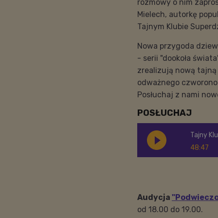
rozmowy o nim zaprosi
Mielech, autorkę popu
Tajnym Klubie Superd
Nowa przygoda dziewc
- serii "dookoła świat
zrealizują nową tajn
odważnego czworono
Posłuchaj z nami nowo
POSŁUCHAJ
Tajny Kl
48:47
Audycja
"Podwieczor
od 18.00 do 19.00.