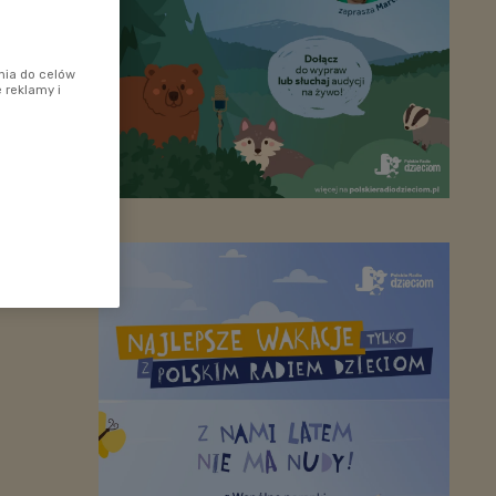
nia do celów
 reklamy i