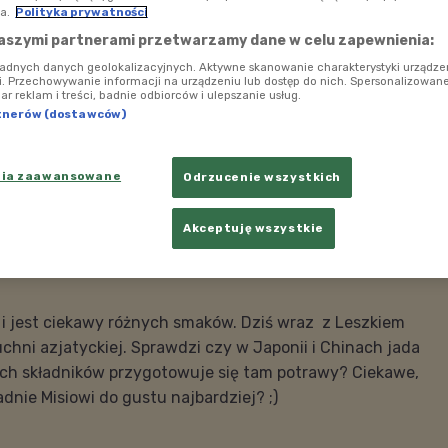
a.
Polityka prywatności
aszymi partnerami przetwarzamy dane w celu zapewnienia:
ładnych danych geolokalizacyjnych. Aktywne skanowanie charakterystyki urządze
ji. Przechowywanie informacji na urządzeniu lub dostęp do nich. Spersonalizowane
iar reklam i treści, badnie odbiorców i ulepszanie usług.
tnerów (dostawców)
nia zaawansowane
Odrzucenie wszystkich
Akceptuję wszystkie
 i jest ciekawy różnych smaków. Dziś wraz z Leszkiem
uchni azjatyckiej. Sprawdzi czy w Japonii i Chinach jada
kich składników przygotowuje się tam potrawy? Ciekawe,
dnie Misiowi do gustu najbardziej? ;)