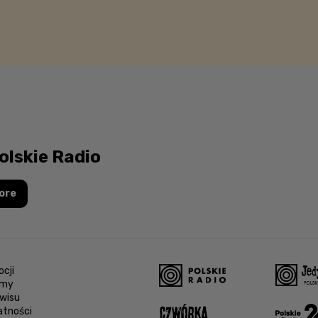
olskie Radio
ore
cji
amy
wisu
atności