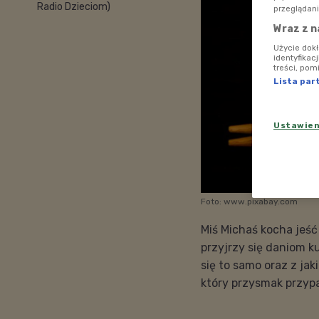
Radio Dzieciom)
przeglądani
Wraz z n
Użycie dok
identyfikac
treści, pom
Lista par
Ustawie
Foto: www.pixabay.com
Miś Michaś kocha jeść
przyjrzy się daniom k
się to samo oraz z ja
który przysmak przypa