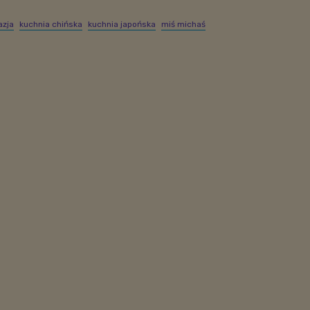
azja
kuchnia chińska
kuchnia japońska
miś michaś