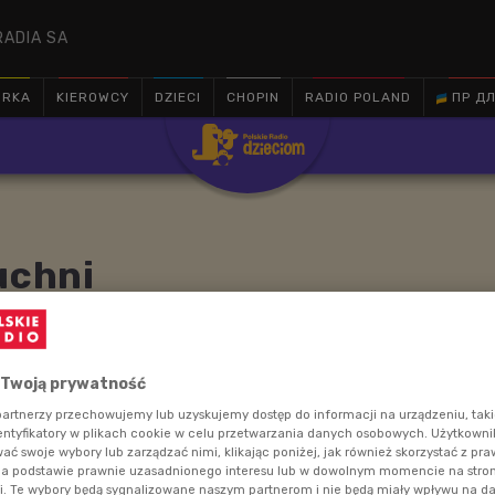
RADIA SA
ÓRKA
KIEROWCY
DZIECI
CHOPIN
RADIO POLAND
ПР ДЛ

uchni
 i jest ciekawy różnych smaków. Dziś wraz z Leszkiem
 Twoją prywatność
chni azjatyckiej.
artnerzy przechowujemy lub uzyskujemy dostęp do informacji na urządzeniu, taki
entyfikatory w plikach cookie w celu przetwarzania danych osobowych. Użytkown
ć swoje wybory lub zarządzać nimi, klikając poniżej, jak również skorzystać z pr
na podstawie prawnie uzasadnionego interesu lub w dowolnym momencie na stroni
i. Te wybory będą sygnalizowane naszym partnerom i nie będą miały wpływu na d