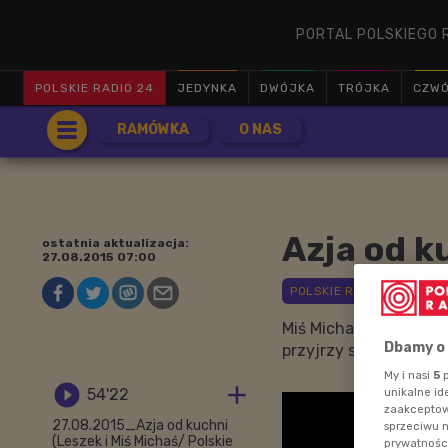
PORTAL POLSKIEGO 
POLSKIE RADIO 24
JEDYNKA
DWÓJKA
TRÓJKA
CZW
RAMÓWKA
O NAS
Azja od k
ostatnia aktualizacja:
27.08.2015 07:00
Miś Michaś kocha jeść
Dbamy o
przyjrzy się daniom ku
My i nasi
5
p


54'22
unikalne id
zaakceptowa
27.08.2015_Azja od kuchni
sprzeciwu 
(Leszek i Miś Michaś/ Polskie
prywatnośc