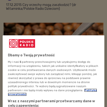
17.12.2015 Czy orzechy mogą zaszkodzić? (dr
Witaminka/Polskie Radio Dzieciom)
Dbamy o Twoją prywatność
My i nasi
5
partnerzy przechowujemy lub uzyskujemy dostęp do
informacji na urządzeniu, takich jak unikalne identyfikatory w plikach
cookie w celu przetwarzania danych osobowych. Użytkownik może
zaakceptować swoje wybory lub zarządzać nimi, klikając poniżej, jak
również skorzystać z prawa do sprzeciwu na podstawie prawnie
Foto: pixabay.com/domena publiczna
uzasadnionego interesu lub w dowolnym momencie na stronie
polityki prywatności. Te wybory będą sygnalizowane naszym
Przyczyną ich kłopotów może być alergia. Niezwykle
partnerom i nie będą miały wpływu na dane przeglądania.
Polityka
prywatności
niebezpieczna może być też znajdująca się na
Wraz z naszymi partnerami przetwarzamy dane w
orzechach pleśń. Pod żadnym pozorem nie wolno więc
celu zapewnienia: