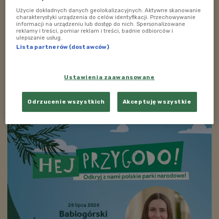
jeść tych, które są spleśniałe.
Użycie dokładnych danych geolokalizacyjnych. Aktywne skanowanie
charakterystyki urządzenia do celów identyfikacji. Przechowywanie
Piosenka tygodnia:
"Taniec orzeszkowy" z płyty "dr
informacji na urządzeniu lub dostęp do nich. Spersonalizowane
reklamy i treści, pomiar reklam i treści, badnie odbiorców i
Witaminka" zespołu Oreganki.
ulepszanie usług.
Lista partnerów (dostawców)
Zobacz więcej na temat:
dr witaminka
orzechy
zdrowe odżywianie
zdrowie
Ustawienia zaawansowane
ZOBACZ TAKŻE
Odrzucenie wszystkich
Akceptuję wszystkie