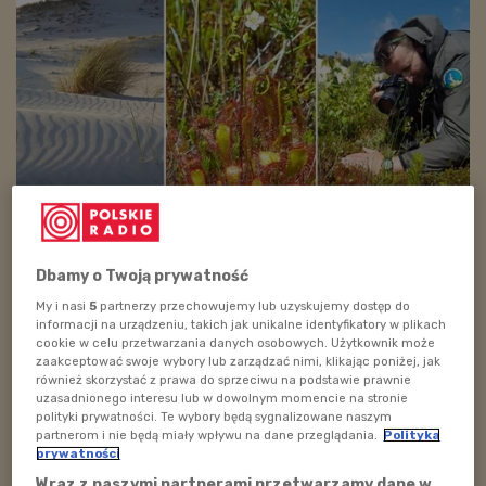
SDK 90
Foto: Krystian Tyrański
Dbamy o Twoją prywatność
Czas wyprawę do Słowińskiego Parku Narodowego by
My i nasi
5
partnerzy przechowujemy lub uzyskujemy dostęp do
informacji na urządzeniu, takich jak unikalne identyfikatory w plikach
wytropić morskiego ssaka – fokę szarą. Bohaterów
cookie w celu przetwarzania danych osobowych. Użytkownik może
otoczy niesamowity świat wędrujących wydm i
zaakceptować swoje wybory lub zarządzać nimi, klikając poniżej, jak
również skorzystać z prawa do sprzeciwu na podstawie prawnie
głazowiska spoczywającego na dnie morza. Podczas
uzasadnionego interesu lub w dowolnym momencie na stronie
pracy w terenie uda się wypatrzeć pracownika parku
polityki prywatności. Te wybory będą sygnalizowane naszym
partnerom i nie będą miały wpływu na dane przeglądania.
Polityka
obserwującego niezwykłe, drapieżne rośliny. Jakie?
prywatności
Posłuchajcie. Na Telefoniczną Dziką Linię zadzwoni do
Wraz z naszymi partnerami przetwarzamy dane w