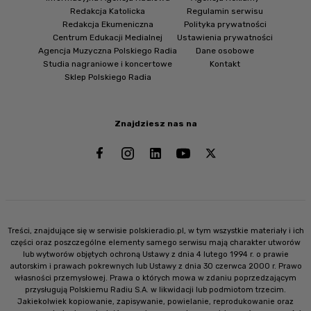
Redakcja Katolicka
Regulamin serwisu
Redakcja Ekumeniczna
Polityka prywatności
Centrum Edukacji Medialnej
Ustawienia prywatności
Agencja Muzyczna Polskiego Radia
Dane osobowe
Studia nagraniowe i koncertowe
Kontakt
Sklep Polskiego Radia
Znajdziesz nas na
Treści, znajdujące się w serwisie polskieradio.pl, w tym wszystkie materiały i ich
części oraz poszczególne elementy samego serwisu mają charakter utworów
lub wytworów objętych ochroną Ustawy z dnia 4 lutego 1994 r. o prawie
autorskim i prawach pokrewnych lub Ustawy z dnia 30 czerwca 2000 r. Prawo
własności przemysłowej. Prawa o których mowa w zdaniu poprzedzającym
przysługują Polskiemu Radiu S.A. w likwidacji lub podmiotom trzecim.
Jakiekolwiek kopiowanie, zapisywanie, powielanie, reprodukowanie oraz