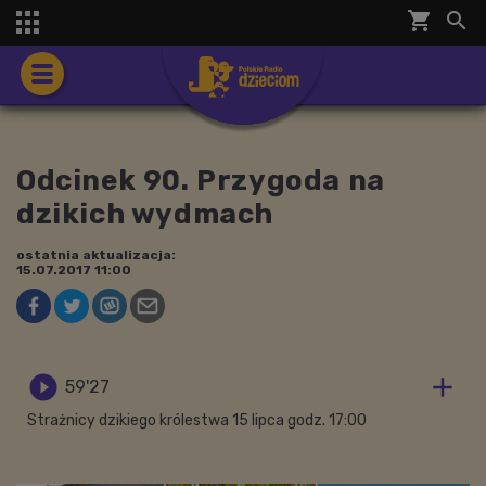
shopping_cart


Odcinek 90. Przygoda na
dzikich wydmach
ostatnia aktualizacja:
15.07.2017 11:00


59'27
Strażnicy dzikiego królestwa 15 lipca godz. 17:00