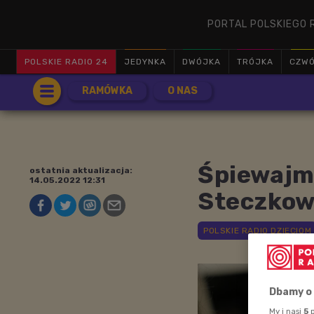
PORTAL POLSKIEGO 
POLSKIE RADIO 24
JEDYNKA
DWÓJKA
TRÓJKA
CZW
RAMÓWKA
O NAS
Śpiewajm
ostatnia aktualizacja:
14.05.2022 12:31
Steczkows
Dbamy o
My i nasi
5
p