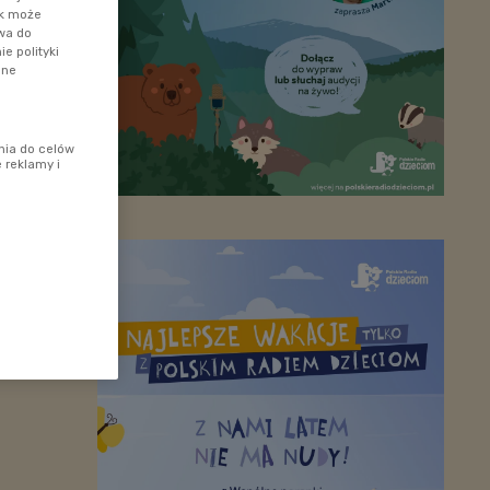
ik może
awa do
e polityki
ane
nia do celów
 reklamy i