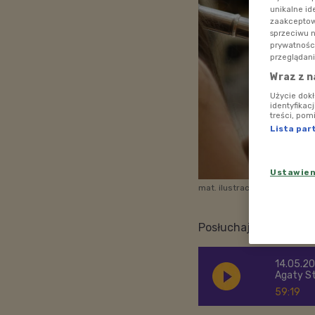
unikalne id
zaakceptowa
sprzeciwu 
prywatnośc
przeglądani
Wraz z n
Użycie dok
identyfikac
treści, pom
Lista par
Ustawie
mat. ilustracyjne
Foto: pix
Posłuchaj
14.05.20
Agaty St
59:19