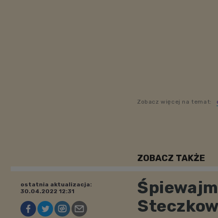
Zobacz więcej na temat:
ZOBACZ TAKŻE
Śpiewajm
ostatnia aktualizacja:
30.04.2022 12:31
Steczkows