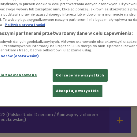
entyfikatory w plikach cookie w celu przetwarzania danych osobowych. Użytkown
ć swoje wybory lub zarządzać nimi, klikając poniżej, jak również skorzystać z pr
na podstawie prawnie uzasadnionego interesu lub w dowolnym momencie na stroni
i. Te wybory będą sygnalizowane naszym partnerom i nie będą miały wpływu na d
a.
Polityka prywatności
aszymi partnerami przetwarzamy dane w celu zapewnienia:
ładnych danych geolokalizacyjnych. Aktywne skanowanie charakterystyki urządze
ji. Przechowywanie informacji na urządzeniu lub dostęp do nich. Spersonalizowane
iar reklam i treści, badnie odbiorców i ulepszanie usług.
tnerów (dostawców)
nia zaawansowane
Odrzucenie wszystkich
abay.com
Akceptuję wszystkie
22 (Polskie Radio Dzieciom / Śpiewajmy z chórem
eczkowskiej)