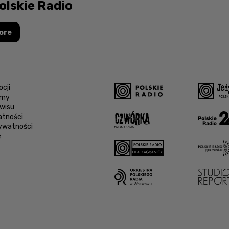
olskie Radio
ore
cji
amy
wisu
atności
rywatności
e