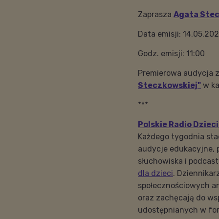
Zaprasza
Agata Ste
Data emisji: 14.05.20
Godz. emisji: 11:00
Premierowa audycja
z
Steczkowskiej"
w k
***
Polskie Radio Dziec
Każdego tygodnia sta
audycje edukacyjne, p
słuchowiska i podcas
dla dzieci
. Dziennika
społecznościowych a
oraz zachęcają do ws
udostępnianych w for