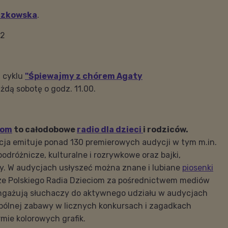
czkowska
.
22
 cyklu
"Śpiewajmy z chórem Agaty
ażdą sobotę o
godz. 11.00.
iom
to całodobowe
radio dla dzieci
i rodziców.
cja emituje ponad 130 premierowych audycji w tym m.in.
odróżnicze, kulturalne i rozrywkowe oraz bajki,
ty. W audycjach usłyszeć można znane i lubiane
piosenki
rze Polskiego Radia Dzieciom za pośrednictwem mediów
ngażują słuchaczy do aktywnego udziału w audycjach
pólnej zabawy w licznych konkursach i zagadkach
mie kolorowych grafik.