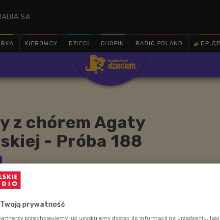
RADIA SA
ÓRKA
KIEROWCY
DZIECI
CHOPIN
RADIO POLAND
ПР ДЛ

y z chórem Agaty
kiej - Próba 188
 Twoją prywatność
artnerzy przechowujemy lub uzyskujemy dostęp do informacji na urządzeniu, taki