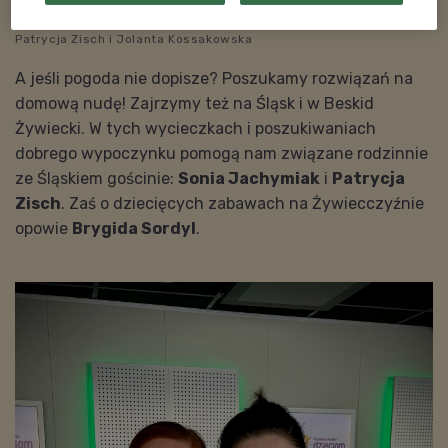
Patrycja Zisch i Jolanta Kossakowska
A jeśli pogoda nie dopisze? Poszukamy rozwiązań na
domową nudę! Zajrzymy też na Śląsk i w Beskid
Żywiecki. W tych wycieczkach i poszukiwaniach
dobrego wypoczynku pomogą nam związane rodzinnie
ze Śląskiem gościnie:
Sonia Jachymiak
i
Patrycja
Zisch
. Zaś o dziecięcych zabawach na Żywiecczyźnie
opowie
Brygida Sordyl
.