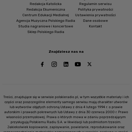
Redakcja Katolicka
Regulamin serwisu
Redakcja Ekumeniczna
Polityka prywatności
Centrum Edukacji Medialnej
Ustawienia prywatności
Agencja Muzyczna Polskiego Radia
Dane osobowe
Studia nagraniowe i koncertowe
Kontakt
Sklep Polskiego Radia
Znajdziesz nas na
Treści, znajdujące się w serwisie polskieradio.pl, w tym wszystkie materiały i ich
części oraz poszczególne elementy samego serwisu mają charakter utworów
lub wytworów objętych ochroną Ustawy z dnia 4 lutego 1994 r. o prawie
autorskim i prawach pokrewnych lub Ustawy z dnia 30 czerwca 2000 r. Prawo
własności przemysłowej. Prawa o których mowa w zdaniu poprzedzającym
przysługują Polskiemu Radiu S.A. w likwidacji lub podmiotom trzecim.
Jakiekolwiek kopiowanie, zapisywanie, powielanie, reprodukowanie oraz