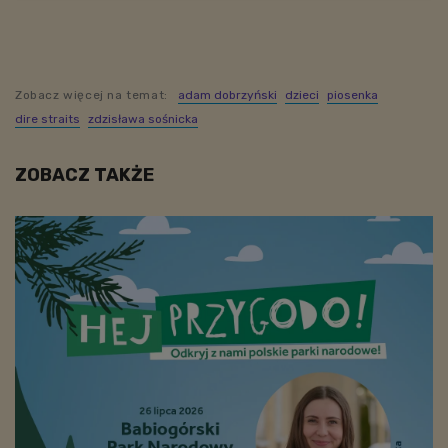
Zobacz więcej na temat:
adam dobrzyński
dzieci
piosenka
dire straits
zdzisława sośnicka
ZOBACZ TAKŻE