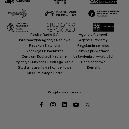
Polskie Radio S.A.
Agencja Promocji
Informacyjna Agencja Radiowa
Agencja Reklamy
Redakcja Katolicka
Regulamin serwisu
Redakcja Ekumeniczna
Polityka prywatności
Centrum Edukacji Medialnej
Ustawienia prywatności
Agencja Muzyczna Polskiego Radia
Dane osobowe
Studia nagraniowe i koncertowe
Kontakt
Sklep Polskiego Radia
Znajdziesz nas na