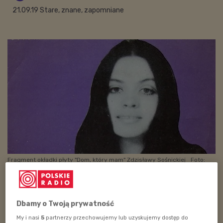
21.09.19 Stare, znane, zapomniane
Fragment okładki płyty "Dom, który mam" Zdzisławy Sośnickiej
Foto:
Polskie Radio
W "Pół Pięknej Płyty" pojawił się "Country Album" z
dyskografii Krzysztofa Krawczyka (1987) oraz
Dbamy o Twoją prywatność
debiutancki LP Zdzisławy Sośnickiej "Dom, który mam"
My i nasi
5
partnerzy przechowujemy lub uzyskujemy dostęp do