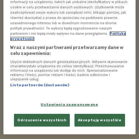
(1971).
informacji na urządzeniu, takich jak unikalne identyfikatory w plikach
cookie w celu przetwarzania danych osobowych. Użytkownik może
Ponadto przypomnieliśmy sobie najważniejsze single
zaakceptować swoje wybory lub zarządzać nimi, klikając poniżej, jak
również skorzystać z prawa do sprzeciwu na podstawie prawnie
wydane w Polsce w 1981 roku.
uzasadnionego interesu lub w dowolnym momencie na stronie
polityki prywatności. Te wybory będą sygnalizowane naszym
Audycję prowadzi
Adam Dobrzyński
.
partnerom i nie będą miały wpływu na dane przeglądania.
Polityka
prywatności
Data emisji: 21.09.2019
Wraz z naszymi partnerami przetwarzamy dane w
celu zapewnienia:
Premierowa audycja w każdą sobotę o godz.
Użycie dokładnych danych geolokalizacyjnych. Aktywne skanowanie
22.00.
charakterystyki urządzenia do celów identyfikacji. Przechowywanie
informacji na urządzeniu lub dostęp do nich. Spersonalizowane
reklamy i treści, pomiar reklam i treści, badnie odbiorców i
ulepszanie usług.
Lista partnerów (dostawców)
Ustawienia zaawansowane
Odrzucenie wszystkich
Akceptuję wszystkie