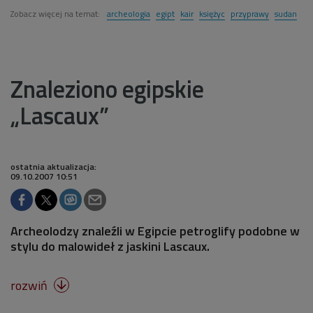
Zobacz więcej na temat:
archeologia
egipt
kair
księżyc
przyprawy
sudan
Znaleziono egipskie
„Lascaux”
ostatnia aktualizacja:
09.10.2007 10:51
Archeolodzy znaleźli w Egipcie petroglify podobne w
stylu do malowideł z jaskini Lascaux.
rozwiń
