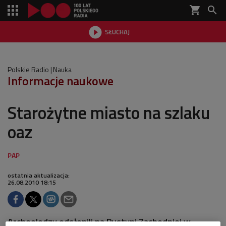
shopping_cart


SŁUCHAJ

Polskie Radio
Nauka
Informacje naukowe
Starożytne miasto na szlaku
oaz
ostatnia aktualizacja:
26.08.2010 18:15
Archeolodzy odsłonili na Pustyni Zachodniej w