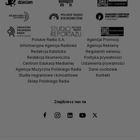
Polskie Radio S.A.
Agencja Promocji
Informacyjna Agencja Radiowa
Agencja Reklamy
Redakcja Katolicka
Regulamin serwisu
Redakcja Ekumeniczna
Polityka prywatności
Centrum Edukacji Medialnej
Ustawienia prywatności
Agencja Muzyczna Polskiego Radia
Dane osobowe
Studia nagraniowe i koncertowe
Kontakt
Sklep Polskiego Radia
Znajdziesz nas na