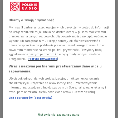
Egipcie pozostałości miasta sprzed 3,5 tys. lat -
podało w środę egipskie ministerstwo kultury.
Dbamy o Twoją prywatność
Wykopaliskami w oazie Charga, położonej ok. 200 km na
My i nasi
5
partnerzy przechowujemy lub uzyskujemy dostęp do informacji
południe od Kairu, kierowała ekipa z amerykańskiego
na urządzeniu, takich jak unikalne identyfikatory w plikach cookie w celu
uniwersytetu Yale. Miały one na celu odtworzenie mapy
przetwarzania danych osobowych. Użytkownik może zaakceptować swoje
wybory lub zarządzać nimi, klikając poniżej, jak również skorzystać z
starożytnych dróg przez Pustynię Zachodnią.
prawa do sprzeciwu na podstawie prawnie uzasadnionego interesu lub w
dowolnym momencie na stronie polityki prywatności. Te wybory będą
Odkryte pozostałości znajdują się przy dawnej trasie karawan,
sygnalizowane naszym partnerom i nie będą miały wpływu na dane
przeglądania.
Polityka prywatności
łączącej Dolinę Nilu z zachodnimi oazami i ciągnącej się dalej
Wraz z naszymi partnerami przetwarzamy dane w celu
do Nubii (Sudanu), skąd w starożytności sprowadzano
zapewnienia:
niewolników. Był to ważny szlak handlowy, którym
Użycie dokładnych danych geolokalizacyjnych. Aktywne skanowanie
transportowano także zboże, złoto, kość słoniową i
charakterystyki urządzenia do celów identyfikacji. Przechowywanie
przyprawy. Osada osiągnęła szczyt świetności w czasach
informacji na urządzeniu lub dostęp do nich. Spersonalizowane reklamy i
treści, pomiar reklam i treści, badnie odbiorców i ulepszanie usług.
Średniego Państwa (1786-1665 p.n.e.) i drugiego okresu
Lista partnerów (dostawców)
przejściowego (1600-1569 p.n.e.).
Znaleziono pozostałości starożytnej piekarni z dwoma
Ustawienia zaawansowane
piecami i koło garncarskie, używane do produkcji ceramicznych