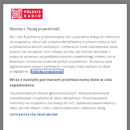
Dbamy o Twoją prywatność
My i nasi
5
partnerzy przechowujemy lub uzyskujemy dostęp do informacji
na urządzeniu, takich jak unikalne identyfikatory w plikach cookie w celu
przetwarzania danych osobowych. Użytkownik może zaakceptować swoje
wybory lub zarządzać nimi, klikając poniżej, jak również skorzystać z
prawa do sprzeciwu na podstawie prawnie uzasadnionego interesu lub w
dowolnym momencie na stronie polityki prywatności. Te wybory będą
sygnalizowane naszym partnerom i nie będą miały wpływu na dane
przeglądania.
Polityka prywatności
Wraz z naszymi partnerami przetwarzamy dane w celu
zapewnienia:
Użycie dokładnych danych geolokalizacyjnych. Aktywne skanowanie
charakterystyki urządzenia do celów identyfikacji. Przechowywanie
informacji na urządzeniu lub dostęp do nich. Spersonalizowane reklamy i
"Prorok"
treści, pomiar reklam i treści, badnie odbiorców i ulepszanie usług.
Lista partnerów (dostawców)
Film otrzymał niezwykle dobre recenzje, wyróżniona została
zwłaszcza tytułowa rola Tahara Rahima. Aktor zagrał