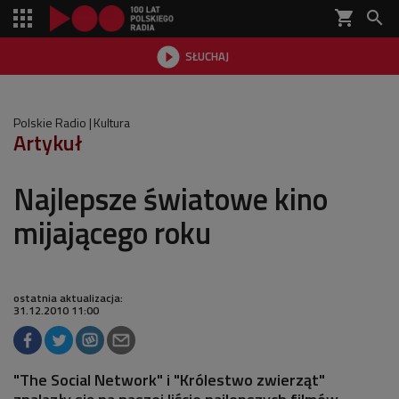
shopping_cart


SŁUCHAJ

Polskie Radio
Kultura
Artykuł
Najlepsze światowe kino
mijającego roku
ostatnia aktualizacja:
31.12.2010 11:00
"The Social Network" i "Królestwo zwierząt"