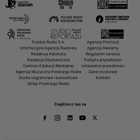
Polskie Radio S.A.
Agencja Promocji
Informacyjna Agencja Radiowa
Agencja Reklamy
Redakcja Katolicka
Regulamin serwisu
Redakcja Ekumeniczna
Polityka prywatności
Centrum Edukacji Medialnej
Ustawienia prywatności
Agencja Muzyczna Polskiego Radia
Dane osobowe
Studia nagraniowe i koncertowe
Kontakt
Sklep Polskiego Radia
Znajdziesz nas na