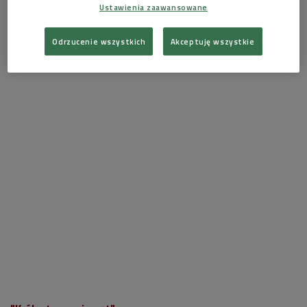
Ustawienia zaawansowane
młodego, francuskiego Araba, który wpada w bardzo
brutalny, więzienny świat.
Odrzucenie wszystkich
Akceptuję wszystkie