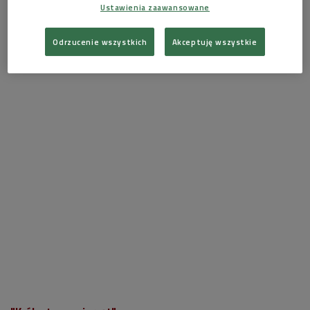
Ustawienia zaawansowane
młodego, francuskiego Araba, który wpada w bardzo
brutalny, więzienny świat.
Odrzucenie wszystkich
Akceptuję wszystkie