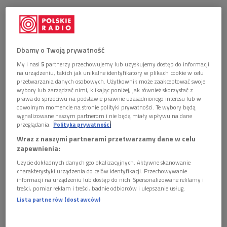
Dbamy o Twoją prywatność
My i nasi
5
partnerzy przechowujemy lub uzyskujemy dostęp do informacji
na urządzeniu, takich jak unikalne identyfikatory w plikach cookie w celu
przetwarzania danych osobowych. Użytkownik może zaakceptować swoje
wybory lub zarządzać nimi, klikając poniżej, jak również skorzystać z
prawa do sprzeciwu na podstawie prawnie uzasadnionego interesu lub w
dowolnym momencie na stronie polityki prywatności. Te wybory będą
sygnalizowane naszym partnerom i nie będą miały wpływu na dane
przeglądania.
Polityka prywatności
Wraz z naszymi partnerami przetwarzamy dane w celu
zapewnienia:
Użycie dokładnych danych geolokalizacyjnych. Aktywne skanowanie
charakterystyki urządzenia do celów identyfikacji. Przechowywanie
informacji na urządzeniu lub dostęp do nich. Spersonalizowane reklamy i
"Prorok"
treści, pomiar reklam i treści, badnie odbiorców i ulepszanie usług.
Lista partnerów (dostawców)
Film otrzymał niezwykle dobre recenzje, wyróżniona została
zwłaszcza tytułowa rola Tahara Rahima. Aktor zagrał