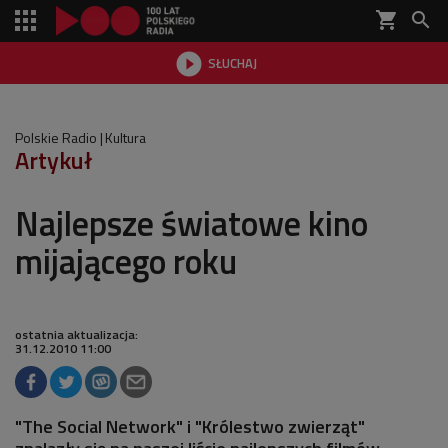
shopping_cart


SŁUCHAJ

Polskie Radio
Kultura
Artykuł
Najlepsze światowe kino
mijającego roku
ostatnia aktualizacja:
31.12.2010 11:00
"The Social Network" i "Królestwo zwierząt"