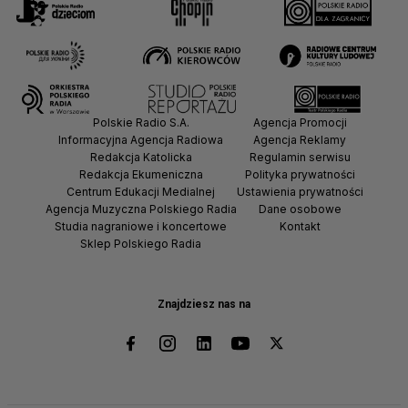
Polskie Radio S.A.
Agencja Promocji
Informacyjna Agencja Radiowa
Agencja Reklamy
Redakcja Katolicka
Regulamin serwisu
Redakcja Ekumeniczna
Polityka prywatności
Centrum Edukacji Medialnej
Ustawienia prywatności
Agencja Muzyczna Polskiego Radia
Dane osobowe
Studia nagraniowe i koncertowe
Kontakt
Sklep Polskiego Radia
Znajdziesz nas na