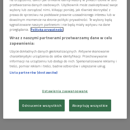
przetwarzania danych osobowych. Użytkownik może zaakceptować swoje
okoliczne miasta.
wybory lub zarządzać nimi, klikając poniżej, jak również skorzystać z
prawa do sprzeciwu na podstawie prawnie uzasadnionego interesu lub w
dowolnym momencie na stronie polityki prywatności. Te wybory będą
- W ramach projektu "SchachtZeichen" mieliśmy do czynienia z
sygnalizowane naszym partnerom i nie będą miały wpływu na dane
ponad trzystoma wielkimi, żółtymi balonami znaczącymi
przeglądania.
Polityka prywatności
miejsca, w których znajdują się nieczynne szyby kopalniane -
Wraz z naszymi partnerami przetwarzamy dane w celu
mówił w programie rzecznik Ruhr 2010 Marc Oliver Hänig. -
zapewnienia:
Tam gdzie dawniej pracowało się pod ziemią odbywały się
Użycie dokładnych danych geolokalizacyjnych. Aktywne skanowanie
charakterystyki urządzenia do celów identyfikacji. Przechowywanie
liczne dyskusje i imprezy. Za pomocą różnych działań
informacji na urządzeniu lub dostęp do nich. Spersonalizowane reklamy i
artystycznych stworzono przejście od mitów Ruhry do
treści, pomiar reklam i treści, badnie odbiorców i ulepszanie usług.
współczesności, w ten sposób uaktywniło się nasze motto -
Lista partnerów (dostawców)
"Zmiana poprzez kulturę".
Ustawienia zaawansowane
Od 1 stycznia Europa ma dwie nowe stolice kultury. Ten tytuł
przez najbliższy rok nosić będą: stolica Estonii -
Tallin
i
Odrzucenie wszystkich
Akceptuję wszystkie
położone w Finlandii miasto
Turku
. Posłuchaj co dwa
bałtyckie kraje mają w kulturalnych planach.