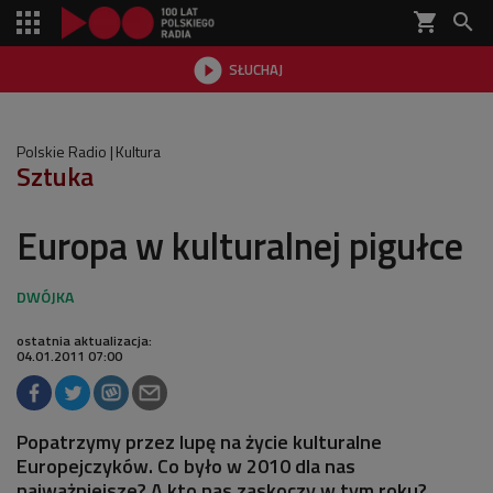
shopping_cart


SŁUCHAJ

Polskie Radio
Kultura
Sztuka
Europa w kulturalnej pigułce
ostatnia aktualizacja:
04.01.2011 07:00
Popatrzymy przez lupę na życie kulturalne
Europejczyków. Co było w 2010 dla nas
najważniejsze? A kto nas zaskoczy w tym roku?