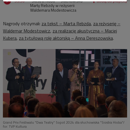
53:56
"Siostra Hioba" – słuchowisko
Marty Rebzdy w reżyserii
Waldemara Modestowicza
Nagrody otrzymali:
za tekst – Marta Rebzda
,
za reżyserię –
Waldemar Modestowicz
,
za realizację akustyczną – Maciej
Kubera
,
za tytułową rolę aktorską – Anna Dereszowska
.
Grand Prix Festiwalu "Dwa Teatry" Sopot 2024 dla słuchowiska "Siostra Hioba"/
for. TVP Kultura