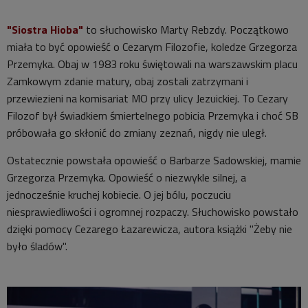
"Siostra Hioba"
to słuchowisko Marty Rebzdy. Początkowo
miała to być opowieść o Cezarym Filozofie, koledze Grzegorza
Przemyka. Obaj w 1983 roku świętowali na warszawskim placu
Zamkowym zdanie matury, obaj zostali zatrzymani i
przewiezieni na komisariat MO przy ulicy Jezuickiej. To Cezary
Filozof był świadkiem śmiertelnego pobicia Przemyka i choć SB
próbowała go skłonić do zmiany zeznań, nigdy nie uległ.
Ostatecznie powstała opowieść o Barbarze Sadowskiej, mamie
Grzegorza Przemyka. Opowieść o niezwykle silnej, a
jednocześnie kruchej kobiecie. O jej bólu, poczuciu
niesprawiedliwości i ogromnej rozpaczy. Słuchowisko powstało
dzięki pomocy Cezarego Łazarewicza, autora książki "Żeby nie
było śladów".