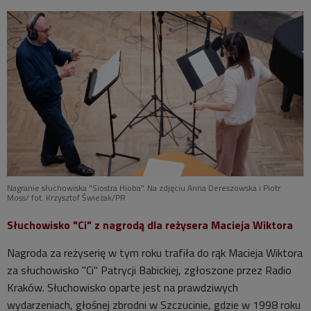
Nagranie słuchowiska "Siostra Hioba". Na zdjęciu Anna Dereszowska i Piotr
Moss/ fot. Krzysztof Świeżak/PR
Słuchowisko "Ci" z nagrodą dla reżysera Macieja Wiktora
Nagroda za reżyserię w tym roku trafiła do rąk Macieja Wiktora
za słuchowisko "Ci" Patrycji Babickiej, zgłoszone przez Radio
Kraków. Słuchowisko oparte jest na prawdziwych
wydarzeniach, głośnej zbrodni w Szczucinie, gdzie w 1998 roku