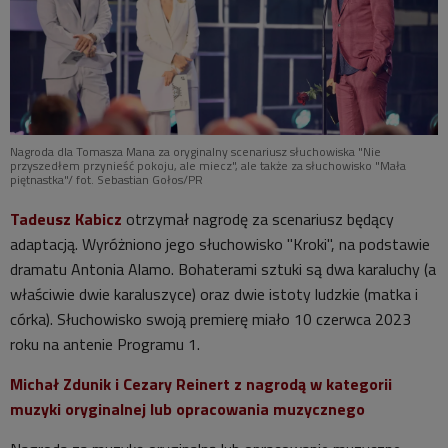
Nagroda dla Tomasza Mana za oryginalny scenariusz słuchowiska "Nie
przyszedłem przynieść pokoju, ale miecz", ale także za słuchowisko "Mała
piętnastka"/ fot. Sebastian Gołos/PR
Tadeusz Kabicz
otrzymał nagrodę za scenariusz będący
adaptacją. Wyróżniono jego słuchowisko "Kroki", na podstawie
dramatu Antonia Alamo. Bohaterami sztuki są dwa karaluchy (a
właściwie dwie karaluszyce) oraz dwie istoty ludzkie (matka i
córka). Słuchowisko swoją premierę miało 10 czerwca 2023
roku na antenie Programu 1.
Michał Zdunik i Cezary Reinert z nagrodą w kategorii
muzyki oryginalnej lub opracowania muzycznego