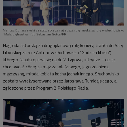
Mariusz Bonaszewski ze statuetką za najlepszą rolę męską za rolę w słuchowisku
"Mała piętnastka". fot. Sebastian Gołos/PR
Nagroda aktorską za drugoplanową rolę kobiecą trafiła do Sary
Lityńskiej za rolę Antonii w słuchowisku "Godzien litości",
którego fabuła opiera się na dość typowej intrydze – ojciec
chce wydać córkę za mąż za właściwego, jego zdaniem,
mężczyznę, młoda kobieta kocha jednak innego. Słuchowisko
zostało wyreżyserowane przez Jarosława Tumidajskiego, a
zgłoszone przez Program 2 Polskiego Radia.