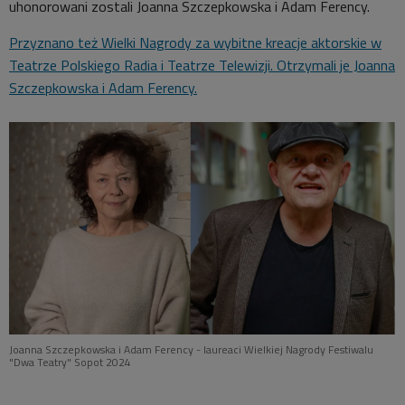
uhonorowani zostali Joanna Szczepkowska i Adam Ferency.
Przyznano też Wielki Nagrody za wybitne kreacje aktorskie w
Teatrze Polskiego Radia i Teatrze Telewizji. Otrzymali je Joanna
Szczepkowska i Adam Ferency.
Joanna Szczepkowska i Adam Ferency - laureaci Wielkiej Nagrody Festiwalu
"Dwa Teatry" Sopot 2024