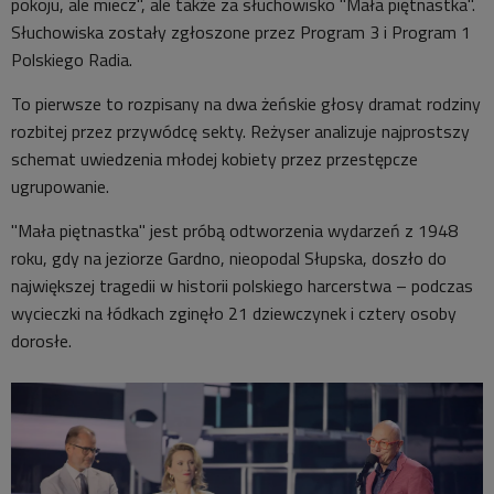
pokoju, ale miecz", ale także za słuchowisko "Mała piętnastka".
Słuchowiska zostały zgłoszone przez Program 3 i Program 1
Polskiego Radia.
To pierwsze to rozpisany na dwa żeńskie głosy dramat rodziny
rozbitej przez przywódcę sekty. Reżyser analizuje najprostszy
schemat uwiedzenia młodej kobiety przez przestępcze
ugrupowanie.
"Mała piętnastka" jest próbą odtworzenia wydarzeń z 1948
roku, gdy na jeziorze Gardno, nieopodal Słupska, doszło do
największej tragedii w historii polskiego harcerstwa – podczas
wycieczki na łódkach zginęło 21 dziewczynek i cztery osoby
dorosłe.