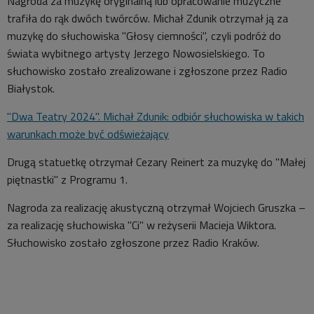
Nagroda za muzykę oryginalną lub opracowanie muzyczne
trafiła do rąk dwóch twórców. Michał Zdunik otrzymał ją za
muzykę do słuchowiska "Głosy ciemności", czyli podróż do
świata wybitnego artysty Jerzego Nowosielskiego. To
słuchowisko zostało zrealizowane i zgłoszone przez Radio
Białystok.
"Dwa Teatry 2024". Michał Zdunik: odbiór słuchowiska w takich
warunkach może być odświeżający
Drugą statuetkę otrzymał Cezary Reinert za muzykę do "Małej
piętnastki" z Programu 1.
Nagroda za realizację akustyczną otrzymał Wojciech Gruszka –
za realizację słuchowiska "Ci" w reżyserii Macieja Wiktora.
Słuchowisko zostało zgłoszone przez Radio Kraków.