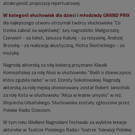
atrakcyjność propozycji repertuarowej.
W kategorii słuchowisk dla dzieci i młodzieży GRAND PRIX
dla najlepszego utworu otrzymali twórcy słuchowiska "Co
trzeba zabrać na wędrówkę". Jury nagrodziło: Małgorzatę
Czerwień - za tekst, Janusza Kukułę - za reżyserię, Andrzej
Brzoskę - za realizację akustyczną, Piotra Skotnickiego - za
muzykę.
Nagrodę aktorską za rolę kobiecą przyznano Klaudii
Komosińskiej za rolę Alusi w słuchowisku "Baśń o dziewczynce,
która zgubiła niebo" w reż. Doroty Sokołowskiej. Nagrodą
aktorską za rolę męską uhonorowany został Robert Jarociński
za rolę Kota w słuchowisku "Alicja w krainie umysłu" w reż.
Wojciecha Urbańskiego. Słuchowiska zostały zgłoszone przez
Polskie Radio Dzieciom.
W tym roku Wielkimi Nagrodami festiwalu za wybitne kreacje
aktorskie w Teatrze Polskiego Radia i Teatrze Telewizji Polskiej