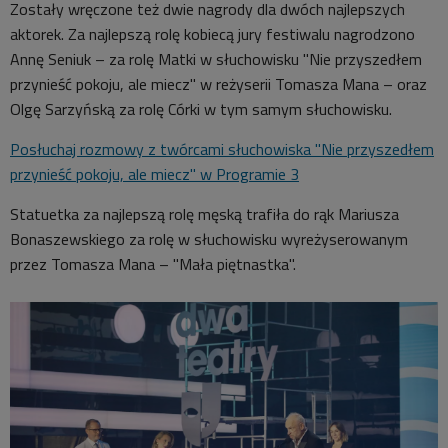
Zostały wręczone też dwie nagrody dla dwóch najlepszych
aktorek. Za najlepszą rolę kobiecą jury festiwalu nagrodzono
Annę Seniuk – za rolę Matki w słuchowisku "Nie przyszedłem
przynieść pokoju, ale miecz" w reżyserii Tomasza Mana – oraz
Olgę Sarzyńską za rolę Córki w tym samym słuchowisku.
Posłuchaj rozmowy z twórcami słuchowiska "Nie przyszedłem
przynieść pokoju, ale miecz" w Programie 3
Statuetka za najlepszą rolę męską trafiła do rąk Mariusza
Bonaszewskiego za rolę w słuchowisku wyreżyserowanym
przez Tomasza Mana – "Mała piętnastka".