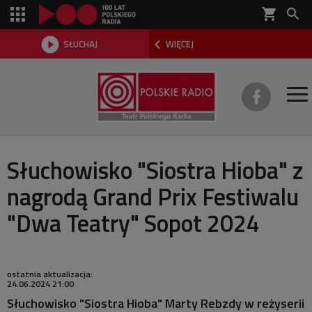
shopping_cart



SŁUCHAJ
WIĘCEJ

O TEATRZE
Słuchowisko "Siostra Hioba" z
nagrodą Grand Prix Festiwalu
REPERTUAR
"Dwa Teatry" Sopot 2024
SŁUCHOWISKA
AKTUALNOŚCI
ostatnia aktualizacja:
24.06.2024 21:00
DWA TEATRY 2026
Słuchowisko "Siostra Hioba" Marty Rebzdy w reżyserii