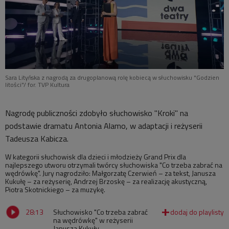
Sara Lityńska z nagrodą za drugoplanową rolę kobiecą w słuchowisku "Godzien
litości"/ for. TVP Kultura
Nagrodę publiczności zdobyło słuchowisko "Kroki" na
podstawie dramatu Antonia Alamo, w adaptacji i reżyserii
Tadeusza Kabicza.
W kategorii słuchowisk dla dzieci i młodzieży Grand Prix dla
najlepszego utworu otrzymali twórcy słuchowiska "Co trzeba zabrać na
wędrówkę". Jury nagrodziło: Małgorzatę Czerwień – za tekst, Janusza
Kukułę – za reżyserię, Andrzej Brzoskę – za realizację akustyczną,
Piotra Skotnickiego – za muzykę.
28:13
Słuchowisko "Co trzeba zabrać
na wędrówkę" w reżyserii
Janusza Kukuły