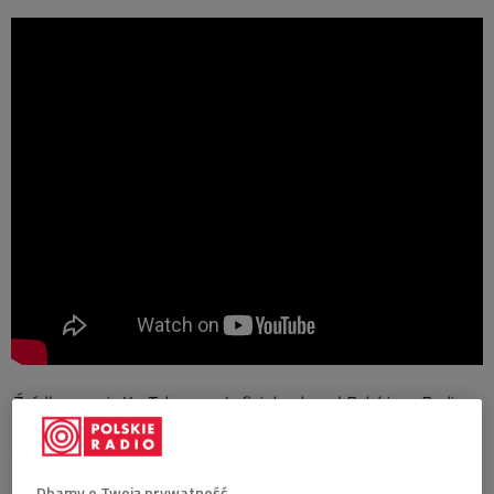
Źródło: serwis YouTube.com / oficjalny kanał Polskiego Radia
Jury, w składzie Anna Wieczur, Dorota Landowska, Malina
Prześluga, Joanna Bachura-Wojtasik i Piotr Salaber, nagrodziło
Dbamy o Twoją prywatność