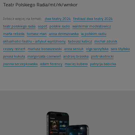
Teatr Polskiego Radia/mt/rk/wmkor
Zobacz więcej na temat:
dwa teatry 2024
festiwal dwa teatry 2024
teatr polskiego radia
sopot
polskie radio
waldemar modestowicz
marta rebzda
tomasz man
anna dereszowska
w polskim radiu
aktualności teatru - artykuł wyróżniony
tadeusz kabicz
michał zdunik
cezary reinert
mariusz bonaszewski
anna seniuk
olga sarzyńska
sara lityńska
janusz kukuła
małgorzata czerwień
andrzej brzoska
piotr skotnicki
joanna szczepkowska
adam ferency
maciej kubera
patrycja babicka