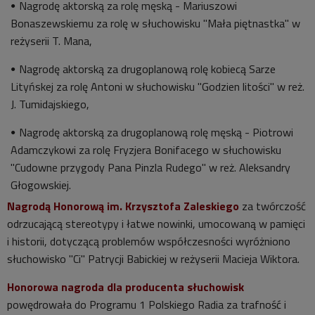
Nagrodę aktorską za rolę męską - Mariuszowi
Bonaszewskiemu za rolę w słuchowisku "Mała piętnastka" w
reżyserii T. Mana,
Nagrodę aktorską za drugoplanową rolę kobiecą Sarze
Lityńskej za rolę Antoni w słuchowisku "Godzien litości" w reż.
J. Tumidajskiego,
Nagrodę aktorską za drugoplanową rolę męską - Piotrowi
Adamczykowi za rolę Fryzjera Bonifacego w słuchowisku
"Cudowne przygody Pana Pinzla Rudego" w reż. Aleksandry
Głogowskiej.
Nagrodą Honorową im. Krzysztofa Zaleskiego
za twórczość
odrzucającą stereotypy i łatwe nowinki, umocowaną w pamięci
i historii, dotyczącą problemów współczesności wyróżniono
słuchowisko "Ci" Patrycji Babickiej w reżyserii Macieja Wiktora.
Honorowa nagroda dla producenta słuchowisk
powędrowała do Programu 1 Polskiego Radia za trafność i