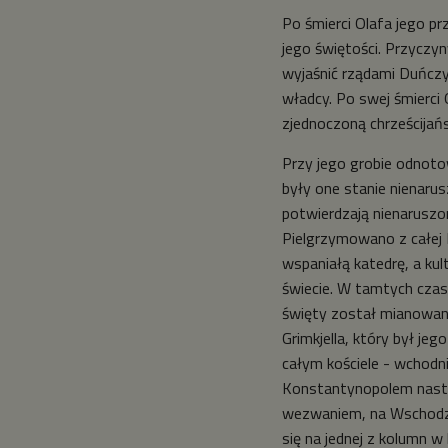
Po śmierci Olafa jego p
jego świętości. Przyczy
wyjaśnić rządami Duńcz
władcy. Po swej śmierci 
zjednoczoną chrześcijań
Przy jego grobie odnoto
były one stanie nienarus
potwierdzają nienaruszo
Pielgrzymowano z całej 
wspaniałą katedrę, a kul
świecie. W tamtych czas
święty został mianowany
Grimkjella, który był je
całym kościele - wchod
Konstantynopolem nastą
wezwaniem, na Wschodzie
się na jednej z kolumn w