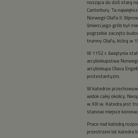
nosząca do dziś starą n
Canterbury. Ta najwięks
Norwegii Olafa II. Wprow
śmierci jego grób był mi
pogrzebie zaczęto budow
trumny Olafa, którą w 1
W 1152 r. świątynia stał
arcybiskupstwa Norwegii.
arcybiskupa Olava Engel
protestantyzm.
W katedrze przechowywan
widok całej okolicy. Nie
w XIII w. Katedra jest t
stanowi miejsce koronac
Prace nad katedrą rozpoc
przestrzeni lat katedra 