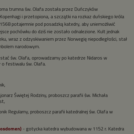
ebrna trumna św. Olafa została przez Duńczyków
openhagi i przetopiona, a szczątki na rozkaz duńskiego króla
1568 potajemnie pod posadzką katedry, aby uniemożliwić
ejsce pochówku do dziś nie zostało odnalezione. Kult jednak
ieku, wraz z odzyskiwaniem przez Norwegię niepodległości, stał
ymbolem narodowym.
ostać św. Olafa, oprowadzamy po katedrze Nidaros w
o festiwalu św. Olafa.
ik,
sjonarz Świętej Rodziny, proboszcz parafii św. Michała
st,
nik Regularny, proboszcz parafii katedralnej św. Olafa w
arosdomen)
- gotycka katedra wybudowana w 1152 r. Katedra