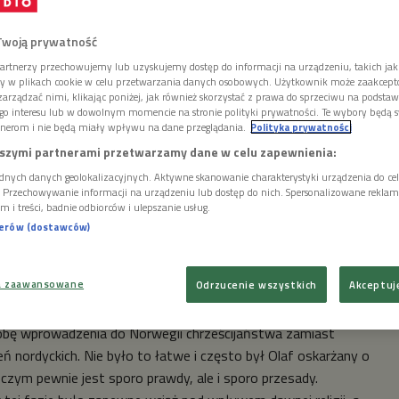
dzi za tego władcę, który „ochrzcił” Norwegię, choć
ła już w tym kraju znana i wielu mieszkańców było ochrzczonych
Twoją prywatność
gvassona, który zginął w bitwie morskiej w roku 1000. Jednak
artnerzy przechowujemy lub uzyskujemy dostęp do informacji na urządzeniu, takich jak
a Haraldssona -Świętego Olafa chrześcijaństwo na dobre się
ory w plikach cookie w celu przetwarzania danych osobowych. Użytkownik może zaakcep
arządzać nimi, klikając poniżej, jak również skorzystać z prawa do sprzeciwu na podsta
n urodził się w roku 995, a zginął w bitwie pod Stikklestad
go interesu lub w dowolnym momencie na stronie polityki prywatności. Te wybory będą 
0 r.
nerom i nie będą miały wpływu na dane przeglądania.
Polityka prywatności
szymi partnerami przetwarzamy dane w celu zapewnienia:
ierwszą wyprawę ruszył mając 12 lat, najpierw na Wschód w
dnych danych geolokalizacyjnych. Aktywne skanowanie charakterystyki urządzenia do ce
otem do Anglii i Hiszpanii. W roku 1013/14 przezimowal w
i. Przechowywanie informacji na urządzeniu lub dostęp do nich. Spersonalizowane reklamy 
z Wikingów w 881r.) u króla Ryszarda II. Tutaj miał okazję
m i treści, badnie odbiorców i ulepszanie usług.
nerów (dostawców)
rystusa - Ryszard II był chrześcijaninem i Normandia była
ych. Tutaj też, w Rouen, Olaf przyjął chrzest.
a zaawansowane
Odrzucenie wszystkich
Akceptuj
 razem z czterema biskupami dążył do zjednoczenia kraju,
zki, król duński i książęta z regionu Lade (ladejarlene). A
róbę wprowadzenia do Norwegii chrześcijaństwa zamiast
 nordyckich. Nie było to łatwe i często był Olaf oskarżany o
czym pewnie jest sporo prawdy, ale i sporo przesady.