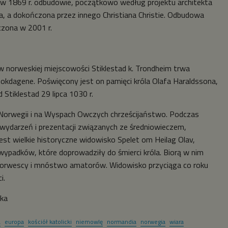
w 1869 r. odbudowie, początkowo według projektu architekta
a, a dokończona przez innego Christiana Christie. Odbudowa
czona w 2001 r.
 w norweskiej miejscowości Stiklestad k. Trondheim trwa
sokdagene. Poświęcony jest on pamięci króla Olafa Haraldssona,
 Stiklestad 29 lipca 1030 r.
 Norwegii i na Wyspach Owczych chrześcijaństwo. Podczas
 wydarzeń i prezentacji związanych ze średniowieczem,
t wielkie historyczne widowisko Spelet om Heilag Olav,
 wypadków, które doprowadziły do śmierci króla. Biorą w nim
 norwescy i mnóstwo amatorów. Widowisko przyciąga co roku
i.
ska
a
europa
kościół katolicki
niemowlę
normandia
norwegia
wiara