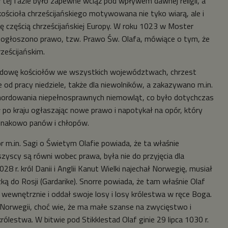
 tej fazie było zapewne wciąż pod wpływem dawnej religii, a
ościoła chrześcijańskiego motywowana nie tyko wiarą, ale i
ię częścią chrześcijańskiej Europy. W roku 1023 w Moster
j ogłoszono prawo, tzw. Prawo Św. Olafa, mówiące o tym, że
ześcijańskim.
udowę kościołów we wszystkich województwach, chrzest
 od pracy niedziele, także dla niewolników, a zakazywano m.in.
mordowania niepełnosprawnych niemowląt, co było dotychczas
ił po kraju ogłaszając nowe prawo i napotykał na opór, który
jednakowo panów i chłopów.
r m.in. Sagi o Świetym Olafie powiada, że ta właśnie
zyscy są równi wobec prawa, była nie do przyjęcia dla
8 r. król Danii i Anglii Kanut Wielki najechał Norwegię, musiał
ką do Rosji (Gardarike). Snorre powiada, że tam właśnie Olaf
 wewnętrznie i oddał swoje losy i losy królestwa w ręce Boga.
Norwegii, choć wie, że ma małe szanse na zwycięstwo i
ólestwa. W bitwie pod Stikklestad Olaf ginie 29 lipca 1030 r.