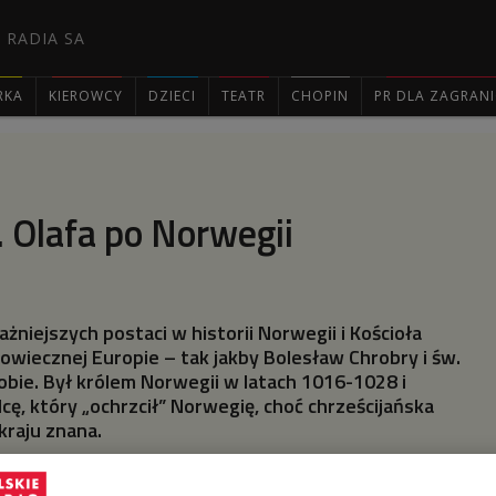
 RADIA SA
RKA
KIEROWCY
DZIECI
TEATR
CHOPIN
PR DLA ZAGRAN

 Olafa po Norwegii
ażniejszych postaci w historii Norwegii i Kościoła
iowiecznej Europie – tak jakby Bolesław Chrobry i św.
obie. Był królem Norwegii w latach 1016-1028 i
cę, który „ochrzcił” Norwegię, choć chrześcijańska
kraju znana.
zień („Olsok”) obchodzimy 29 lipca – był królem Norwegii w