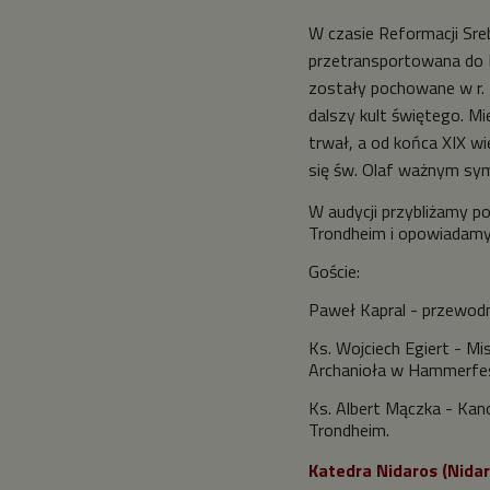
W czasie Reformacji Sr
przetransportowana do K
zostały pochowane w r. 
dalszy kult świętego. Mi
trwał, a od końca XIX w
się św. Olaf ważnym s
W audycji przybliżamy p
Trondheim i opowiadamy 
Goście:
Paweł Kapral - przewodn
Ks. Wojciech Egiert - Mi
Archanioła w Hammerfe
Ks. Albert Mączka - Kano
Trondheim.
Katedra Nidaros (Nid