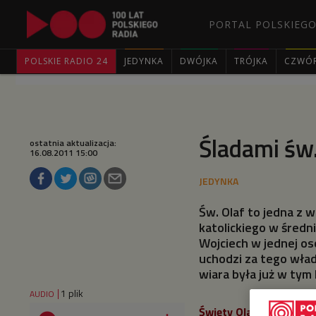
PORTAL POLSKIEGO
POLSKIE RADIO 24
JEDYNKA
DWÓJKA
TRÓJKA
CZWÓ
Śladami św.
ostatnia aktualizacja:
16.08.2011 15:00
Św. Olaf to jedna z w
katolickiego w średn
Wojciech w jednej os
uchodzi za tego wład
wiara była już w tym 
1 plik
AUDIO
Święty Olaf
– którego d