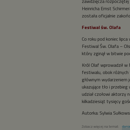
zawdzięcza rozpoczętej 
Heinricha Ernst Schirmer
została oficjalnie zakoń
Festiwal św. Olafa
Co roku pod koniec lipca
Festiwal Św. Olafa – Ol
który zginął w bitwie pod
Król Olaf wprowadził w
festiwalu, obok różnych
głównym wydarzeniem jes
ukazujące tło i przebieg
udział czołowi aktorzy
kilkadziesiąt tysięcy gośc
Autorka: Sylwia Sułkow
Zobacz więcej na temat:
dani