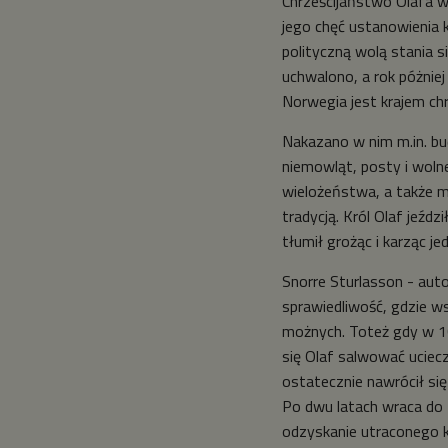
Chrześcijaństwo Olafa w
jego chęć ustanowienia k
polityczną wolą stania s
uchwalono, a rok póżnie
Norwegia jest krajem chr
Nakazano w nim m.in. b
niemowląt, posty i wolne
wielożeństwa, a także 
tradycją. Król Olaf jeźdz
tłumił grożąc i karząc 
Snorre Sturlasson - auto
sprawiedliwość, gdzie ws
możnych. Toteż gdy w 102
się Olaf salwować uciecz
ostatecznie nawrócił się
Po dwu latach wraca do 
odzyskanie utraconego kr