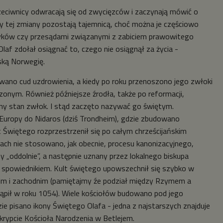
rzeciwnicy odwracają się od zwycięzców i zaczynają mówić o
ny tej zmiany pozostają tajemnicą, choć można je częściowo
yków czy przesądami związanymi z zabiciem prawowitego
Olaf zdołał osiągnać to, czego nie osiągnął za życia -
ską Norwegię.
wano cud uzdrowienia, a kiedy po roku przenoszono jego zwłoki
zonym. Również późniejsze źrodła, także po reformacji,
ny stan zwłok. I stąd zaczęto nazywać go świętym.
Europy do Nidaros (dziś Trondheim), gdzie zbudowano
t Świętego rozprzestrzenił się po całym chrześcijańskim
ach nie stosowano, jak obecnie, procesu kanonizacyjnego,
 „oddolnie”, a następnie uznany przez lokalnego biskupa
go spowiednikiem. Kult świętego upowszechnił się szybko w
nim i zachodnim (pamiętajmy źe podział między Rzymem a
pił w roku 1054). Wiele kościołów budowano pod jego
 pisano ikony Świętego Olafa - jedna z najstarszych znajduje
 krypcie Kościoła Narodzenia w Betlejem.