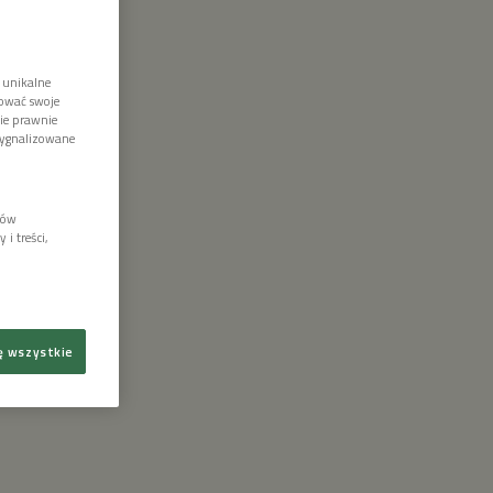
 unikalne
tować swoje
wie prawnie
sygnalizowane
lów
i treści,
ę wszystkie