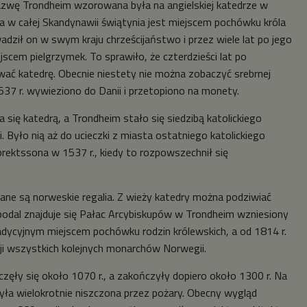
azwę Trondheim wzorowana była na angielskiej katedrze w
za w całej Skandynawii świątynia jest miejscem pochówku króla
adził on w swym kraju chrześcijaństwo i przez wiele lat po jego
ejscem pielgrzymek. To sprawiło, że czterdzieści lat po
ać katedrę. Obecnie niestety nie można zobaczyć srebrnej
537 r. wywieziono do Danii i przetopiono na monety.
a się katedrą, a Trondheim stało się siedzibą katolickiego
 Było nią aż do ucieczki z miasta ostatniego katolickiego
brektssona w 1537 r., kiedy to rozpowszechnił się
e są norweskie regalia. Z wieży katedry można podziwiać
opodal znajduje się Pałac Arcybiskupów w Trondheim wzniesiony
radycyjnym miejscem pochówku rodzin królewskich, a od 1814 r.
ji wszystkich kolejnych monarchów Norwegii.
zęły się około 1070 r., a zakończyły dopiero około 1300 r. Na
była wielokrotnie niszczona przez pożary. Obecny wygląd