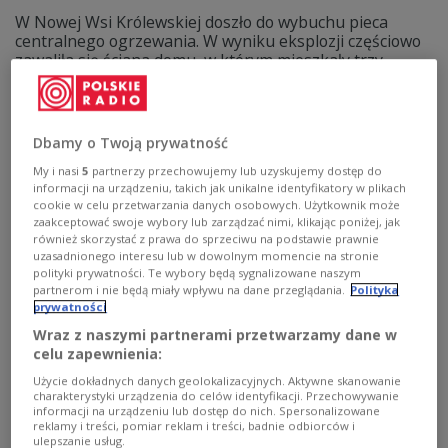
W Nowej Wsi Królewskiej doszło do wybuchu pieca
centralnego ogrzewania. W wyniku eksplozji częściowo
zawaliła się ściana domu, w którym mieszkały trzy
rodziny. Cegły spadły na łóżeczko, w którym spało
niemowlę. Dziecku na szczęście nic poważnego się nie
stało.
Dbamy o Twoją prywatność
Zobacz więcej na temat:
POLSKA
kujawsko-pomorskie
wypadek
regiony
wybuch
straż pożarna
My i nasi
5
partnerzy przechowujemy lub uzyskujemy dostęp do
informacji na urządzeniu, takich jak unikalne identyfikatory w plikach
cookie w celu przetwarzania danych osobowych. Użytkownik może
zaakceptować swoje wybory lub zarządzać nimi, klikając poniżej, jak
również skorzystać z prawa do sprzeciwu na podstawie prawnie
uzasadnionego interesu lub w dowolnym momencie na stronie
polityki prywatności. Te wybory będą sygnalizowane naszym
partnerom i nie będą miały wpływu na dane przeglądania.
Polityka
prywatności
Wraz z naszymi partnerami przetwarzamy dane w
celu zapewnienia:
Użycie dokładnych danych geolokalizacyjnych. Aktywne skanowanie
charakterystyki urządzenia do celów identyfikacji. Przechowywanie
Światowy Dzień Wcześniaka – o
informacji na urządzeniu lub dostęp do nich. Spersonalizowane
reklamy i treści, pomiar reklam i treści, badnie odbiorców i
wyzwaniach, sile i codzienności
ulepszanie usług.