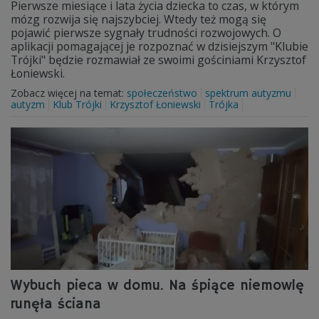
Pierwsze miesiące i lata życia dziecka to czas, w którym
mózg rozwija się najszybciej. Wtedy też mogą się
pojawić pierwsze sygnały trudności rozwojowych. O
aplikacji pomagającej je rozpoznać w dzisiejszym "Klubie
Trójki" będzie rozmawiał ze swoimi gościniami Krzysztof
Łoniewski.
Zobacz więcej na temat:
społeczeństwo
spektrum autyzmu
autyzm
Klub Trójki
Krzysztof Łoniewski
Trójka
Wybuch pieca w domu. Na śpiące niemowlę
runęła ściana