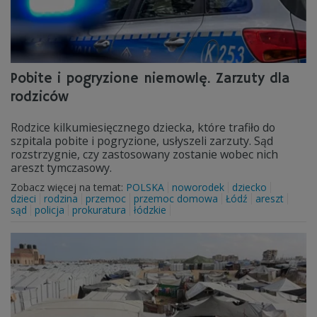
Pobite i pogryzione niemowlę. Zarzuty dla
rodziców
Rodzice kilkumiesięcznego dziecka, które trafiło do
szpitala pobite i pogryzione, usłyszeli zarzuty. Sąd
rozstrzygnie, czy zastosowany zostanie wobec nich
areszt tymczasowy.
Zobacz więcej na temat:
POLSKA
noworodek
dziecko
dzieci
rodzina
przemoc
przemoc domowa
Łódź
areszt
sąd
policja
prokuratura
łódzkie