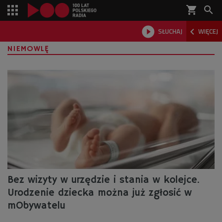
shopping_cart



SŁUCHAJ
WIĘCEJ

NIEMOWLĘ
Bez wizyty w urzędzie i stania w kolejce.
Urodzenie dziecka można już zgłosić w
mObywatelu