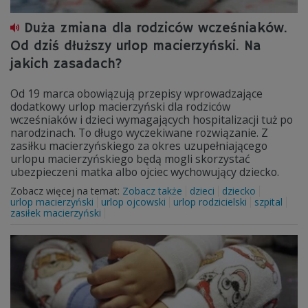
Duża zmiana dla rodziców wcześniaków.
Od dziś dłuższy urlop macierzyński. Na
jakich zasadach?
Od 19 marca obowiązują przepisy wprowadzające
dodatkowy urlop macierzyński dla rodziców
wcześniaków i dzieci wymagających hospitalizacji tuż po
narodzinach. To długo wyczekiwane rozwiązanie. Z
zasiłku macierzyńskiego za okres uzupełniającego
urlopu macierzyńskiego będą mogli skorzystać
ubezpieczeni matka albo ojciec wychowujący dziecko.
Zobacz więcej na temat:
Zobacz także
dzieci
dziecko
urlop macierzyński
urlop ojcowski
urlop rodzicielski
szpital
zasiłek macierzyński