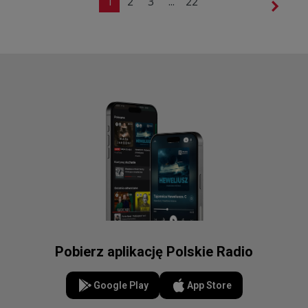
1
2
3
...
22
Pobierz aplikację Polskie Radio
Google Play
App Store