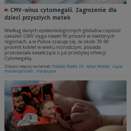
CMV-wirus cytomegalii. Zagrożenie dla
dzieci przyszłych matek
Według danych epidemiologicznych globalna częstość
zakażeń CMV sięga nawet 90 procent w niektórych
regionach, a w Polsce szacuje się, że około 70-90
procent kobiet w wieku rozrodczym, posiada
przeciwciała świadczące o już przebytej infekcji
Cytomegalią.
Zobacz więcej na temat:
Polskie Radio 24
Artur Wolski
ciąża
macierzyństwo
medycyna