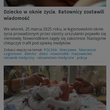
Dziecko w oknie życia. Ratownicy zostawili
wiadomość
We wtorek, 25 marca 2025 roku, w legionowskim oknie
życia prowadzonym przez siostry urszulanki pojawiło się
niemowlę. Noworodkiem zajęły się zakonnice. Następnie
chłopczyk trafił pod opiekę medyków.
Zobacz więcej na temat:
POLSKA
Warszawa
Mazowsze
Legionowo
dziecko
dzieci
noworodek
mazowieckie
ratownik medyczny
ratownictwo medyczne
policja