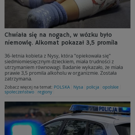
Chwiała się na nogach, w wózku było
niemowlę. Alkomat pokazał 3,5 promila
36-letnia kobieta z Nysy, która "opiekowała się"
siedmiomiesięcznym dzieckiem, miała trudności z
utrzymaniem równowagi. Badanie wykazało, że miała
prawie 3,5 promila alkoholu w organizmie. Została
zatrzymana.
Zobacz więcej na temat:
POLSKA
Nysa
policja
opolskie
społeczeństwo
regiony