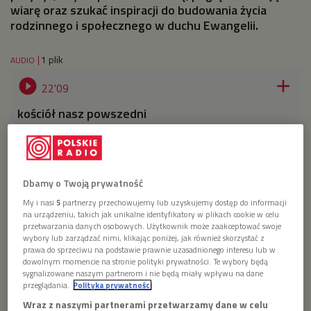
wiarę oraz szukać inspiracji do budowania życia
rodzinnego i społecznego w duchu Ewangelii.
1 plik
AUDIO


22'09
kościół nasz powszedni
Dbamy o Twoją prywatność
My i nasi
5
partnerzy przechowujemy lub uzyskujemy dostęp do informacji
na urządzeniu, takich jak unikalne identyfikatory w plikach cookie w celu
przetwarzania danych osobowych. Użytkownik może zaakceptować swoje
wybory lub zarządzać nimi, klikając poniżej, jak również skorzystać z
prawa do sprzeciwu na podstawie prawnie uzasadnionego interesu lub w
dowolnym momencie na stronie polityki prywatności. Te wybory będą
sygnalizowane naszym partnerom i nie będą miały wpływu na dane
przeglądania.
Polityka prywatności
Wraz z naszymi partnerami przetwarzamy dane w celu