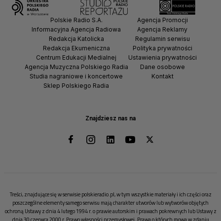
Polskie Radio S.A.
Agencja Promocji
Informacyjna Agencja Radiowa
Agencja Reklamy
Redakcja Katolicka
Regulamin serwisu
Redakcja Ekumeniczna
Polityka prywatności
Centrum Edukacji Medialnej
Ustawienia prywatności
Agencja Muzyczna Polskiego Radia
Dane osobowe
Studia nagraniowe i koncertowe
Kontakt
Sklep Polskiego Radia
Znajdziesz nas na
Treści, znajdujące się w serwisie polskieradio.pl, w tym wszystkie materiały i ich części oraz
poszczególne elementy samego serwisu mają charakter utworów lub wytworów objętych
ochroną Ustawy z dnia 4 lutego 1994 r. o prawie autorskim i prawach pokrewnych lub Ustawy z
dnia 30 czerwca 2000 r. Prawo własności przemysłowej. Prawa o których mowa w zdaniu