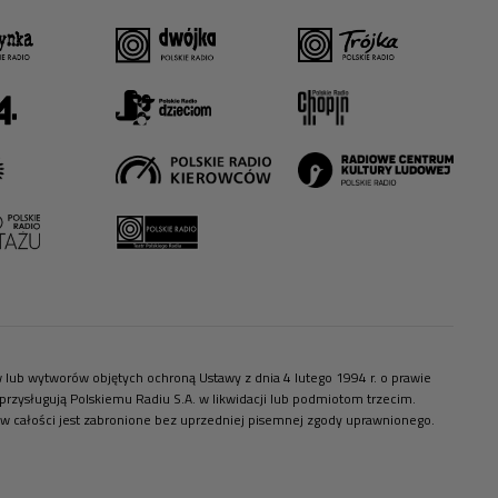
ów lub wytworów objętych ochroną Ustawy z dnia 4 lutego 1994 r. o prawie
zysługują Polskiemu Radiu S.A. w likwidacji lub podmiotom trzecim.
 w całości jest zabronione bez uprzedniej pisemnej zgody uprawnionego.