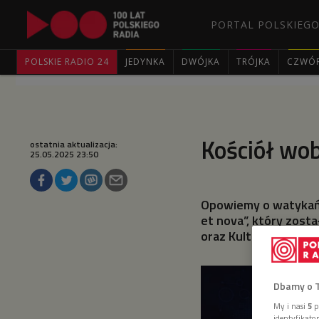
PORTAL POLSKIEGO
POLSKIE RADIO 24
JEDYNKA
DWÓJKA
TRÓJKA
CZWÓ
Kościół wob
ostatnia aktualizacja:
25.05.2025 23:50
Opowiemy o watykańs
et nova”, który zost
oraz Kultury i Edukacj
Dbamy o 
My i nasi
5
p
identyfikat