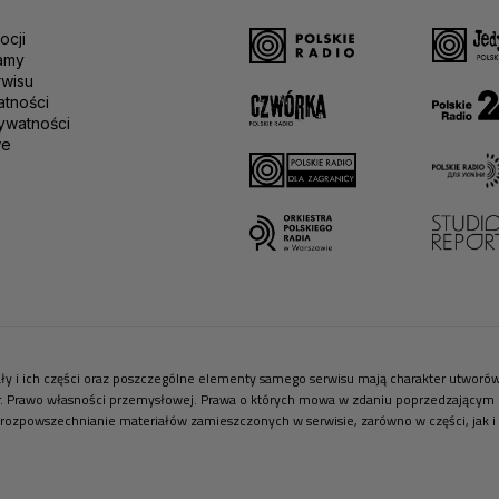
ocji
amy
rwisu
atności
ywatności
we
riały i ich części oraz poszczególne elementy samego serwisu mają charakter utwor
r. Prawo własności przemysłowej. Prawa o których mowa w zdaniu poprzedzającym pr
 rozpowszechnianie materiałów zamieszczonych w serwisie, zarówno w części, jak i