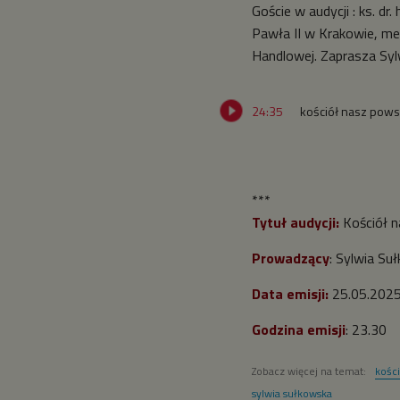
Goście w audycji : ks. d
Pawła II w Krakowie, me
Handlowej. Zaprasza Syl
24:35
kościół nasz pow
***
Tytuł audycji:
Kościół n
Prowadzący
: Sylwia Su
Data emisji:
25.05.2025 
Godzina emisji
: 23.30
Zobacz więcej na temat:
kości
sylwia sułkowska