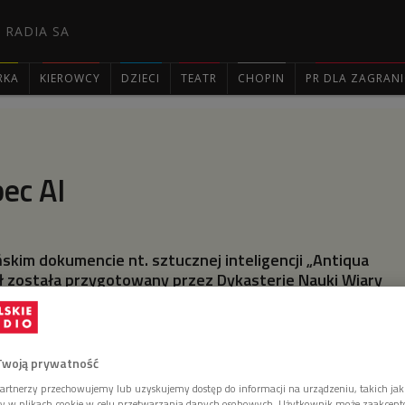
 RADIA SA
RKA
KIEROWCY
DZIECI
TEATR
CHOPIN
PR DLA ZAGRAN

ec AI
kim dokumencie nt. sztucznej inteligencji „Antiqua
ał została przygotowany przez Dykasterie Nauki Wiary
i Stolicy Apostolskiej.
Twoją prywatność
artnerzy przechowujemy lub uzyskujemy dostęp do informacji na urządzeniu, takich jak
ory w plikach cookie w celu przetwarzania danych osobowych. Użytkownik może zaakcep