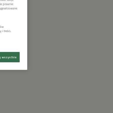
wie prawnie
sygnalizowane
lów
i treści,
ę wszystkie