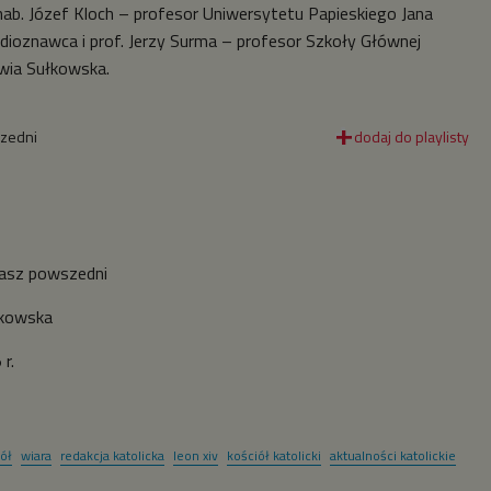
r. hab. Józef Kloch – profesor Uniwersytetu Papieskiego Jana
dioznawca i prof. Jerzy Surma – profesor Szkoły Głównej
wia Sułkowska.
szedni
asz powszedni
łkowska
r.
ół
wiara
redakcja katolicka
leon xiv
kościół katolicki
aktualności katolickie