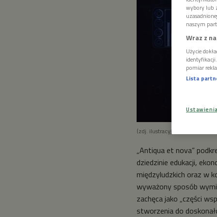
wybory lub z
uzasadnione
naszym part
Wraz z na
Użycie dokła
identyfikacj
pomiar rekla
Lista part
Ustawieni
(zdj. ilustracyjne)
Foto: Shutt
„Antiqua et nova” podkre
dziedzinie edukacji, eko
międzyludzkich oraz w k
wyważony sposób wymieni
zachęca jako „części ws
stworzenia do doskonałoś