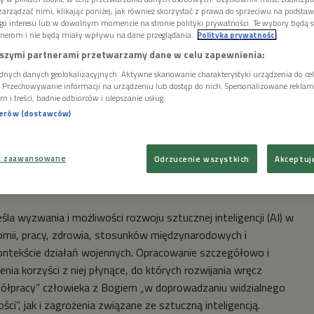
arządzać nimi, klikając poniżej, jak również skorzystać z prawa do sprzeciwu na podsta
go interesu lub w dowolnym momencie na stronie polityki prywatności. Te wybory będą 
nerom i nie będą miały wpływu na dane przeglądania.
Polityka prywatności
szymi partnerami przetwarzamy dane w celu zapewnienia:
dnych danych geolokalizacyjnych. Aktywne skanowanie charakterystyki urządzenia do ce
i. Przechowywanie informacji na urządzeniu lub dostęp do nich. Spersonalizowane reklamy 
m i treści, badnie odbiorców i ulepszanie usług.
nerów (dostawców)
a zaawansowane
Odrzucenie wszystkich
Akceptuj
erstock
śla wyzwania i możliwości rozwoju sztucznej inteligencji (AI) w
nomii, pracy, zdrowia, stosunków międzynarodowych i
ontekście działań wojennych. Opracowanie szczegółowo i
a korzyści z niej płynące, do których rozwijania wręcz
półpracy” człowieka z Bogiem „w doprowadzaniu widzialnego
ci”, jak i zagrożenia związane ze sztuczną inteligencją.