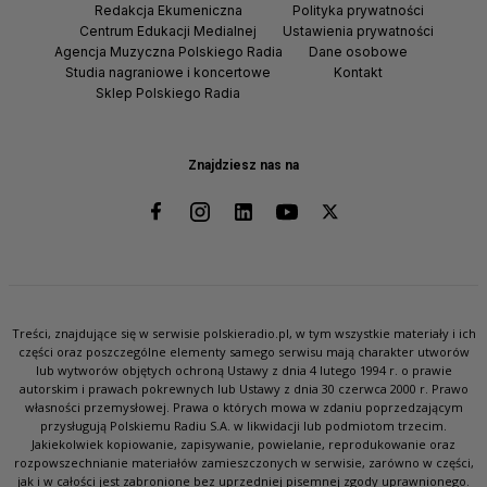
Redakcja Ekumeniczna
Polityka prywatności
Centrum Edukacji Medialnej
Ustawienia prywatności
Agencja Muzyczna Polskiego Radia
Dane osobowe
Studia nagraniowe i koncertowe
Kontakt
Sklep Polskiego Radia
Znajdziesz nas na
Treści, znajdujące się w serwisie polskieradio.pl, w tym wszystkie materiały i ich
części oraz poszczególne elementy samego serwisu mają charakter utworów
lub wytworów objętych ochroną Ustawy z dnia 4 lutego 1994 r. o prawie
autorskim i prawach pokrewnych lub Ustawy z dnia 30 czerwca 2000 r. Prawo
własności przemysłowej. Prawa o których mowa w zdaniu poprzedzającym
przysługują Polskiemu Radiu S.A. w likwidacji lub podmiotom trzecim.
Jakiekolwiek kopiowanie, zapisywanie, powielanie, reprodukowanie oraz
rozpowszechnianie materiałów zamieszczonych w serwisie, zarówno w części,
jak i w całości jest zabronione bez uprzedniej pisemnej zgody uprawnionego.