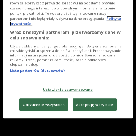
również skorzystać z prawa do sprzeciwu na podstawie prawnie
uzasadnionego interesu lub w dowolnym momencie na stronie
polityki prywatności. Te wybory będą sygnalizowane naszym
partnerom i nie będą miały wpływu na dane przeglądania.
Polityka
prywatności
Wraz z naszymi partnerami przetwarzamy dane w
celu zapewnienia:
Użycie dokładnych danych geolokalizacyjnych. Aktywne skanowanie
charakterystyki urządzenia do celów identyfikacji. Przechowywanie
informacji na urządzeniu lub dostęp do nich. Spersonalizowane
reklamy i treści, pomiar reklam i treści, badnie odbiorców i
ulepszanie usług.
Lista partnerów (dostawców)
Ustawienia zaawansowane
Odrzucenie wszystkich
Akceptuję wszystkie