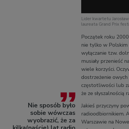
Lider kwartetu Jarosła
laureata Grand Prix fes
Początek roku 2000 t
nie tylko w Polskim
wyłączanie tzw. doln
musiały przenieść na
wiele korzyści. Ocz
dostrzeżenie owych k
częstotliwości lub z
że ze słyszalnością 
Nie sposób było
Jakieś przyczyny po
sobie wówczas
radioodbiornikiem. 
wyobrazić, że za
Warszawie na Nowej T
kilka(naście) lat radio