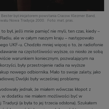
w Bester był inicjatorem powstania Cracow Klezmer Band,
tiwalu Nowa Tradycja 2000.
Foto: mat. pras.
o był, jeśli mnie pamięć nie myli, ten czas, kiedy –
 Radiu, ale w całym naszym kraju – następowało
ego UKF-u. Chodziło mniej więcej o to, że radiofonie
dawanie na częstotliwości wyższe, co niosło ze sobą
ywiście warunkiem koniecznym, pozwalającym na
orzyści, były przestrojenie radia na wyższe
akup nowego odbiornika. Mało to swoje zalety, jako
radiowej Dwójki były wcześniej problemy.
wodowały jednak, że miałem wówczas kłopot z
A w dodatku nie miałem możliwości być w
radycji (a była to jej trzecia odsłona). Szukałem