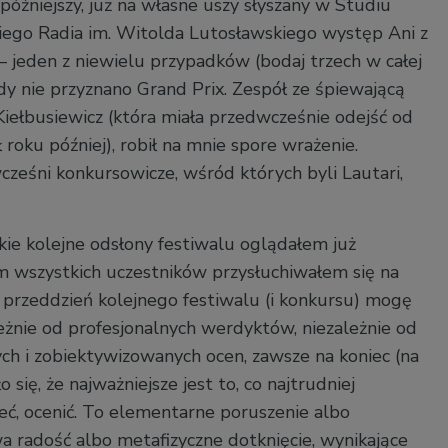
późniejszy, już na własne uszy słyszany w Studiu
ego Radia im. Witolda Lutosławskiego występ Ani z
 jeden z niewielu przypadków (bodaj trzech w całej
 gdy nie przyznano Grand Prix. Zespół ze śpiewającą
iełbusiewicz (która miała przedwcześnie odejść od
 roku później), robił na mnie spore wrażenie.
cześni konkursowicze, wśród których byli Lautari,
tkie kolejne odsłony festiwalu oglądałem już
m wszystkich uczestników przysłuchiwałem się na
 przeddzień kolejnego festiwalu (i konkursu) mogę
leżnie od profesjonalnych werdyktów, niezależnie od
h i zobiektywizowanych ocen, zawsze na koniec (na
się, że najważniejsze jest to, co najtrudniej
eć, ocenić. To elementarne poruszenie albo
wa radość albo metafizyczne dotknięcie, wynikające