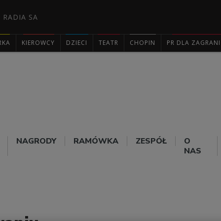
 RADIA SA
RKA
KIEROWCY
DZIECI
TEATR
CHOPIN
PR DLA ZAGRAN

NAGRODY
RAMÓWKA
ZESPÓŁ
O
NAS