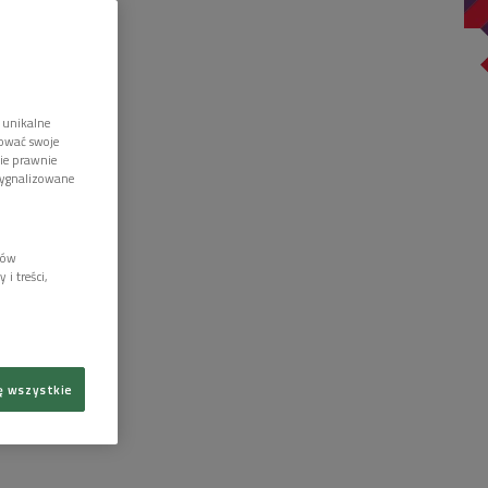
 unikalne
tować swoje
wie prawnie
sygnalizowane
lów
i treści,
ę wszystkie