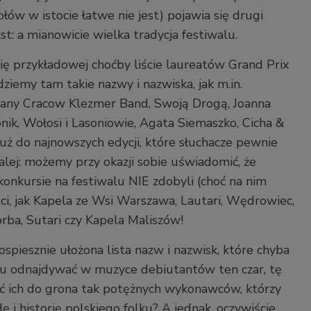
ów w istocie łatwe nie jest) pojawia się drugi
: a mianowicie wielka tradycja festiwalu.
się przykładowej choćby liście laureatów Grand Prix
dziemy tam takie nazwy i nazwiska, jak m.in.
any Cracow Klezmer Band, Swoją Drogą, Joanna
nik, Wołosi i Lasoniowie, Agata Siemaszko, Cicha &
 już do najnowszych edycji, które słuchacze pewnie
alej: możemy przy okazji sobie uświadomić, że
onkursie na festiwalu NIE zdobyli (choć na nim
ści, jak Kapela ze Wsi Warszawa, Lautari, Wędrowiec,
rba, Sutari czy Kapela Maliszów!
ospiesznie ułożona lista nazw i nazwisk, które chyba
 tu odnajdywać w muzyce debiutantów ten czar, tę
ć ich do grona tak potężnych wykonawców, którzy
i historię polskiego folku? A jednak, oczywiście,