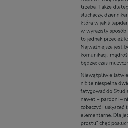
trzeba. Także dlate
słuchaczy, dziennika
która w jakiś lapida
w wyrazisty sposób 
to jednak przecież 
Najważniejsza jest 
komunikacji, mądrość
będzie: czas muzycz
Niewątpliwie łatwie
niż te niespełna dwi
fatygować do Studi
nawet – pardon! – n
zobaczyć i usłyszeć t
elementarne. Dla je
prostu” chęć posłuc