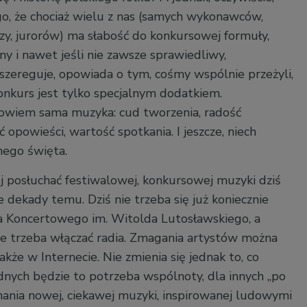
go, że chociaż wielu z nas (samych wykonawców,
rzy, jurorów) ma słabość do konkursowej formuły,
rny i nawet jeśli nie zawsze sprawiedliwy,
szereguje, opowiada o tym, cośmy wspólnie przeżyli,
konkurs jest tylko specjalnym dodatkiem.
bowiem sama muzyka: cud tworzenia, radość
 opowieści, wartość spotkania. I jeszcze, niech
nego święta.
j posłuchać festiwalowej, konkursowej muzyki dziś
e dekady temu. Dziś nie trzeba się już koniecznie
a Koncertowego im. Witolda Lutosławskiego, a
ie trzeba włączać radia. Zmagania artystów można
akże w Internecie. Nie zmienia się jednak to, co
dnych będzie to potrzeba wspólnoty, dla innych „po
hania nowej, ciekawej muzyki, inspirowanej ludowymi