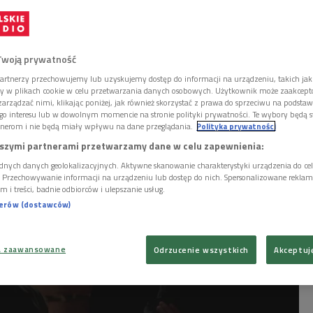
waniu
ostały do rozpoczęcia tegorocznego festiwalu
Twoją prywatność
stiwalu legendy, który od zawsze kreował
artnerzy przechowujemy lub uzyskujemy dostęp do informacji na urządzeniu, takich jak
 polskiej scenie folkowej.
ory w plikach cookie w celu przetwarzania danych osobowych. Użytkownik może zaakcep
arządzać nimi, klikając poniżej, jak również skorzystać z prawa do sprzeciwu na podsta
go interesu lub w dowolnym momencie na stronie polityki prywatności. Te wybory będą 
nerom i nie będą miały wpływu na dane przeglądania.
Polityka prywatności
szymi partnerami przetwarzamy dane w celu zapewnienia:
dnych danych geolokalizacyjnych. Aktywne skanowanie charakterystyki urządzenia do ce
i. Przechowywanie informacji na urządzeniu lub dostęp do nich. Spersonalizowane reklamy 
m i treści, badnie odbiorców i ulepszanie usług.
nerów (dostawców)
a zaawansowane
Odrzucenie wszystkich
Akceptuj