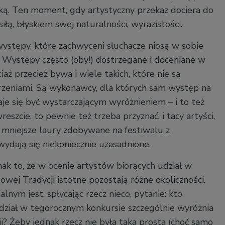
ką. Ten moment, gdy artystyczny przekaz dociera do
 siłą, błyskiem swej naturalności, wyrazistości.
występy, które zachwyceni słuchacze niosą w sobie
. Występy często (oby!) dostrzegane i doceniane w
iaż przecież bywa i wiele takich, które nie są
rzeniami. Są wykonawcy, dla których sam występ na
je się być wystarczającym wyróżnieniem – i to też
reszcie, to pewnie też trzeba przyznać, i tacy artyści,
 mniejsze laury zdobywane na festiwalu z
ydają się niekoniecznie uzasadnione.
nak to, że w ocenie artystów biorących udział w
wej Tradycji istotne pozostają różne okoliczności.
ym jest, spłycając rzecz nieco, pytanie: kto
dział w tegorocznym konkursie szczególnie wyróżnia
ji? Żeby jednak rzecz nie była taka prosta (choć samo