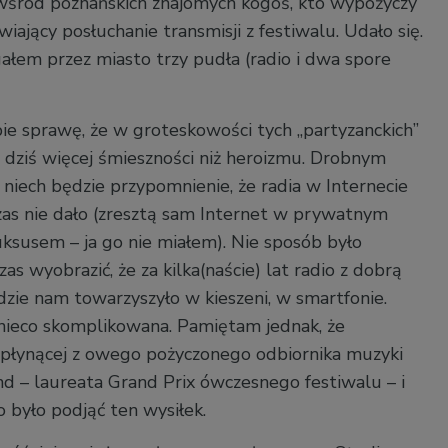
śród poznańskich znajomych kogoś, kto wypożyczy
wiający posłuchanie transmisji z festiwalu. Udało się.
ałem przez miasto trzy pudła (radio i dwa spore
bie sprawę, że w groteskowości tych „partyzanckich”
 dziś więcej śmieszności niż heroizmu. Drobnym
niech będzie przypomnienie, że radia w Internecie
as nie dało (zresztą sam Internet w prywatnym
ksusem – ja go nie miałem). Nie sposób było
s wyobrazić, że za kilka(naście) lat radio z dobrą
dzie nam towarzyszyło w kieszeni, w smartfonie.
nieco skomplikowana. Pamiętam jednak, że
płynącej z owego pożyczonego odbiornika muzyki
 – laureata Grand Prix ówczesnego festiwalu – i
 było podjąć ten wysiłek.