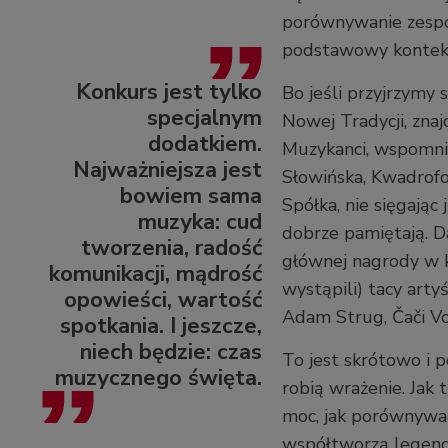
porównywanie zespoł
podstawowy kontekst
Konkurs jest tylko
Bo jeśli przyjrzymy 
specjalnym
Nowej Tradycji, znaj
dodatkiem.
Muzykanci, wspomni
Najważniejsza jest
Słowińska, Kwadrofo
bowiem sama
Spółka, nie sięgając
muzyka: cud
dobrze pamiętają. D
tworzenia, radość
głównej nagrody w k
komunikacji, mądrość
wystąpili) tacy arty
opowieści, wartość
Adam Strug, Čači Vo
spotkania. I jeszcze,
niech będzie: czas
To jest skrótowo i p
muzycznego święta.
robią wrażenie. Jak
moc, jak porównywa
współtworzą legendę 