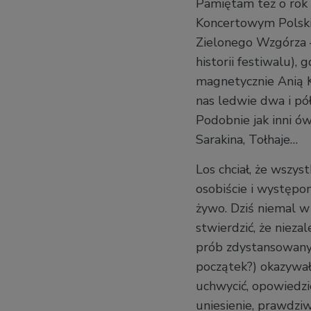
Pamiętam też o rok 
Koncertowym Polski
Zielonego Wzgórza –
historii festiwalu),
magnetycznie Anią K
nas ledwie dwa i pół
Podobnie jak inni ów
Sarakina, Tołhaje…
Los chciał, że wszys
osobiście i występo
żywo. Dziś niemal w
stwierdzić, że nieza
prób zdystansowanyc
początek?) okazywało 
uchwycić, opowiedzi
uniesienie, prawdzi