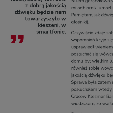
zatem gorączkowo w
z dobrą jakością
mi odbiornik, umożli
dźwięku będzie nam
Pamiętam, jak dźwig
towarzyszyło w
głośniki).
kieszeni, w
smartfonie.
Oczywiście zdaję so
wspomnień kryje się
usprawiedliwieniem 
posłuchać się wówcz
domu był wielkim lu
również sobie wówcza
jakością dźwięku bę
Sprawa była zatem 
posłuchałem wtedy 
Cracow Klezmer Band
wiedziałem, że warto