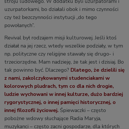
stroju ludowego. W dodatku byli uzurpatorami i
uzurpatorkami, bo działali obok i mimo czynności
czy też bezczynności instytucji „do tego
powołanych”.
Revival był rodzajem misji kulturowej. Jeśli ktoś
działał na jej rzecz, wtedy wszelkie podziały, w tym
np. polityczne czy religijne stawały się drugo- i
trzeciorzędne. Mam nadzieję, że tak jest i dzisiaj. Bo
tak powinno być. Dlaczego?
Dlatego, że dzielili się
z nami, zakolczykowanymi studenciakami w
kolorowych pludrach, tym co dla nich drogie,
ludzie wychowani w innej kulturze, dużo bardziej
rygorystycznej, o innej pamięci historycznej, o
innej filozofii życiowej.
Śpiewaczki – często
pobożne wdowy słuchające Radia Maryja,
muzykanci – często zacni gospodarze, dla których