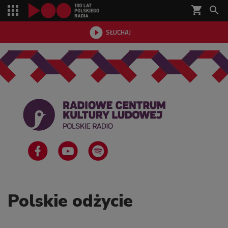
shopping_cart


SŁUCHAJ

Polskie odżycie