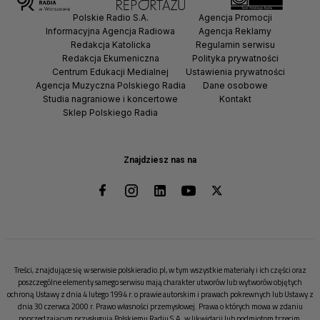
Polskie Radio S.A.
Agencja Promocji
Informacyjna Agencja Radiowa
Agencja Reklamy
Redakcja Katolicka
Regulamin serwisu
Redakcja Ekumeniczna
Polityka prywatności
Centrum Edukacji Medialnej
Ustawienia prywatności
Agencja Muzyczna Polskiego Radia
Dane osobowe
Studia nagraniowe i koncertowe
Kontakt
Sklep Polskiego Radia
Znajdziesz nas na
Treści, znajdujące się w serwisie polskieradio.pl, w tym wszystkie materiały i ich części oraz
poszczególne elementy samego serwisu mają charakter utworów lub wytworów objętych
ochroną Ustawy z dnia 4 lutego 1994 r. o prawie autorskim i prawach pokrewnych lub Ustawy z
dnia 30 czerwca 2000 r. Prawo własności przemysłowej. Prawa o których mowa w zdaniu
poprzedzającym przysługują Polskiemu Radiu S.A. w likwidacji lub podmiotom trzecim.