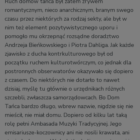
Ruch domów tańca był zatem zrywem
romantycznym, nieco anarchicznym, branym swego
czasu przez niektórych za rodzaj sekty, ale był w
nim też element pozytywistycznego uporu i
pomogło mu okrzepnąć rozsądne doradztwo
Andrzeja Bieńkowskiego i Piotra Dahliga. Jak każde
zjawisko z ducha kontrkulturowego był od
początku ruchem kulturotwórczym, co jednak dla
postronnych obserwatorów okazywało się dopiero
z czasem. Do niektórych nie dotarło to nawet
dzisiaj, myślę tu głównie o urzędnikach różnych
szczebli, zwłaszcza samorządowcach. Bo Dom
Tańca bardzo długo, wbrew nazwie, nigdzie się nie
mieścił, nie miał domu. Dopiero od kilku lat taką
rolę pełni Ambasada Muzyki Tradycyjnej. Jego
emisariusze-koczownicy ani nie nosili krawata, ani