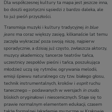
Dla współczesnej kultury ta mapa jest jeszcze inna,
bo doszli egzotyczni sąsiedzi z bardzo daleka, ale
to już pieśń przyszłości.
Transmisja muzyki i kultury tradycyjnej
in blue
jeans
ma coraz większy zasięg, kilkanaście lat temu
zaczęła wykraczać poza swoją niszę, najpierw
sporadycznie, a dzisiaj już często, zwłaszcza aktorzy,
muzycy akademiccy, tancerze teatrów tańca,
uczestnicy zespołów pieśni i tańca, poszukująca
młodzież uczą się rytmów, ogrywania melodii,
emisji śpiewu naturalnego czy tzw. białego głosu,
technik instrumentalnych, kroków i
esprit
ruchu
tanecznego – podawanych w wersjach
in crudo
,
bliskich oryginałowi i niescenicznych. Staje się to
prawie normalnym elementem edukacji, czasem
także formalnej (akademie muzyczne w Krakowie,