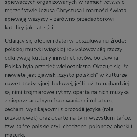
śpiewaczych organizowanych w ramach
revival
o
męczeństwie Jezusa Chrystusa i marności świata
śpiewają wszyscy – zarówno przedsoborowi
katolicy, jak i ateiści.
Udający się głębiej i dalej w poszukiwaniu źródeł
polskiej muzyki wiejskiej revivalowcy siłą rzeczy
odkrywają kultury innych etnosów, bo dawna
Polska była przecież wieloetniczna. Okazuje się, że
niewiele jest zjawisk „czysto polskich” w kulturze
nawet tradycyjnej, ludowej, jeśli już, to najbardziej
są nimi trójmiarowe rytmy, oparta na nich muzyka
z niepowtarzalnym frazowaniem i rubatem,
cechami wynikającymi z prozodii języka (rola
przyśpiewek) oraz oparte na tym wszystkim tańce,
tzw. tańce polskie czyli chodzone, polonezy, oberki i
mazurki.