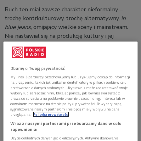
Ruch ten miał zawsze charakter nieformalny ‒
trochę kontrkulturowy, trochę alternatywny,
in
blue jeans
, omijający wielkie sceny i mainstream.
Nie nastawiał się na produkcję kultury i jej
konsumpcję, a na uczestnictwo. Był procesem
kulturowym, uprawianiem "kultury czynnej", żeby
przywołać określenie ukute przez Jerzego
Dbamy o Twoją prywatność
Grotowskiego w latach 70. Taki jest jego rodowód
My i nasi
5
partnerzy przechowujemy lub uzyskujemy dostęp do informacji
i wciąż stanowi to istotny element jego
na urządzeniu, takich jak unikalne identyfikatory w plikach cookie w celu
tożsamości. Myślę, że to jest duża wartość i gdyby
przetwarzania danych osobowych. Użytkownik może zaakceptować swoje
wybory lub zarządzać nimi, klikając poniżej, jak również skorzystać z
nie ona, przekształciłby się prędzej czy później, czy
prawa do sprzeciwu na podstawie prawnie uzasadnionego interesu lub w
dowolnym momencie na stronie polityki prywatności. Te wybory będą
ja wiem, w kolejny miastowy zespół pieśni i tańca
sygnalizowane naszym partnerom i nie będą miały wpływu na dane
na przykład? Chociaż sądzę, że prędzej rozpadłby
przeglądania.
Polityka prywatności
Wraz z naszymi partnerami przetwarzamy dane w celu
się na jakieś indywidualne, rozproszone działania.
zapewnienia:
Jesteśmy karłami na ramionach olbrzymów. W ten
Użycie dokładnych danych geolokalizacyjnych. Aktywne skanowanie